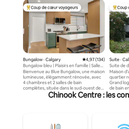
Coup de cœur voyageurs
Coup 
Coup de cœur voyageurs parmi les plus aimés
Coup de 
Bungalow · Calgary
Note moyenne de 4,97 
4,97 (134)
Suite · Ca
Bungalow bleu | Plaisirs en famille | Salle
Suite de 
de jeux + climatisation + stationnement |
d'un artis
Bienvenue au Blue Bungalow, une maison
Maison d'
lumineuse, élégamment rénovée, avec
quartier 
4 chambres et 2 salles de bain
Grand log
complètes, située dans le sud-ouest de
de bain e
Chinook Centre : les co
Calgary, conçue pour le confort, le
maison pr
divertissement et des séjours
propriétai
inoubliables. Nous avons des jeux de
télévision
société, un baby-foot, des jeux d'arcade,
comprend 
un mur à craie, deux téléviseurs de 55 po,
réfrigérat
la climatisation, un barbecue au gaz, ainsi
cafetière,
que beaucoup de places de
pour les c