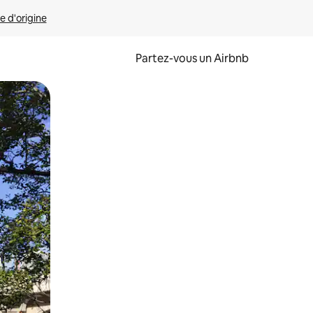
e d'origine
Partez-vous un Airbnb
et en les faisant glisser.