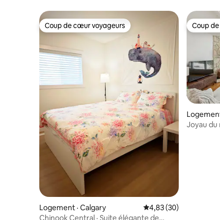
Coup de cœur voyageurs
Coup de
Coup de cœur voyageurs
Coup de
Logement 
Joyau du 
entier | 2
Logement · Calgary
Note moyenne de 4,83
4,83 (30)
Chinook Central · Suite élégante de