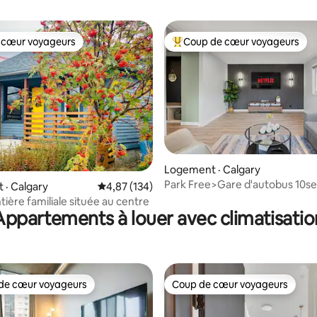
 cœur voyageurs
Coup de cœur voyageurs
 cœur voyageurs
Coup de cœur voyageurs parmi 
Logement · Calgary
sur 5, 168 commentaires
Park Free>Gare d'autobus 10se
· Calgary
Note moyenne de 4,87 sur 5, 134 commentai
4,87 (134)
ChinookMall>3 min
tière familiale située au centre
Appartements à louer avec climatisatio
de cœur voyageurs
Coup de cœur voyageurs
cœur voyageurs parmi les plus aimés
Coup de cœur voyageurs