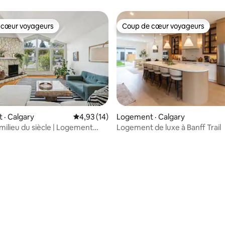
 cœur voyageurs
Coup de cœur voyageurs
 cœur voyageurs
Coup de cœur voyageurs
· Calgary
Note moyenne de 4,93 sur 5, 14 commentai
4,93 (14)
Logement · Calgary
milieu du siècle | Logement
Logement de luxe à Banff Trail
 chambres, 2 salles de bain
 sur 5, 30 commentaires