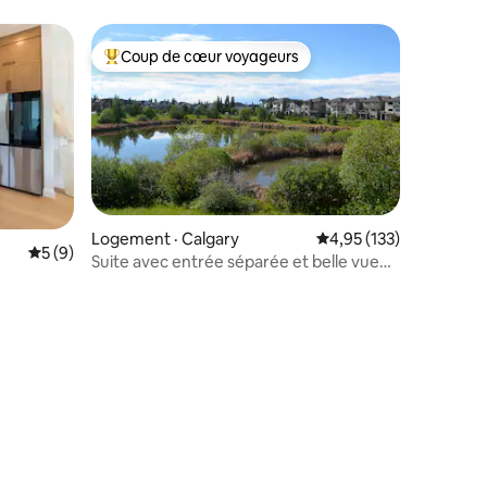
Coup de cœur voyageurs
Coup de cœur voyageurs parmi les plus aimés
Logement · Calgary
Note moyenne de 4,95
4,95 (133)
res
Note moyenne de 5 sur 5, 9 commentaires
5 (9)
Suite avec entrée séparée et belle vue
sur le lac