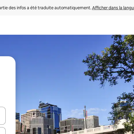
rtie des infos a été traduite automatiquement. 
Afficher dans la langu
utilisant les flèches vers le haut et vers le bas, ou en appuyant dessus 