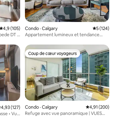
res
Note moyenne de 4,9 sur 5, 105 commentaires
4,9 (105)
Condo · Calgary
Note moyenne de 5 
5 (124)
pede DT |
Appartement lumineux et tendance
avec lit King près du centre-ville
Coup de cœur voyageurs
Coup de cœur voyageurs
res
Condo · Calgary
Note moyenne de 4,91 
4,91 (200)
ote moyenne de 4,93 sur 5, 127 commentaires
4,93 (127)
Refuge avec vue panoramique | VUES
sse • Vue
imprenables | Stationnement gratuit