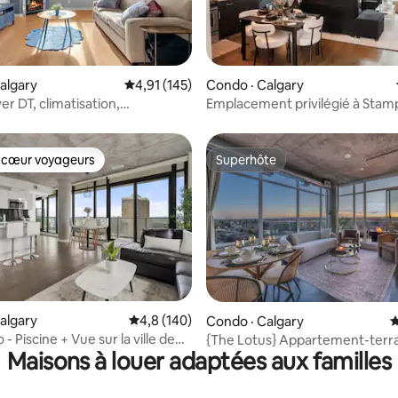
sur 5, 142 commentaires
algary
Note moyenne de 4,91 sur 5, 145 commentai
4,91 (145)
Condo · Calgary
r DT, climatisation,
Emplacement privilégié à Stam
ement souterrain, Saddledome
Stationnement gratuit | 2 lits
ede
 cœur voyageurs
Superhôte
 cœur voyageurs
Superhôte
sur 5, 270 commentaires
algary
Note moyenne de 4,8 sur 5, 140 commentai
4,8 (140)
Condo · Calgary
N
- Piscine + Vue sur la ville de
{The Lotus} Appartement-terra
Maisons à louer adaptées aux familles
sur la montagne • Très grand lit