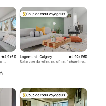
Coup de cœur voyageurs
les plus aimés
Coup de cœur voyageurs parmi les plus aimés
Note moyenne de 4,9 sur 5, 61 commentaires
4,9 (61)
Logement · Calgary
Note moyenne de 4,92 
4,92 (195)
c |
Suite zen du milieu du siècle. 1 chambre.
res
Près de DT, C-train.
n
Coup de cœur voyageurs
Coup de cœur voyageurs parmi les plus aimés