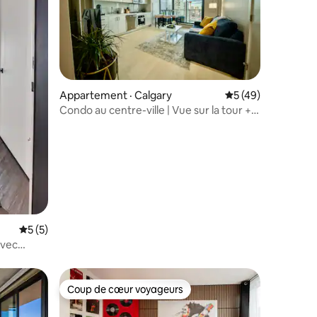
res
Appartement · Calgary
Note moyenne de 5
5 (49)
Condo au centre-ville | Vue sur la tour +
stationnement gratuit | Salle de sport
Note moyenne de 5 sur 5, 5 commentaires
5 (5)
avec
Coup de cœur voyageurs
Coup de cœur voyageurs