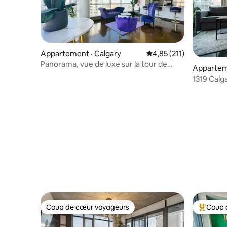
Appartement · Calgary
Note moyenne de 4,85 
4,85 (211)
Panorama, vue de luxe sur la tour de
Appartem
Calgary - 2 lits 1 salle de bain
1319 Calg
Coup de cœur voyageurs
Coup 
Coup de cœur voyageurs
Coup de 