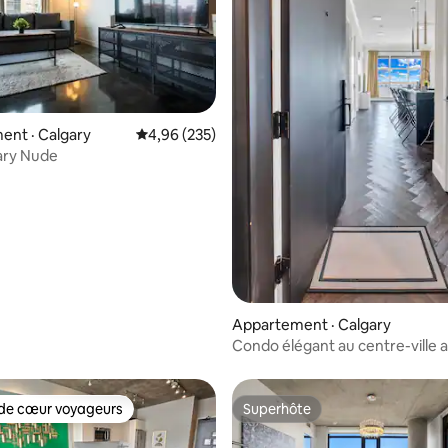
sur 5, 211 commentaires
ent · Calgary
Note moyenne de 4,96 sur 5, 235 commentai
4,96 (235)
ary Nude
Appartement · Calgary
Condo élégant au centre-ville 
balcon et stationnement
de cœur voyageurs
Superhôte
cœur voyageurs parmi les plus aimés
Superhôte