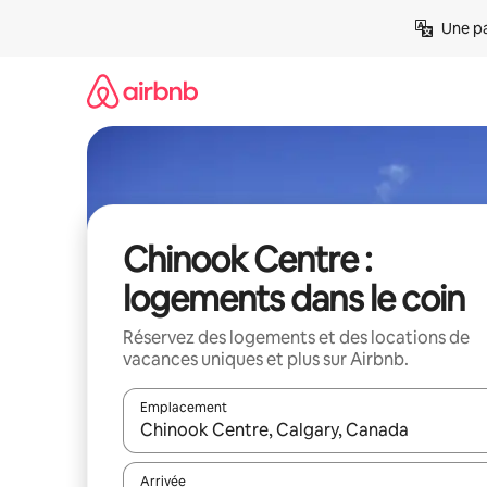
Aller
Une pa
directement
au
contenu
Chinook Centre :
logements dans le coin
Réservez des logements et des locations de
vacances uniques et plus sur Airbnb.
Emplacement
Quand les résultats sont affichés, parcourez-les en 
Arrivée