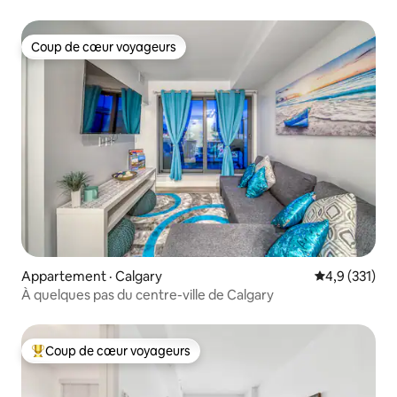
acceptés
Coup de cœur voyageurs
Coup de cœur voyageurs
Appartement · Calgary
Note moyenne
4,9 (331)
À quelques pas du centre-ville de Calgary
Coup de cœur voyageurs
Coup de cœur voyageurs parmi les plus aimés