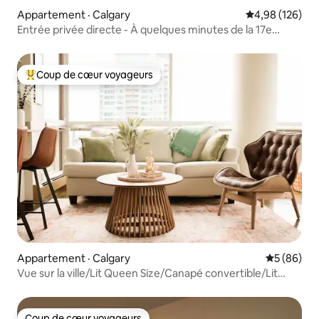
Appartement · Calgary
Note moyenne 
4,98 (126)
Entrée privée directe - À quelques minutes de la 17e
Avenue
Coup de cœur voyageurs
Coup de cœur voyageurs parmi les plus aimés
Appartement · Calgary
Note moye
5 (86)
Vue sur la ville/Lit Queen Size/Canapé convertible/Lit
gigogne/Parking
Coup de cœur voyageurs