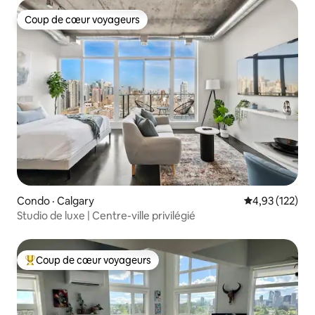
Coup de cœur voyageurs
Coup de cœur voyageurs
Condo · Calgary
Note moyenne 
4,93 (122)
Studio de luxe | Centre-ville privilégié
Coup de cœur voyageurs
Coup de cœur voyageurs parmi les plus aimés