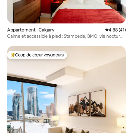
Appartement · Calgary
Note moyenne
4,88 (41)
Calme et accessible à pied : Stampede, BMO, vie nocturne
et restaurants!
Coup de cœur voyageurs
Coup de cœur voyageurs parmi les plus aimés