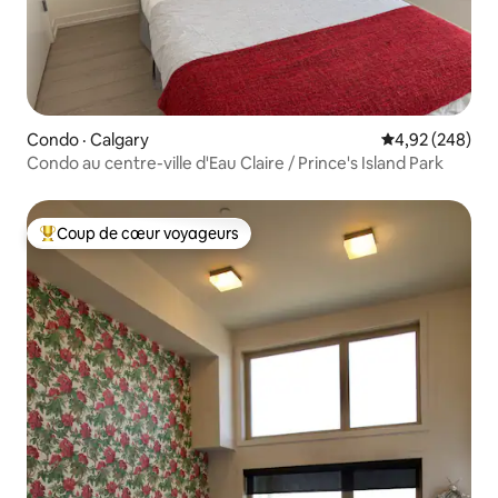
Condo · Calgary
Note moyenne 
4,92 (248)
Condo au centre-ville d'Eau Claire / Prince's Island Park
Coup de cœur voyageurs
Coup de cœur voyageurs parmi les plus aimés