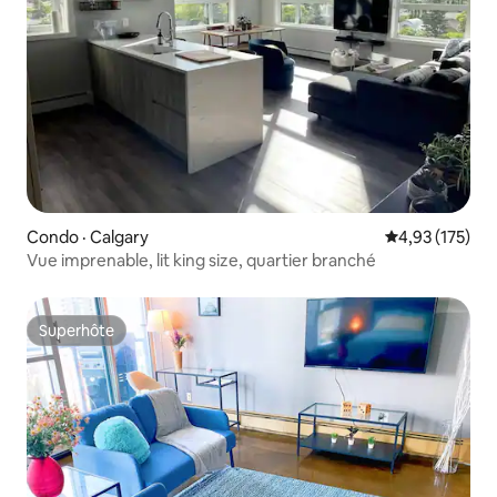
Condo · Calgary
Note moyenne 
4,93 (175)
Vue imprenable, lit king size, quartier branché
Superhôte
Superhôte