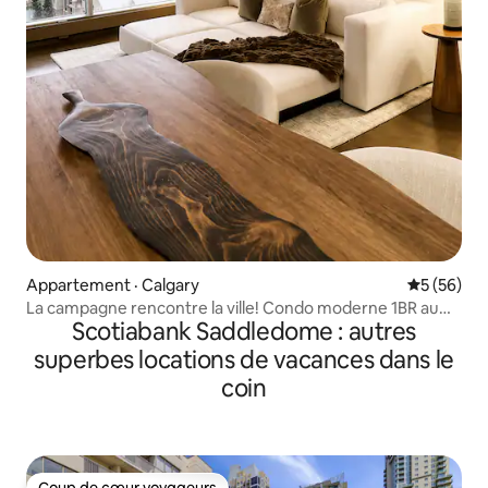
Appartement · Calgary
Note moye
5 (56)
La campagne rencontre la ville! Condo moderne 1BR au
Scotiabank Saddledome : autres
centre-ville
superbes locations de vacances dans le
coin