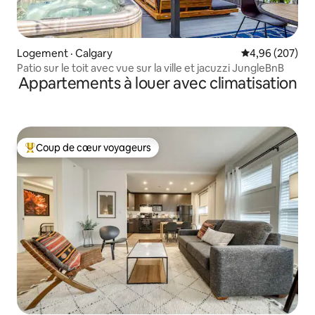
Logement · Calgary
Note moyenne 
4,96 (207)
Patio sur le toit avec vue sur la ville et jacuzzi JungleBnB
Appartements à louer avec climatisation
Coup de cœur voyageurs
Coup de cœur voyageurs parmi les plus aimés