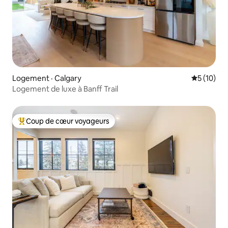
Logement · Calgary
Note moye
5 (10)
Logement de luxe à Banff Trail
Coup de cœur voyageurs
Coup de cœur voyageurs parmi les plus aimés