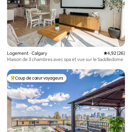
Logement · Calgary
Note moyenne
4,92 (26)
Maison de 3 chambres avec spa et vue sur le Saddledome
Coup de cœur voyageurs
Coup de cœur voyageurs parmi les plus aimés