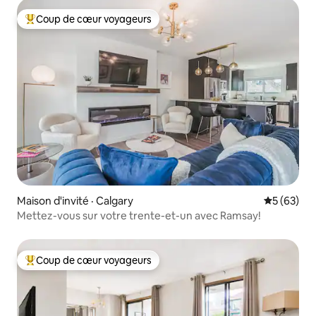
Coup de cœur voyageurs
Coup de cœur voyageurs parmi les plus aimés
Maison d'invité · Calgary
Note moye
5 (63)
Mettez-vous sur votre trente-et-un avec Ramsay!
Coup de cœur voyageurs
Coup de cœur voyageurs parmi les plus aimés