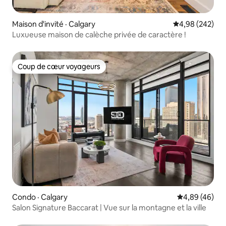
Maison d'invité · Calgary
Note moyenne 
4,98 (242)
Luxueuse maison de calèche privée de caractère !
Coup de cœur voyageurs
Coup de cœur voyageurs
Condo · Calgary
Note moyenne
4,89 (46)
Salon Signature Baccarat | Vue sur la montagne et la ville