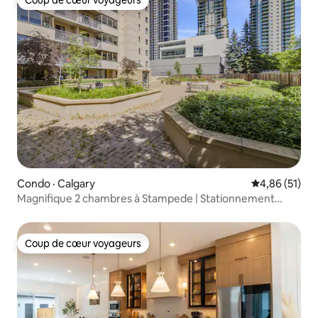
Coup de cœur voyageurs
Coup de cœur voyageurs
Condo · Calgary
Note moyenne
4,86 (51)
Magnifique 2 chambres à Stampede | Stationnement
gratuit
Coup de cœur voyageurs
Coup de cœur voyageurs