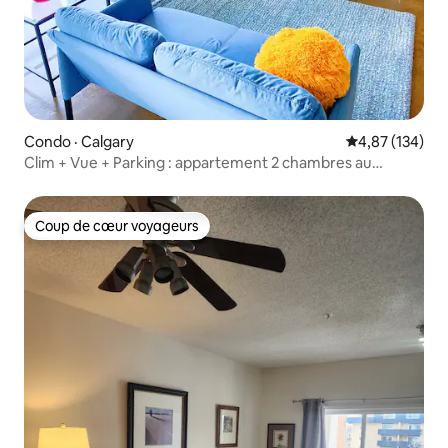
Condo · Calgary
Note moyenne 
4,87 (134)
Clim + Vue + Parking : appartement 2 chambres au
centre-ville
Coup de cœur voyageurs
Coup de cœur voyageurs