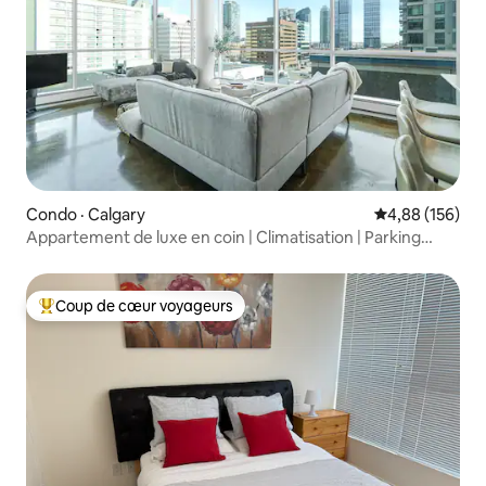
Condo · Calgary
Note moyenne 
4,88 (156)
Appartement de luxe en coin | Climatisation | Parking
souterrain | Lit King Size
Coup de cœur voyageurs
Coup de cœur voyageurs parmi les plus aimés