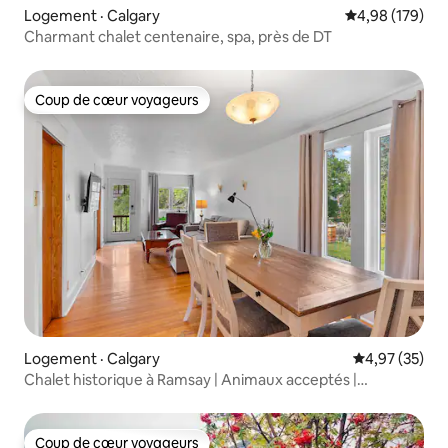
Logement · Calgary
Note moyenne 
4,98 (179)
Charmant chalet centenaire, spa, près de DT
Coup de cœur voyageurs
Coup de cœur voyageurs
Logement · Calgary
Note moyenne
4,97 (35)
Chalet historique à Ramsay | Animaux acceptés |
Climatisation
Coup de cœur voyageurs