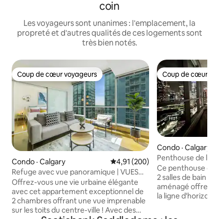
coin
Les voyageurs sont unanimes : l'emplacement, la
propreté et d'autres qualités de ces logements sont
très bien notés.
Coup de cœur voyageurs
Coup de cœur vo
Coup de cœur voyageurs
Coup de cœur vo
Condo · Calgary
Penthouse de luxe
Condo · Calgary
Note moyenne de 4,91 sur 5, 2
4,91 (200)
centre-ville de Ca
Ce penthouse de lu
Refuge avec vue panoramique | VUES
2 salles de bain et
imprenables | Stationnement gratuit
Offrez-vous une vie urbaine élégante
aménagé offre un
avec cet appartement exceptionnel de
la ligne d'horizon de
2 chambres offrant une vue imprenable
penthouse convient
sur les toits du centre-ville ! Avec des
Calgary ou pour of