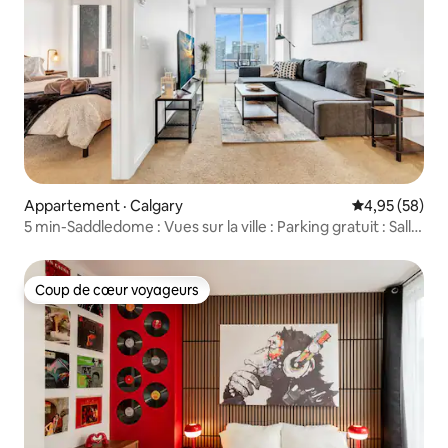
Appartement · Calgary
Note moyenne
4,95 (58)
5 min-Saddledome : Vues sur la ville : Parking gratuit : Salle
de sport : Télévision
Coup de cœur voyageurs
Coup de cœur voyageurs