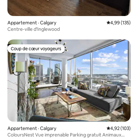
Appartement · Calgary
Note moyenne 
4,99 (135)
Centre-ville d'Inglewood
Coup de cœur voyageurs
Coup de cœur voyageurs
Appartement · Calgary
Note moyenne 
4,92 (103)
ColoursNest Vue imprenable Parking gratuit Animaux