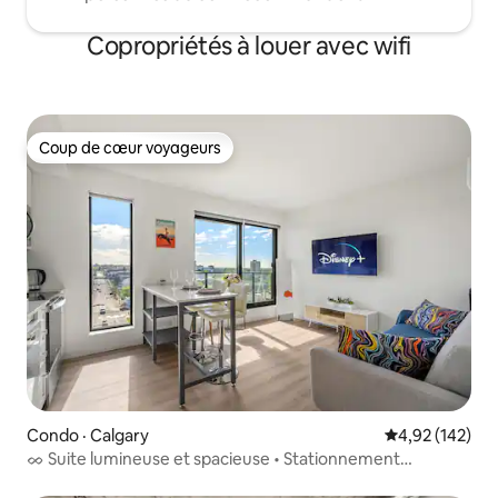
Copropriétés à louer avec wifi
Coup de cœur voyageurs
Coup de cœur voyageurs
Condo · Calgary
Note moyenne 
4,92 (142)
ᨖ Suite lumineuse et spacieuse • Stationnement
GRATUIT • Bridgeland