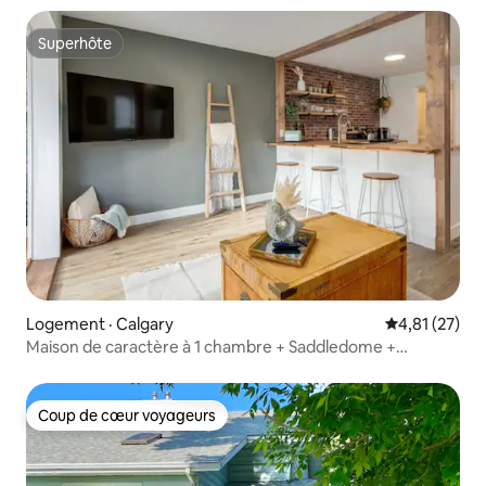
Superhôte
Superhôte
Logement · Calgary
Note moyenne
4,81 (27)
Maison de caractère à 1 chambre + Saddledome +
Stampede
Coup de cœur voyageurs
Coup de cœur voyageurs