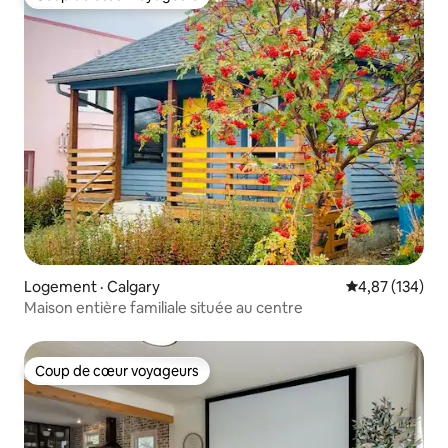
Coup de cœur voyageurs
Logement · Calgary
Note moyenne 
4,87 (134)
Maison entière familiale située au centre
Coup de cœur voyageurs
Coup de cœur voyageurs