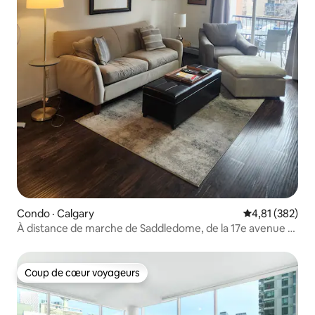
Condo · Calgary
Note moyenne 
4,81 (382)
À distance de marche de Saddledome, de la 17e avenue et
de la tour
Coup de cœur voyageurs
Coup de cœur voyageurs