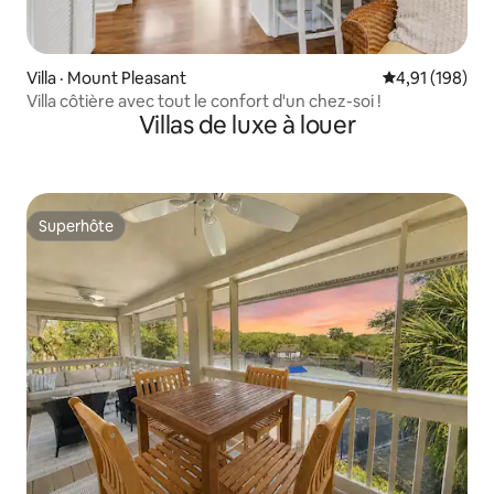
Villa · Mount Pleasant
Note moyenne 
4,91 (198)
Villa côtière avec tout le confort d'un chez-soi !
Villas de luxe à louer
Superhôte
Superhôte