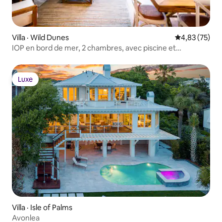
Villa · Wild Dunes
Note moyenne
4,83 (75)
IOP en bord de mer, 2 chambres, avec piscine et
stationnement!
Luxe
Luxe
Villa · Isle of Palms
Avonlea