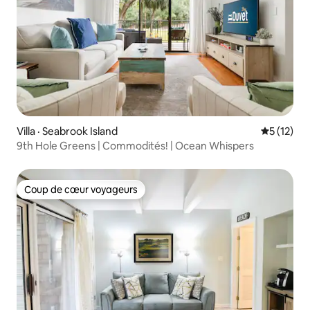
Villa · Seabrook Island
Note moye
5 (12)
9th Hole Greens | Commodités! | Ocean Whispers
Coup de cœur voyageurs
Coup de cœur voyageurs