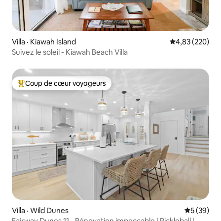
Villa · Kiawah Island
Note moyenne 
4,83 (220)
Suivez le soleil - Kiawah Beach Villa
Coup de cœur voyageurs
Coup de cœur voyageurs parmi les plus aimés
Villa · Wild Dunes
Note moye
5 (39)
Fairway Dunes 11 - Rénovation impeccable ! Pickleball !