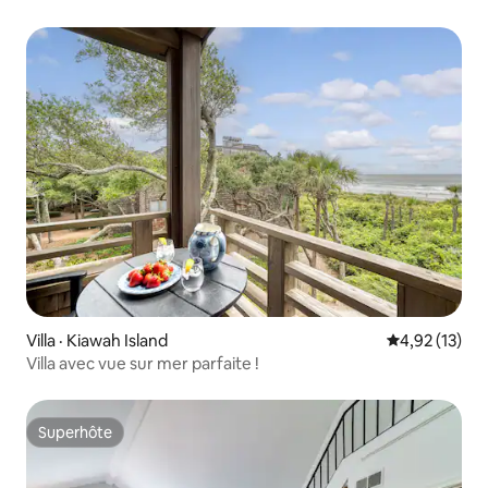
Villa · Kiawah Island
Note moyenne
4,92 (13)
Villa avec vue sur mer parfaite !
Superhôte
Superhôte