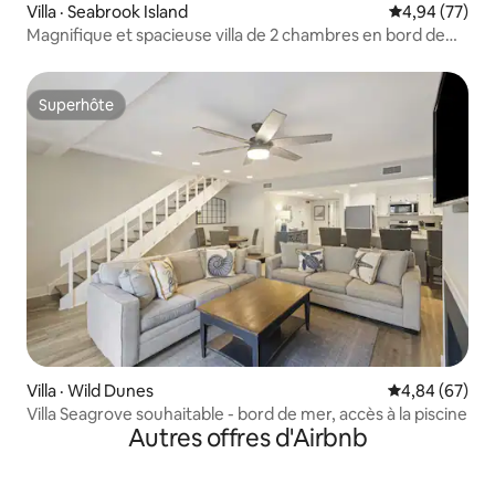
Villa · Seabrook Island
Note moyenne
4,94 (77)
Magnifique et spacieuse villa de 2 chambres en bord de
court !
Superhôte
Superhôte
Villa · Wild Dunes
Note moyenne
4,84 (67)
Villa Seagrove souhaitable - bord de mer, accès à la piscine
Autres offres d'Airbnb