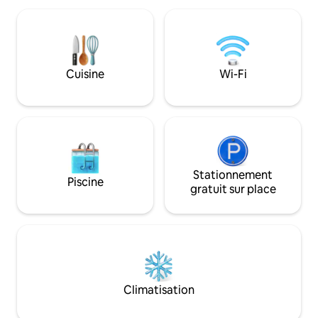
de plage, les parasols et les serviettes
de plage, des glac
sont fournis. WiFi et téléviseurs
sont fournies pou
connectés à écran plat dans tout le
excursion à la pla
logement. La chambre spacieuse et le
vous êtes à quelq
salon vous invitent à vous détendre
Charleston histori
Cuisine
Wi-Fi
après une journée à la plage, sur le court
baignade du parc
de tennis ou sur le terrain de golf.
Island et des îles-
Stationnement hor
Stationnement
Piscine
gratuit sur place
Climatisation