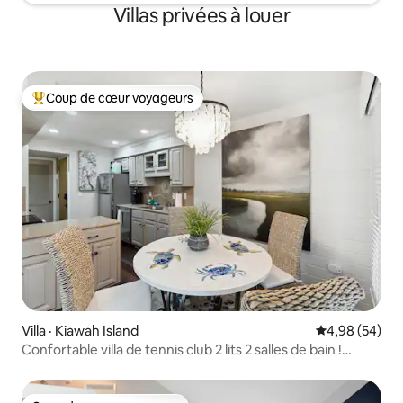
Villas privées à louer
Coup de cœur voyageurs
Coup de cœur voyageurs parmi les plus aimés
Villa · Kiawah Island
Note moyenne
4,98 (54)
Confortable villa de tennis club 2 lits 2 salles de bain !
1er étage !