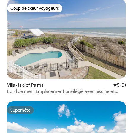
Coup de cœur voyageurs
Coup de cœur voyageurs
Villa · Isle of Palms
Note moy
5 (9)
Bord de mer ! Emplacement privilégié avec piscine et
ascenseur !
Superhôte
Superhôte