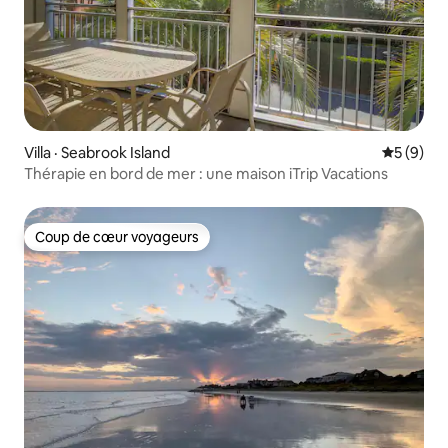
Villa · Seabrook Island
Note moy
5 (9)
Thérapie en bord de mer : une maison iTrip Vacations
Coup de cœur voyageurs
Coup de cœur voyageurs