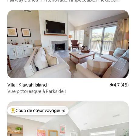
Villa · Kiawah Island
Note moyenn
4,7 (46)
Vue pittoresque à Parkside !
Coup de cœur voyageurs
Coup de cœur voyageurs parmi les plus aimés