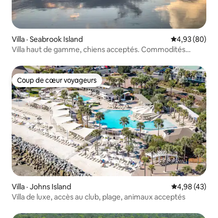
Villa · Seabrook Island
Note moyenne
4,93 (80)
Villa haut de gamme, chiens acceptés. Commodités
incluses!
Coup de cœur voyageurs
Coup de cœur voyageurs
Villa · Johns Island
Note moyenne
4,98 (43)
Villa de luxe, accès au club, plage, animaux acceptés