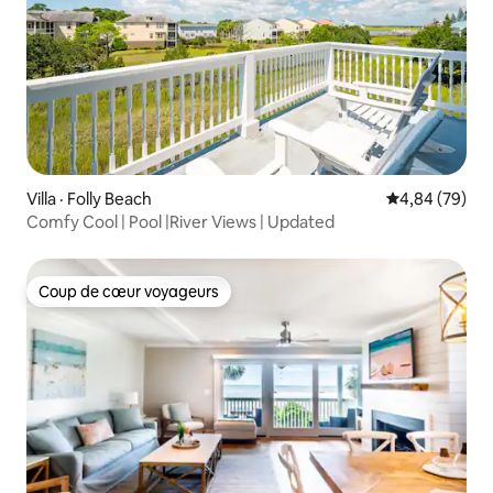
Villa · Folly Beach
Note moyenne
4,84 (79)
Comfy Cool | Pool |River Views | Updated
Coup de cœur voyageurs
Coup de cœur voyageurs