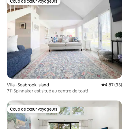
Coup de cœur voyageurs
Coup de cœur voyageurs
Villa · Seabrook Island
Note moyenne
4,87 (93)
711 Spinnaker est situé au centre de tout!
Coup de cœur voyageurs
Coup de cœur voyageurs