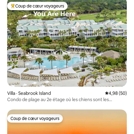
Coup de cœur voyageurs
Coup de cœur voyageurs parmi les plus aimés
Villa · Seabrook Island
Note moyenne
4,98 (50)
Condo de plage au 2e étage où les chiens sont les
bienvenus
Coup de cœur voyageurs
Coup de cœur voyageurs