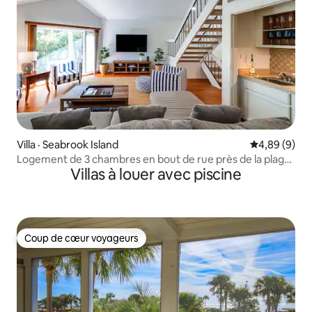
Villa · Seabrook Island
Note moyenn
4,89 (9)
Logement de 3 chambres en bout de rue près de la plage.
Villas à louer avec piscine
Animaux acceptés !
Coup de cœur voyageurs
Coup de cœur voyageurs