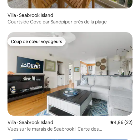
Villa · Seabrook Island
Courtside Cove par Sandpiper près de la plage
Coup de cœur voyageurs
Coup de cœur voyageurs
Villa · Seabrook Island
Note moyenne
4,86 (22)
Vues sur le marais de Seabrook | Carte des
commodités | Accès à la piscine