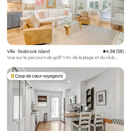
Villa · Seabrook Island
Note moyenne
4,98 (58)
Vue sur le parcours de golf! 1 mi. de la plage et du club
*commodités*
Coup de cœur voyageurs
Coup de cœur voyageurs parmi les plus aimés