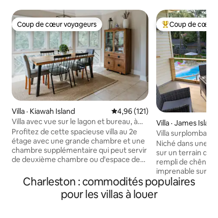
Coup de cœur voyageurs
Coup de cœur 
Coup de cœur voyageurs
Coup de cœur voy
Villa · Kiawah Island
Note moyenne de 4,96 sur 5, 1
4,96 (121)
Villa avec vue sur le lagon et bureau, à
Villa · James Island
quelques pas de la plage !
Profitez de cette spacieuse villa au 2e
Villa surplombant
étage avec une grande chambre et une
Folly Beach
Niché dans une ré
chambre supplémentaire qui peut servir
sur un terrain de 
de deuxième chambre ou d'espace de
rempli de chênes 
travail. Les grandes fenêtres de la salle à
imprenable sur le 
manger offrent une vue sur le lagon et
Charleston : commodités populaires
venez partager un
les chênes verts. La cuisine est
votre famille et r
pour les villas à louer
entièrement équipée avec de nouveaux
soleil spectaculaire
appareils en acier inoxydable ; la salle de
quelques minutes d
bain est rénovée avec goût. Les chaises
Beach « Edge of Am