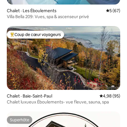
Chalet · Les Éboulements
Note moye
5 (67)
Villa Bella 209: Vues, spa & ascenseur privé
Coup de cœur voyageurs
Coup de cœur voyageurs parmi les plus aimés
Chalet · Baie-Saint-Paul
Note moyenne
4,98 (95)
Chalet luxueux Éboulements- vue fleuve, sauna, spa
Superhôte
Superhôte