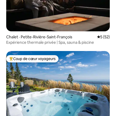
Chalet · Petite-Rivière-Saint-François
Note moye
5 (52)
Expérience thermale privée | Spa, sauna & piscine
Coup de cœur voyageurs
Coup de cœur voyageurs parmi les plus aimés