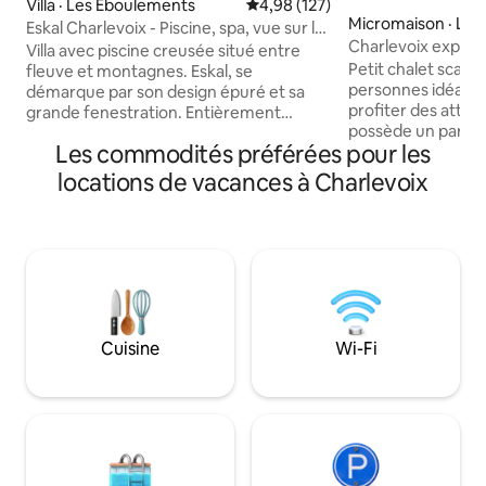
Villa · Les Éboulements
Note moyenne de 4,98 sur 5, 1
4,98 (127)
Micromaison · Le
Eskal Charlevoix - Piscine, spa, vue sur le
nts
Charlevoix expéri
Fleuve
Villa avec piscine creusée situé entre
pleine nature !
Petit chalet scan
fleuve et montagnes. Eskal, se
personnes idéalem
démarque par son design épuré et sa
profiter des attrait
grande fenestration. Entièrement
possède un parcou
équipée, la résidence possède 1 spa, 3
Les commodités préférées pour les
spa, hammam) Très
foyers, 3 chambres spacieuses avec salle
des bois, la vue do
de bain privée, 1 salle de jeux et sans
locations de vacances à Charlevoix
majestueux et les
oublier 1 piscine creusée chauffée avec
Tous les équipem
vue sur le Fleuve St-Laurent ! Vous serez
et le confort est a
sans aucun doute charmé par les
extérieur. Le desi
spectaculaires lever du soleil et le doux
pensé pour une e
son de la rivière et des chutes à
dans la nature : g
proximité. Capacité 6 adultes maximum
douche panoramiq
et 4 enfants.
chemin privé à 50
Cuisine
Wi-Fi