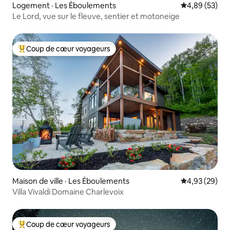
Logement · Les Éboulements
Note moyenne
4,89 (53)
Le Lord, vue sur le fleuve, sentier et motoneige
Coup de cœur voyageurs
Coup de cœur voyageurs parmi les plus aimés
Maison de ville · Les Éboulements
Note moyenne
4,93 (29)
Villa Vivaldi Domaine Charlevoix
Coup de cœur voyageurs
Coup de cœur voyageurs parmi les plus aimés