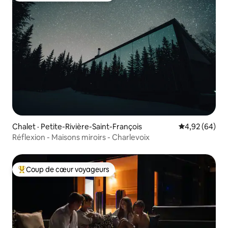
Chalet · Petite-Rivière-Saint-François
Note moyenne
4,92 (64)
Réflexion - Maisons miroirs - Charlevoix
Coup de cœur voyageurs
Coup de cœur voyageurs parmi les plus aimés