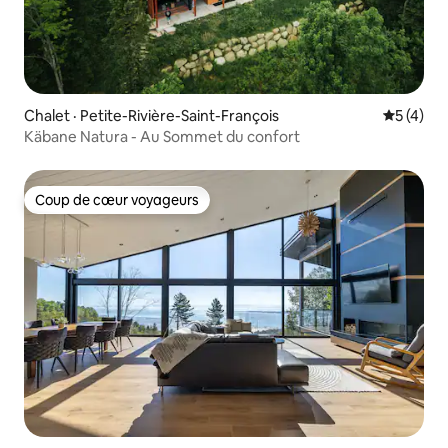
Chalet · Petite-Rivière-Saint-François
Note moy
5 (4)
Käbane Natura - Au Sommet du confort
Coup de cœur voyageurs
Coup de cœur voyageurs