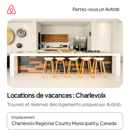
Aller
directement
Partez-vous un Airbnb
au
contenu
Locations de vacances : Charlevoix
Trouvez et réservez des logements uniques sur Airbnb.
Emplacement
Quand les résultats sont affichés, parcourez-les en utilisant les 