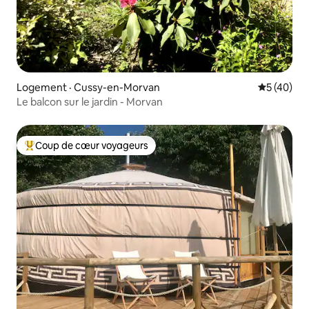
Logement · Cussy-en-Morvan
Note moye
5 (40)
Le balcon sur le jardin - Morvan
Coup de cœur voyageurs
Coup de cœur voyageurs parmi les plus aimés