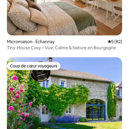
Micromaison · Échannay
Note moye
5 (82)
Tiny-House Cosy – Vue, Calme & Nature en Bourgogne
Coup de cœur voyageurs
Coup de cœur voyageurs