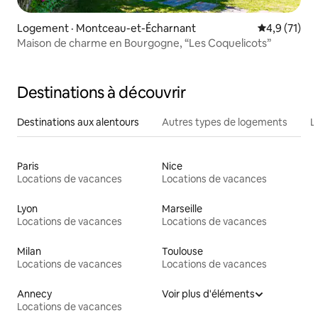
Logement · Montceau-et-Écharnant
Note moyenn
4,9 (71)
Maison de charme en Bourgogne, “Les Coquelicots”
Destinations à découvrir
Destinations aux alentours
Autres types de logements
L
Paris
Nice
Locations de vacances
Locations de vacances
Lyon
Marseille
Locations de vacances
Locations de vacances
Milan
Toulouse
Locations de vacances
Locations de vacances
Annecy
Voir plus d'éléments
Locations de vacances