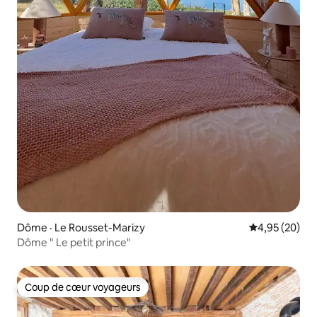
Dôme · Le Rousset-Marizy
Note moyenne
4,95 (20)
Dôme " Le petit prince"
Coup de cœur voyageurs
Coup de cœur voyageurs