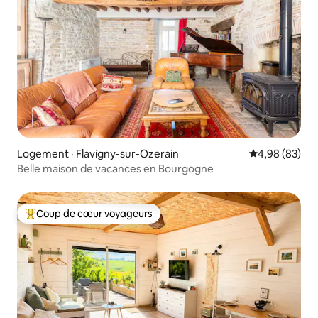
Logement · Flavigny-sur-Ozerain
Note moyenne
4,98 (83)
Belle maison de vacances en Bourgogne
Coup de cœur voyageurs
Coup de cœur voyageurs parmi les plus aimés