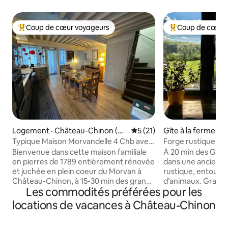
Coup de cœur voyageurs
Coup de cœur 
Coup de cœur voyageurs parmi les plus aimés
Coup de cœur voy
Logement · Château-Chinon (Vill
Note moyenne de 5 sur 5, 
5 (21)
Gîte à la ferme · L
e)
Frétoy
Typique Maison Morvandelle 4 Chb avec
Forge rustique ave
jardin/cour.
chic
Bienvenue dans cette maison familiale
À 20 min des Gran
en pierres de 1789 entièrement rénovée
dans une ancienn
et juchée en plein coeur du Morvan à
rustique, entouré
Château-Chinon, à 15-30 min des grands
d’animaux. Grand
Les commodités préférées pour les
lacs (Pannecière - Les Settons) et de sa
(35 m²) avec salle 
ville Gallo-Romaine d'Autun. Cette très
Espace détente av
locations de vacances à Château-Chinon
ancienne & typique bâtisse morvandelle
rameur. En option, cha
vous offre tout le confort de ses 122m2
ancien grenier à fo