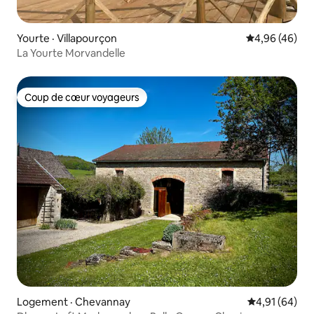
Yourte · Villapourçon
Note moyenne
4,96 (46)
La Yourte Morvandelle
Coup de cœur voyageurs
Coup de cœur voyageurs
Logement · Chevannay
Note moyenne
4,91 (64)