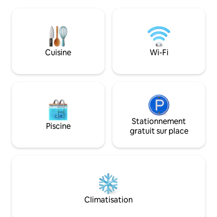
hab, 4 chambres, 2 salles d'eau et 3 WC.
douche et WC. (No
Un jardin / cour entièrement clos avec
Plaques électrique
coin diner et/ou relaxation avec transats,
avec casseroles, p
pouvant aussi accueillir voitures et/ou
Randonnées au dép
motos en toute sécurité.
(boules, ping-pon
location de vélos.
Cuisine
Wi-Fi
Stationnement
Piscine
gratuit sur place
Climatisation