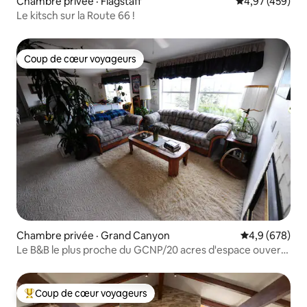
Chambre privée · Flagstaff
Note moyenne 
4,97 (459)
Le kitsch sur la Route 66 !
Coup de cœur voyageurs
Coup de cœur voyageurs
Chambre privée · Grand Canyon
Note moyenne
4,9 (678)
Le B&B le plus proche du GCNP/20 acres d'espace ouvert,
calme et sécuritaire
Coup de cœur voyageurs
Coup de cœur voyageurs parmi les plus aimés