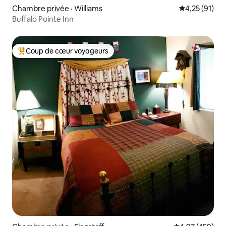
Chambre privée · Williams
Note moyenne
4,25 (91)
Buffalo Pointe Inn
Coup de cœur voyageurs
Coup de cœur voyageurs parmi les plus aimés