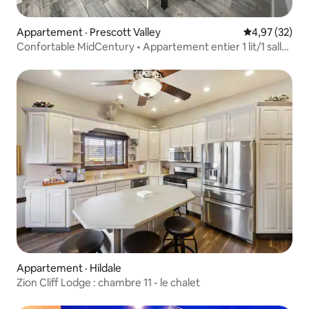
Appartement · Prescott Valley
Note moyenne
4,97 (32)
Confortable MidCentury • Appartement entier 1 lit/1 salle
de bain
Appartement · Hildale
Zion Cliff Lodge : chambre 11 - le chalet