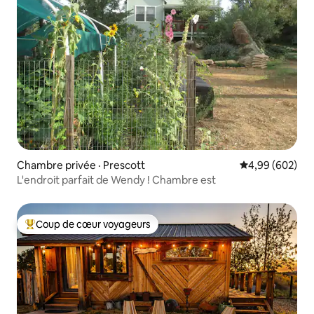
Chambre privée · Prescott
Note moyenne 
4,99 (602)
L'endroit parfait de Wendy ! Chambre est
Coup de cœur voyageurs
Coup de cœur voyageurs parmi les plus aimés