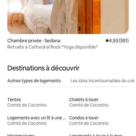
Chambre privée · Sedona
Note moyenne 
4,93 (551)
Retraite à Cathedral Rock *Yoga disponible*
Destinations à découvrir
Autres types de logements
Les sites incontournables du coin
Tentes
Chalets à louer
Comté de Coconino
Comté de Coconino
Logements avec un lit à une hauteur accessible
Condos à louer
Comté de Coconino
Comté de Coconino
Micromaisons
Logements à louer à la mer