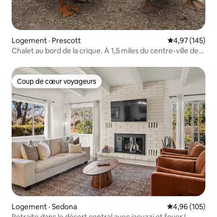
Logement · Prescott
Note moyenne 
4,97 (145)
Chalet au bord de la crique. À 1,5 miles du centre-ville de
Prescott
Coup de cœur voyageurs
Coup de cœur voyageurs
Logement · Sedona
Note moyenne 
4,96 (105)
Retraite dans le désert central avec jacuzzi et foyer !