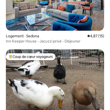
Logement · Sedona
Note moyenne
4,87 (15)
Inn Keeper House - Jacuzzi privé - Déjeuner
Coup de cœur voyageurs
Coup de cœur voyageurs parmi les plus aimés