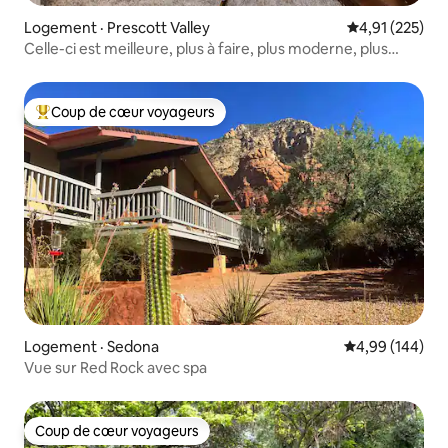
Logement · Prescott Valley
Note moyenne 
4,91 (225)
Celle-ci est meilleure, plus à faire, plus moderne, plus
amusante !
Coup de cœur voyageurs
Coup de cœur voyageurs parmi les plus aimés
Logement · Sedona
Note moyenne 
4,99 (144)
Vue sur Red Rock avec spa
Coup de cœur voyageurs
Coup de cœur voyageurs