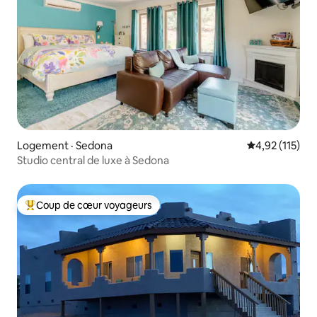
Logement · Sedona
Note moyenne 
4,92 (115)
Studio central de luxe à Sedona
Coup de cœur voyageurs
Coup de cœur voyageurs parmi les plus aimés