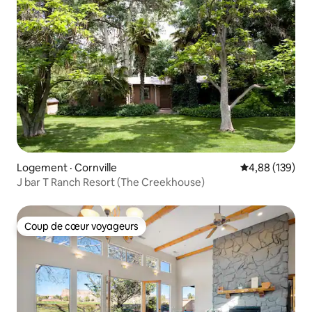
Logement · Cornville
Note moyenne 
4,88 (139)
J bar T Ranch Resort (The Creekhouse)
Coup de cœur voyageurs
Coup de cœur voyageurs