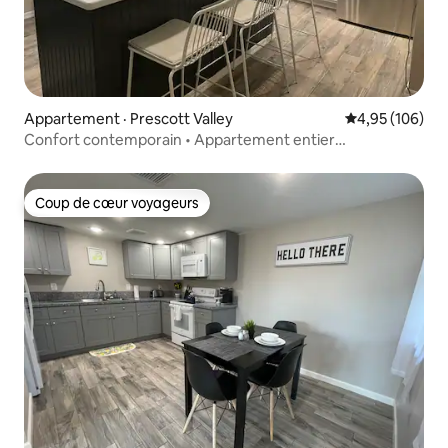
Appartement · Prescott Valley
Note moyenne 
4,95 (106)
Confort contemporain • Appartement entier
1 chambre/1 salle de bain
Coup de cœur voyageurs
Coup de cœur voyageurs