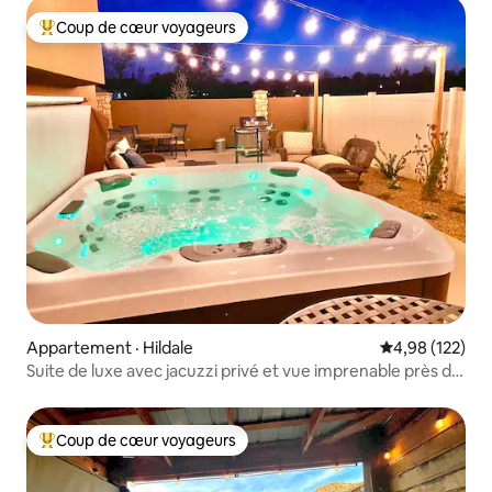
Coup de cœur voyageurs
Coup de cœur voyageurs parmi les plus aimés
Appartement · Hildale
Note moyenne 
4,98 (122)
Suite de luxe avec jacuzzi privé et vue imprenable près de
ZION
Coup de cœur voyageurs
Coup de cœur voyageurs parmi les plus aimés