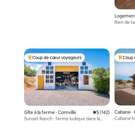
Logement
a
Rien de te
voyage !
Coup de cœur voyageurs
Coup 
Coup de cœur voyageurs parmi les plus aimés
Coup de 
Cabane ·
Gîte à la ferme · Cornville
Note moyenne de 5 
5 (142)
Cabane hi
Sunset Ranch : ferme ludique dans la
Verde, pr
région viticole de l'Arizona !