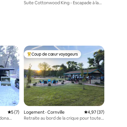
Suite Cottonwood King - Escapade à la
campagne !
res
Coup de cœur voyageurs
Coup de cœur voyageurs parmi les plus aimés
res
Note moyenne de 5 sur 5, 7 commentaires
5 (7)
Logement · Cornville
Note moyenne de 4,97
4,97 (37)
edona
Retraite au bord de la crique pour toute
la famille