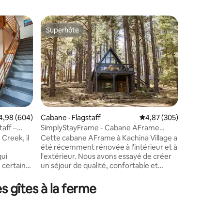
Logemen
Superhôte
Coup
les plus aimés
Superhôte
Coup de
dt
Retraite
Az !
Véritable
collines
propriété
Grandes 
quelques
restaura
Canyon, 
Flagstaff
ote moyenne de 4,98 sur 5, 604 commentaires
4,98 (604)
Cabane · Flagstaff
Note moyenne de 4,87 
4,87 (305)
bain ave
aff –
SimplyStayFrame - Cabane AFrame
res
à bois, u
Kachina Village
 Creek, il
Cette cabane AFrame à Kachina Village a
grande co
été récemment rénovée à l'intérieur et à
pour vos 
qui
l'extérieur. Nous avons essayé de créer
tout le c
 certains
un séjour de qualité, confortable et
pas de fê
f. Il est à
familier. Au cours du processus, nous
IL EST 
u
avons eu quatre mots pour représenter
FUMER À 
 gîtes à la ferme
-ville est
notre mantra de conception :
SERVIET
n voiture
« confortable, moderne, vintage, grand-
nfortable,
mère ». Nous espérons que vous