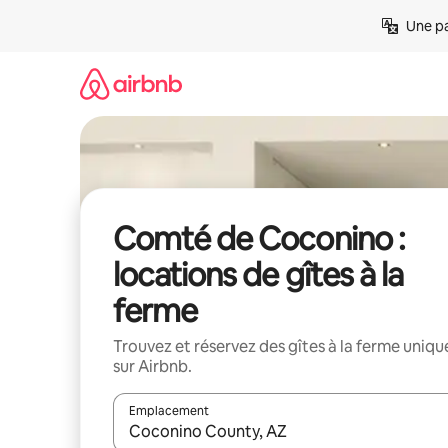
Aller
Une pa
directement
au
contenu
Comté de Coconino :
locations de gîtes à la
ferme
Trouvez et réservez des gîtes à la ferme uniqu
sur Airbnb.
Emplacement
Quand les résultats sont affichés, parcourez-les en 