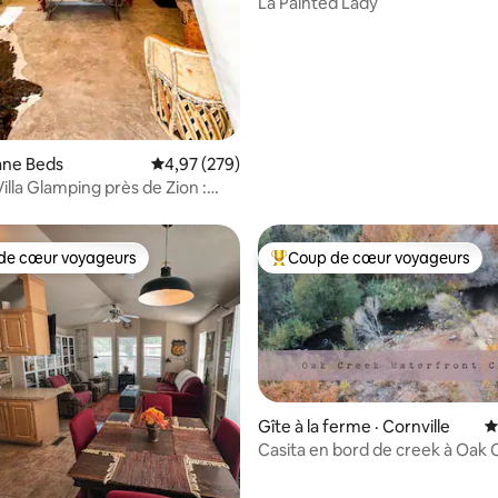
La Painted Lady
sur 5, 278 commentaires
ane Beds
Note moyenne de 4,97 sur 5, 279 commentai
4,97 (279)
illa Glamping près de Zion :
ion, Wi-Fi
de cœur voyageurs
Coup de cœur voyageurs
cœur voyageurs parmi les plus aimés
Coup de cœur voyageurs parmi 
Gîte à la ferme · Cornville
N
Casita en bord de creek à Oak
sur 5, 499 commentaires
Community Roots