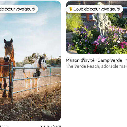
de cœur voyageurs
Coup de cœur voyageurs
cœur voyageurs parmi les plus aimés
Coup de cœur voyageurs parmi 
Maison d'invité · Camp Verde
The Verde Peach, adorable ma
 sur 5, 66 commentaires
d'hôtes de 2 chambres