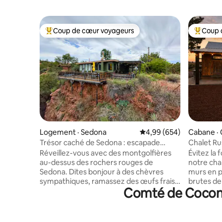
Coup de cœur voyageurs
Coup 
Coup de cœur voyageurs parmi les plus aimés
Coup de 
Logement · Sedona
Note moyenne de 4,99 
4,99 (654)
Cabane ·
Trésor caché de Sedona : escapade
Chalet Ru
privée à flanc de falaise
REMOUS et
Réveillez-vous avec des montgolfières
Évitez la
au-dessus des rochers rouges de
notre cha
Sedona. Dites bonjour à des chèvres
murs en pi
sympathiques, ramassez des œufs frais
brutes de sciage. Nour
Comté de Coconin
ou détendez-vous au coin du feu sous
et les ch
une couverture d'étoiles. The Gem est
privé où p
une retraite privée de 2 acres à flanc de
couchers d
falaise, offrant une vue panoramique sur
spa, déte