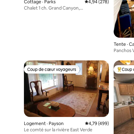
Cottage · Parks
Note moyenne de 4,94 
4,94 (278)
Chalet 1 ch. Grand Canyon,
Historic Wrigley Ranch
Tente · C
Panchos V
climatisat
Coup de cœur voyageurs
Coup 
Coup de cœur voyageurs
Coup de 
Logement · Payson
Note moyenne de 4,79 
4,79 (499)
Le comté sur la rivière East Verde