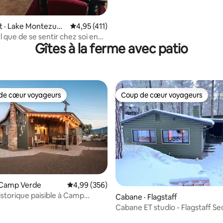
 · Lake Montezum
Note moyenne de 4,95 sur 5, 411 commentai
4,95 (411)
l que de se sentir chez soi en
Gîtes à la ferme avec patio
de cœur voyageurs
Coup de cœur voyageurs
cœur voyageurs parmi les plus aimés
Coup de cœur voyageurs
 Camp Verde
Note moyenne de 4,99 sur 5, 356 commentai
4,99 (356)
sur 5, 142 commentaires
storique paisible à Camp
Cabane · Flagstaff
ès de Sedona
Cabane ET studio - Flagstaff S
Grand Canyon