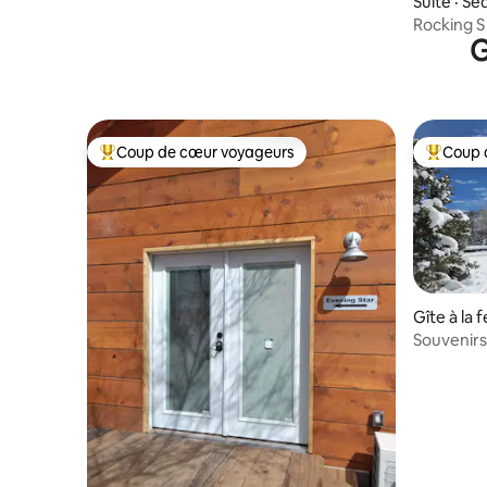
Suite · S
Rocking S
G
sereine
Coup de cœur voyageurs
Coup 
Coup de cœur voyageurs parmi les plus aimés
Coup de 
Gîte à la 
Souvenirs
créés ici.