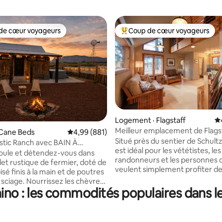
de cœur voyageurs
Coup de cœur voyageurs
cœur voyageurs parmi les plus aimés
Coup de cœur voyageurs parmi 
Logement · Flagstaff
N
Meilleur emplacement de Flagst
sur 5, 654 commentaires
 Cane Beds
Note moyenne de 4,99 sur 5, 881 commentai
4,99 (881)
Charmant chalet d'hôtes
Situé près du sentier de Schultz
stic Ranch avec BAIN À
est idéal pour les vététistes, les
 vues incroyables! Zion
 foule et détendez-vous dans
randonneurs et les personnes 
let rustique de fermier, doté de
veulent simplement profiter de
sé finis à la main et de poutres
des meilleurs sentiers de Flagstaf
rissez les chèvres
quelques minutes en voiture d
o : les commodités populaires dans les
evaux, explorez notre canyon
Snowbowl, et pourtant le centre
aît le bétail, admirez les
à seulement 3 miles – en bus, e
e soleil de l'Arizona depuis le
ou en piste cyclable. Chalet co
ndez-vous dans le hamac,