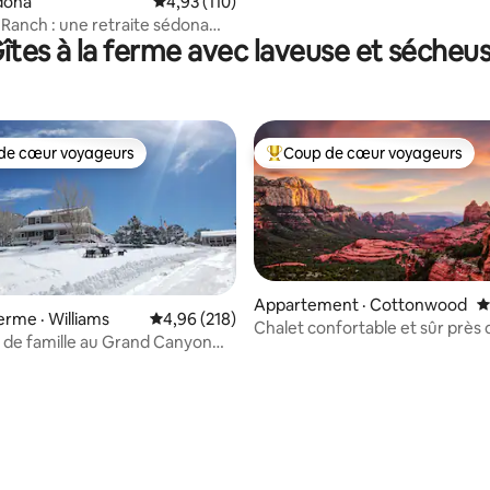
edona
Note moyenne de 4,93 sur 5, 110 commentai
4,93 (110)
 Ranch : une retraite sédona
îtes à la ferme avec laveuse et sécheu
de cœur voyageurs
Coup de cœur voyageurs
cœur voyageurs parmi les plus aimés
Coup de cœur voyageurs parmi 
Appartement · Cottonwood
N
ferme · Williams
Note moyenne de 4,96 sur 5, 218 commentai
4,96 (218)
Chalet confortable et sûr près
 de famille au Grand Canyon
et des vignobles
.. Lits confortables