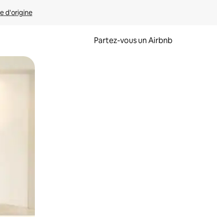
e d'origine
Partez-vous un Airbnb
et en les faisant glisser.