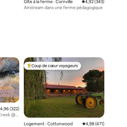
Gîte à la ferme · Cornville
Note moyenne de 4,92 
4,92 (343)
Airstream dans une ferme pédagogique
res
Coup de cœur voyageurs
les plus aimés
Coup de cœur voyageurs parmi les plus aimés
ote moyenne de 4,96 sur 5, 322 commentaires
4,96 (322)
 Creek @
Logement · Cottonwood
Note moyenne de 4,98 
4,98 (471)