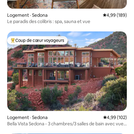
Logement · Sedona
Note moyenne 
4,99 (189)
Le paradis des colibris : spa, sauna et vue
Coup de cœur voyageurs
Coup de cœur voyageurs parmi les plus aimés
Logement · Sedona
Note moyenne 
4,99 (102)
Bella Vista Sedona - 3 chambres/3 salles de bain avec vue
imprenable