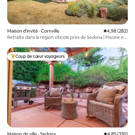
Maison d'invité · Cornville
Note moyenne 
4,98 (282)
Retraite dans la région viticole près de Sedona | Piscine et
spa
Coup de cœur voyageurs
Coup de cœur voyageurs parmi les plus aimés
Maison de ville · Sedona
Note moyenne 
4,85 (330)