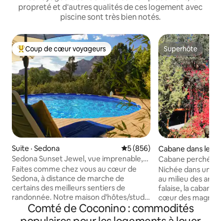
propreté et d'autres qualités de ces logement avec
piscine sont très bien notés.
Coup de cœur voyageurs
Superhôte
Coup de cœur voyageurs parmi les plus aimés
Superhôte
Suite · Sedona
Note moyenne de 5 sur 5, 8
5 (856)
Cabane dans les ar
scott
Sedona Sunset Jewel, vue imprenable,
Cabane perchée da
piscine
falaises
Faites comme chez vous au cœur de
Nichée dans un ca
Sedona, à distance de marche de
au milieu des arbr
certains des meilleurs sentiers de
falaise, la cabane 
randonnée. Notre maison d'hôtes/studio
cœur des magnifiq
Comté de Coconino : commodités
attenante dispose d'une terrasse privée
Prescott. Cette c
spacieuse, d'une vue imprenable sur Red
rustique de 3 cham