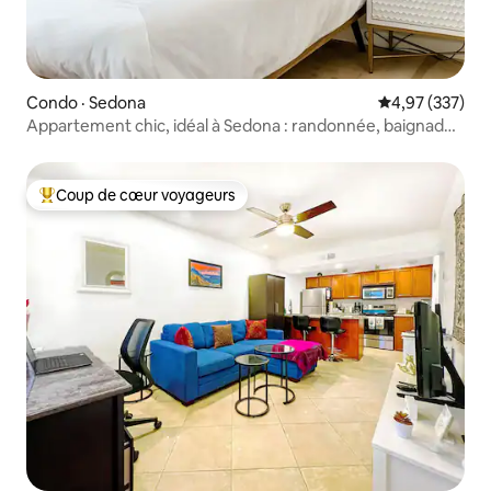
Condo · Sedona
Note moyenne 
4,97 (337)
Appartement chic, idéal à Sedona : randonnée, baignade,
détente !
Coup de cœur voyageurs
Coup de cœur voyageurs parmi les plus aimés