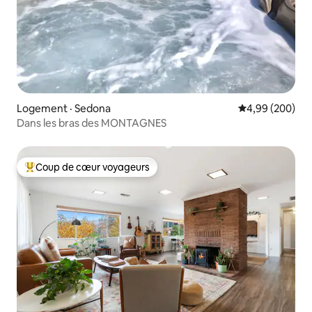
Logement · Sedona
Note moyenne 
4,99 (200)
Dans les bras des MONTAGNES
Coup de cœur voyageurs
Coup de cœur voyageurs parmi les plus aimés