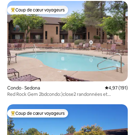
Coup de cœur voyageurs
Coup de cœur voyageurs parmi les plus aimés
Condo · Sedona
Note moyenne 
4,97 (191)
Red Rock Gem 2bdcondo:)close2 randonnées et
restaurant
Coup de cœur voyageurs
Coup de cœur voyageurs parmi les plus aimés