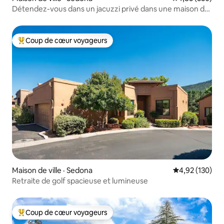
Détendez-vous dans un jacuzzi privé dans une maison de
ville design (DP)
Coup de cœur voyageurs
Coup de cœur voyageurs parmi les plus aimés
Maison de ville · Sedona
Note moyenne 
4,92 (130)
Retraite de golf spacieuse et lumineuse
Coup de cœur voyageurs
Coup de cœur voyageurs parmi les plus aimés