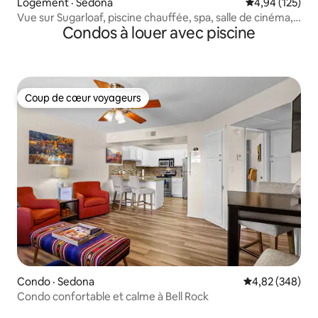
Logement · Sedona
Note moyenne 
4,94 (125)
Vue sur Sugarloaf, piscine chauffée, spa, salle de cinéma,
Condos à louer avec piscine
brasero
Coup de cœur voyageurs
Coup de cœur voyageurs
Condo · Sedona
Note moyenne 
4,82 (348)
Condo confortable et calme à Bell Rock