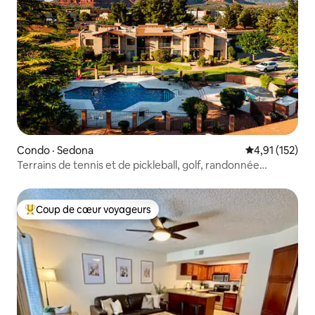
Condo · Sedona
Note moyenne 
4,91 (152)
Terrains de tennis et de pickleball, golf, randonnée
pédestre, piscine
Coup de cœur voyageurs
Coup de cœur voyageurs parmi les plus aimés