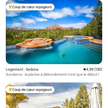
Coup de cœur voyageurs
Coup de cœur voyageurs parmi les plus aimés
Logement · Sedona
Note moyenne 
4,99 (130)
Sundance : la piscine à débordement n'est que le début !
Coup de cœur voyageurs
Coup de cœur voyageurs parmi les plus aimés