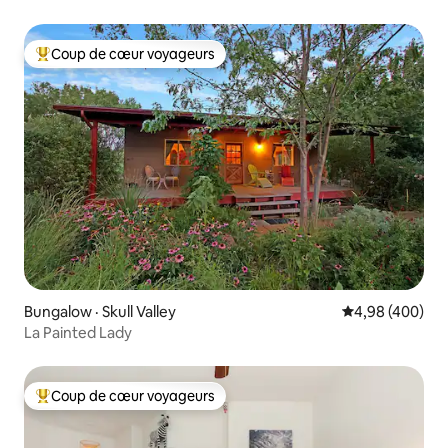
Coup de cœur voyageurs
Coup de cœur voyageurs parmi les plus aimés
Bungalow · Skull Valley
Note moyenne 
4,98 (400)
La Painted Lady
Coup de cœur voyageurs
Coup de cœur voyageurs parmi les plus aimés