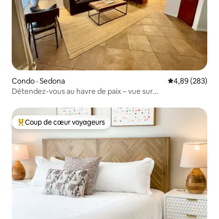
Condo · Sedona
Note moyenne 
4,89 (283)
Détendez-vous au havre de paix – vue sur
Red Rock + piscine
Coup de cœur voyageurs
Coup de cœur voyageurs parmi les plus aimés