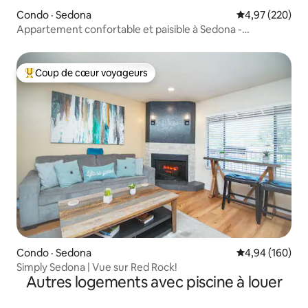
Condo · Sedona
Note moyenne 
4,97 (220)
Appartement confortable et paisible à Sedona -
Emplacement idéal
Coup de cœur voyageurs
Coup de cœur voyageurs parmi les plus aimés
Condo · Sedona
Note moyenne 
4,94 (160)
Simply Sedona | Vue sur Red Rock!
Autres logements avec piscine à louer