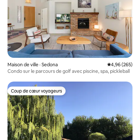
Maison de ville · Sedona
Note moyenne 
4,96 (265)
Condo sur le parcours de golf avec piscine, spa, pickleball
Coup de cœur voyageurs
Coup de cœur voyageurs