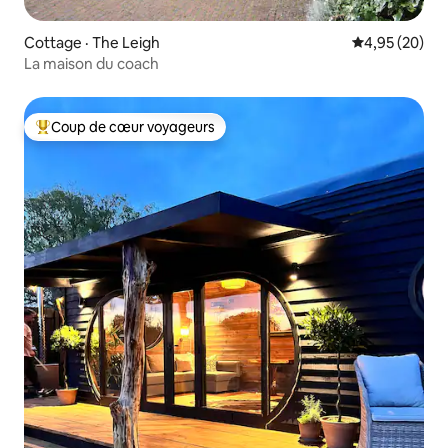
Cottage · The Leigh
Note moyenne
4,95 (20)
La maison du coach
Coup de cœur voyageurs
Coup de cœur voyageurs parmi les plus aimés