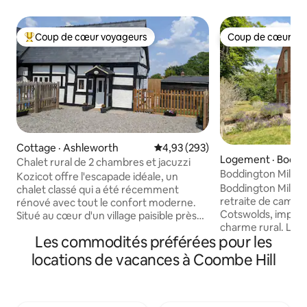
Coup de cœur voyageurs
Coup de cœur vo
Coup de cœur voyageurs parmi les plus aimés
Coup de cœur vo
Cottage · Ashleworth
Note moyenne de 4,93 sur 5, 2
4,93 (293)
Logement · Boddi
Chalet rural de 2 chambres et jacuzzi
Boddington Mill
Kozicot offre l'escapade idéale, un
Boddington Mill e
chalet classé qui a été récemment
retraite de camp
rénové avec tout le confort moderne.
Cotswolds, imprég
Situé au cœur d'un village paisible près
charme rural. L'i
de la rivière Severn, à côté d'un magasin
Les commodités préférées pour les
pièces de moulin in
et d'un café. 2 grandes chambres bien
croisent sur plusi
aménagées (disponibles avec 2 lits King
locations de vacances à Coombe Hill
espace de vie uni
Size ou 4 lits simples), avec vue
jardin orienté au
imprenable, parking privé, 2 salles de
repas extérieur, u
réception (canapé-lit pour accueillir des
et une grande pelo
groupes de 6 personnes), jacuzzi, salle