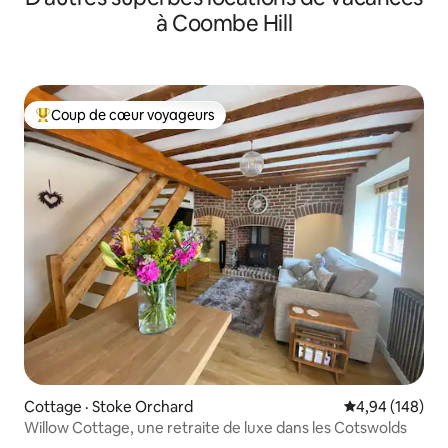
à Coombe Hill
Coup de cœur voyageurs
Coup de cœur voyageurs parmi les plus aimés
Cottage · Stoke Orchard
Note moyenne 
4,94 (148)
Willow Cottage, une retraite de luxe dans les Cotswolds