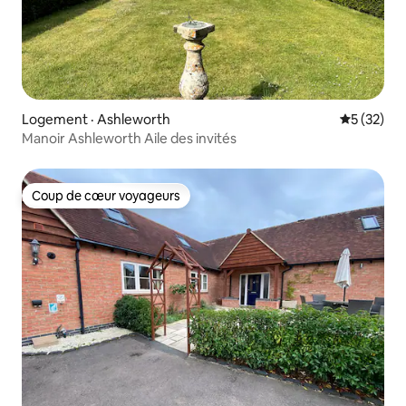
Logement · Ashleworth
Note moye
5 (32)
Manoir Ashleworth Aile des invités
Coup de cœur voyageurs
Coup de cœur voyageurs