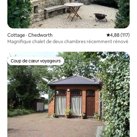
Cottage · Chedworth
Note moyenne 
4,88 (117)
Magnifique chalet de deux chambres récemment rénové
Coup de cœur voyageurs
Coup de cœur voyageurs