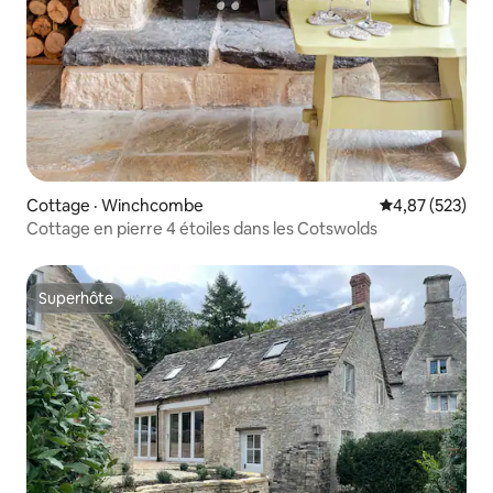
Cottage · Winchcombe
Note moyenne 
4,87 (523)
Cottage en pierre 4 étoiles dans les Cotswolds
Superhôte
Superhôte