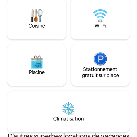
animaux sauvages 
de bain, salle d'eau et WC à l'étage.
fruitiers. À l'intér
Cuisine avec micro-ondes, lave-vaisselle,
avec très grand lit
réfrigérateur-congélateur, plaque de
sous des plafonds
cuisson et four complet. Lave-
Cuisine
Wi-Fi
en chêne et des f
linge/sèche-linge dans la buanderie.
Sky TV, haut-parle
Stationnement
Piscine
gratuit sur place
Climatisation
D'autres superbes locations de vacances