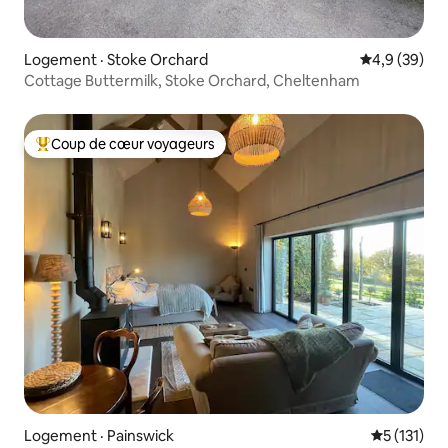
Logement · Stoke Orchard
Note moyenn
4,9 (39)
Cottage Buttermilk, Stoke Orchard, Cheltenham
Coup de cœur voyageurs
Coup de cœur voyageurs parmi les plus aimés
Logement · Painswick
Note moyen
5 (131)