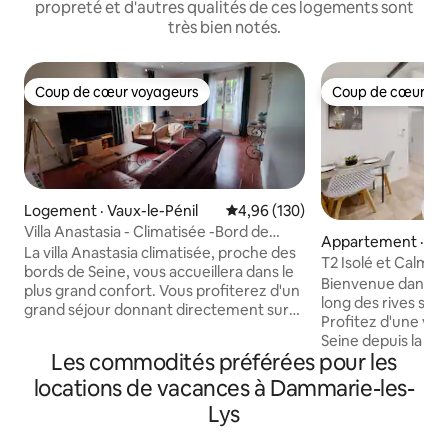
propreté et d'autres qualités de ces logements sont
très bien notés.
Coup de cœur voyageurs
Coup de cœur vo
Coup de cœur voyageurs
Coup de cœur vo
Logement · Vaux-le-Pénil
Note moyenne de 4,96 sur 5, 1
4,96 (130)
Villa Anastasia - Climatisée -Bord de
Appartement · Le
Seine-Jardin
La villa Anastasia climatisée, proche des
Seine
T2 Isolé et Calme 
bords de Seine, vous accueillera dans le
& Jardin
Bienvenue dans vot
plus grand confort. Vous profiterez d'un
long des rives ser
grand séjour donnant directement sur
Profitez d'une vue
son jardin privatif, de ses 2 grandes
Seine depuis la ter
chambres ( avec au choix pour chaque
Les commodités préférées pour les
Niché dans un coin 
chambre 2 lits en 90x200 cm ou 1 lit en
une évasion totale d
locations de vacances à Dammarie-les-
160x200), de sa cuisine entièrement
Détendez-vous au son apaisant du
équipée et de sa très belle salle de bain.
Lys
chant des oiseaux 
La villa bénéficie de la fibre, de 2
Isolation thermi
emplacements de stationnement, d'un