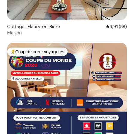
Cottage · Fleury-en-Bière
Note moyenne
4,91 (58)
Maison
Coup de cœur voyageurs
Coup de cœur voyageurs parmi les plus aimés