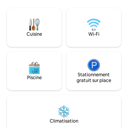
rénovée pour votr
accès privé. La villa est une partie
comme en hiver. À 10 min à pieds du
indépendante d'une grande maison.
centre ville de Me
25 min en train de
Cuisine
Wi-Fi
Stationnement
Piscine
gratuit sur place
Climatisation