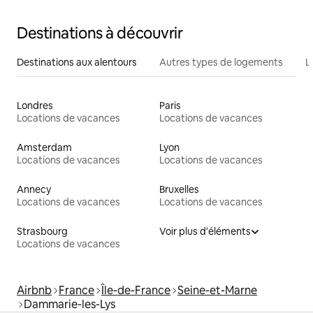
Destinations à découvrir
Destinations aux alentours
Autres types de logements
L
Londres
Paris
Locations de vacances
Locations de vacances
Amsterdam
Lyon
Locations de vacances
Locations de vacances
Annecy
Bruxelles
Locations de vacances
Locations de vacances
Strasbourg
Voir plus d'éléments
Locations de vacances
Airbnb
France
Île-de-France
Seine-et-Marne
Dammarie-les-Lys