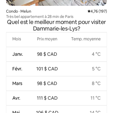
Condo · Melun
Note moyenne 
4,76 (197)
Très bel appartement à 28 min de Paris
Quel est le meilleur moment pour visiter
Dammarie-les-Lys?
Mois
Prix moyen
Temp. moyenne
Janv.
98 $ CAD
4 °C
Févr.
101 $ CAD
5 °C
Mars
98 $ CAD
8 °C
Avr.
111 $ CAD
11 °C
Mai
106 $ CAD
14 °C