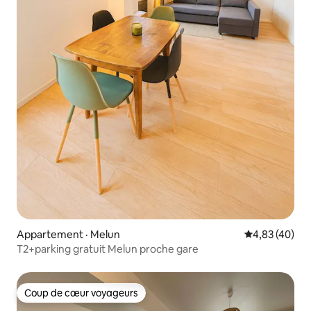
Appartement · Melun
Note moyenne
4,83 (40)
T2+parking gratuit Melun proche gare
Coup de cœur voyageurs
Coup de cœur voyageurs