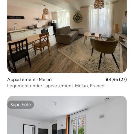
Appartement · Melun
Note moyenne
4,96 (27)
Logement entier : appartement-Melun, France
Superhôte
Superhôte