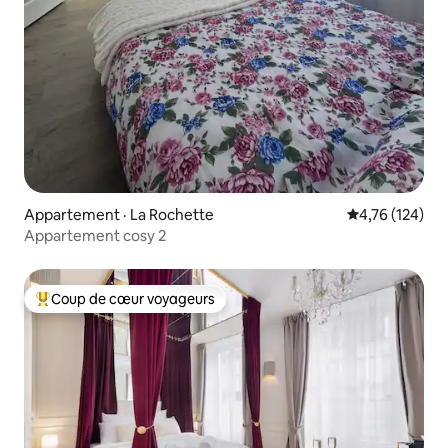
Appartement · La Rochette
Note moyenne 
4,76 (124)
Appartement cosy 2
Coup de cœur voyageurs
Coup de cœur voyageurs parmi les plus aimés