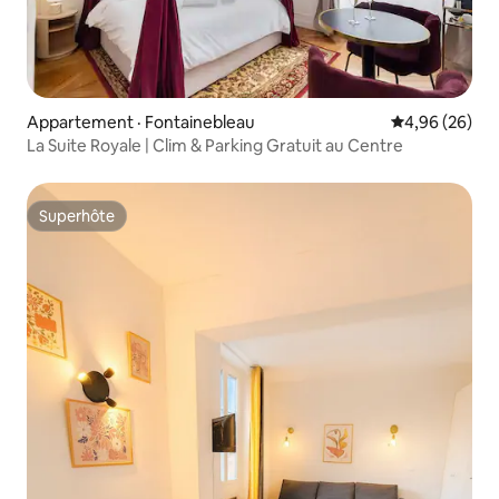
Appartement · Fontainebleau
Note moyenne
4,96 (26)
La Suite Royale | Clim & Parking Gratuit au Centre
Superhôte
Superhôte