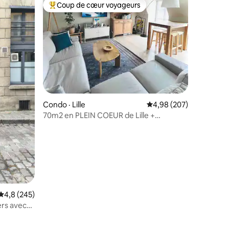
Coup de cœur voyageurs
Coup de cœur voyageurs parmi les plus aimés
Condo · Lille
Note moyenne de 4,98 
4,98 (207)
70m2 en PLEIN COEUR de Lille +
PARKING PRIVÉ ⭐️⭐️⭐️⭐️
Note moyenne de 4,8 sur 5, 245 commentaires
4,8 (245)
ers avec
res