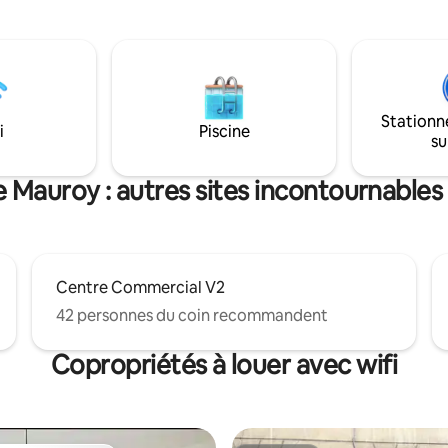
baignoire balnéo après une jou
ante sur la verdure
d’exploration, ou relaxez vous 
nte. Proche de toutes
décor balinais apaisant. Pour le
s, faites de chaque séjour
cinéma, le vidéoprojecteur est 
ience exceptionnelle. À
vous offrir une expérience inoub
✨Réservez dès maintenant po
Stationn
escapade mémorable à Casa Ci
i
Piscine
su
e Mauroy : autres sites incontournables 
Centre Commercial V2
42 personnes du coin recommandent
Copropriétés à louer avec wifi