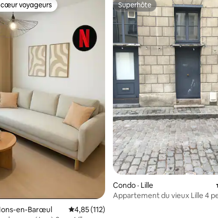
 cœur voyageurs
Superhôte
 cœur voyageurs
Superhôte
sur 5, 109 commentaires
Condo · Lille
Appartement du vieux Lille 4 p
terrasse
Mons-en-Barœul
Note moyenne de 4,85 sur 5, 112 commentai
4,85 (112)