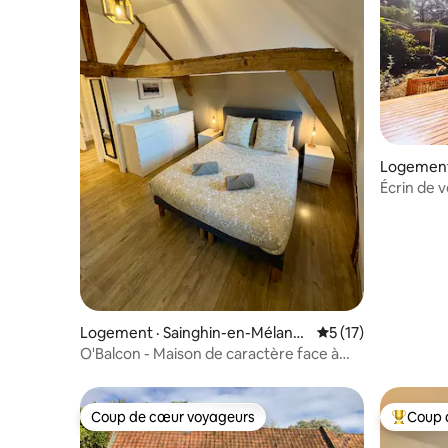
Logement 
Écrin de v
Barbecue
Logement · Sainghin-en-Mélanto
Note moyenne de 5
5 (17)
is
O'Balcon - Maison de caractère face à
l’église
Coup de cœur voyageurs
Coup 
Coup de cœur voyageurs
Coup de 