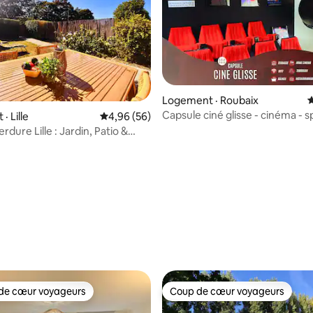
Logement · Roubaix
N
Capsule ciné glisse - cinéma - 
· Lille
Note moyenne de 4,96 sur 5, 56 commentai
4,96 (56)
- garage
erdure Lille : Jardin, Patio &
 sur 5, 17 commentaires
de cœur voyageurs
Coup de cœur voyageurs
cœur voyageurs parmi les plus aimés
Coup de cœur voyageurs