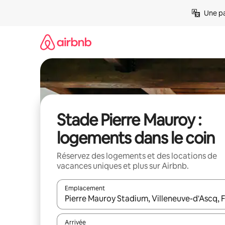
Aller
Une pa
directement
au
contenu
Stade Pierre Mauroy :
logements dans le coin
Réservez des logements et des locations de
vacances uniques et plus sur Airbnb.
Emplacement
Quand les résultats sont affichés, parcourez-les en 
Arrivée