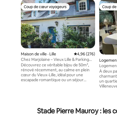
Coup de cœur voyageurs
Coup de
Coup de cœur voyageurs
Coup de
Maison de ville · Lille
Note moyenne de 4,96 
4,96 (276)
Chez Marjolaine – Vieux Lille & Parking
Logement 
inclus
Découvrez ce véritable bijou de 50m²,
q
Logement 
rénové récemment, au calme en plein
À deux pa
cœur du Vieux-Lille, idéal pour une
charmant 
escapade romantique ou un séjour
un quartie
d’exception. Profitez d’un logement
Villeneuv
entièrement indépendant, tout confort,
moments e
décoré avec goût, avec parking sécurisé
déplaceme
inclus. Savourez un moment de détente
rez-de-ch
sur la terrasse privative, parfaite pour un
avec salo
Stade Pierre Mauroy : les 
petit-déjeuner ou un apéritif à deux.
et une cu
Cette dépendance convient
chambres