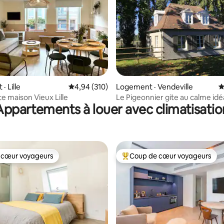
 sur 5, 26 commentaires
· Lille
Note moyenne de 4,94 sur 5, 310 commentai
4,94 (310)
Logement · Vendeville
N
 maison Vieux Lille
Le Pigeonnier gite au calme idéa
Appartements à louer avec climatisatio
mobilité
 cœur voyageurs
Coup de cœur voyageurs
 cœur voyageurs
Coup de cœur voyageurs parmi 