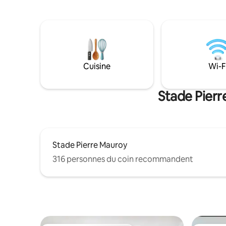
parfaitement aux couples et aux
vue apais
voyageurs d’affaires en quête d’un
environna
endroit paisible et raffiné.
commodité
une expér
bientôt !
Cuisine
Wi-F
Stade Pierr
Stade Pierre Mauroy
316 personnes du coin recommandent