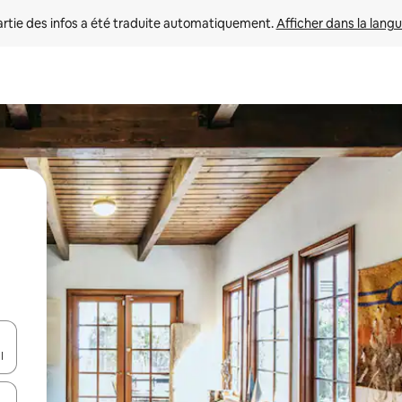
rtie des infos a été traduite automatiquement. 
Afficher dans la langu
utilisant les flèches vers le haut et vers le bas, ou en appuyant dessus 