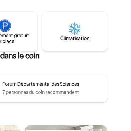
rnée
dans un
s soirées
prêt à
liable. 💫
ur une
ement gratuit
nta!
Climatisation
r place
dans le coin
Forum Départemental des Sciences
7 personnes du coin recommandent