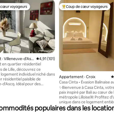
 cœur voyageurs
Coup de cœur voyageurs
 cœur voyageurs
Coup de cœur voyageurs parmi 
sur 5, 276 commentaires
· Villeneuve-d'Asc
Note moyenne de 4,91 sur 5, 101 commentai
4,91 (101)
en quartier résidentiel
s de Lille, découvrez ce
logement individuel niché dans
Appartement · Croix
N
r résidentiel paisible de
Casa Cinta • Évasion Balinaise a
e-d'Ascq. Idéal pour des
Balnéo&Cinéma
✨Bienvenue à Casa Cinta, votr
n famille ou vos
paix inspiré par Bali au cœur de 
nts pros, ce havre offre au
métropole Lilloise🌺 Profitez d’un séjour
aussée une pièce conviviale
unique dans ce logement enti
n, table à manger, terrasse cosy
commodités populaires dans les locatio
privatisé, où la sérénité et le c
isine équipée. À l'étage, deux
rencontrent. Détendez vous dans la
 lumineuses promettent une