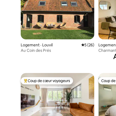
Logement · Louvil
Note moyenne de 5
5 (26)
Logement 
Au Coin des Prés
Charmante
Coup de cœur voyageurs
Coup de
Coup de cœur voyageurs parmi les plus aimés
Coup de