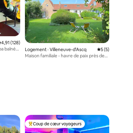
ote moyenne de 4,91 sur 5, 128 commentaires
4,91 (128)
spa balnéo
res
Logement · Villeneuve-d'Ascq
Note moyenne de 
5 (5)
Maison familiale - havre de paix près de
Lille
Coup de cœur voyageurs
Coup de cœur voyageurs parmi les plus aimés