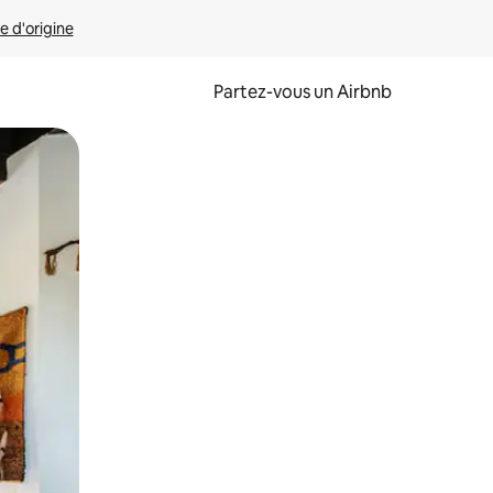
e d'origine
Partez-vous un Airbnb
et en les faisant glisser.