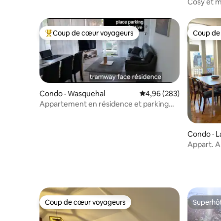
Cosy et m
gares a 7
Coup de cœur voyageurs
Coup de
Coup de cœur voyageurs parmi les plus aimés
Coup de
Condo · Wasquehal
Note moyenne de 4,96 
4,96 (283)
Appartement en résidence et parking
privé
Condo · L
Appart. A
de Lille
Coup de cœur voyageurs
Superhô
Coup de cœur voyageurs
Superhô