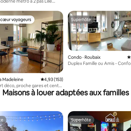
oderne métro à 2 pas Lille
min
 cœur voyageurs
Superhôte
 cœur voyageurs
Superhôte
sur 5, 283 commentaires
Condo · Roubaix
N
Duplex Famille ou Amis - Confo
Agréable
a Madeleine
Note moyenne de 4,93 sur 5, 153 commentai
4,93 (153)
rt déco, proche gares et centre
Maisons à louer adaptées aux familles
te
Superhôte
te
Superhôte