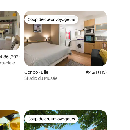
Coup de cœur voyageurs
Coup de cœur voyageurs
ote moyenne de 4,86 sur 5, 202 commentaires
4,86 (202)
rtable et
Condo · Lille
Note moyenne de 4,91
4,91 (115)
Studio du Musée
res
Coup de cœur voyageurs
Coup de cœur voyageurs