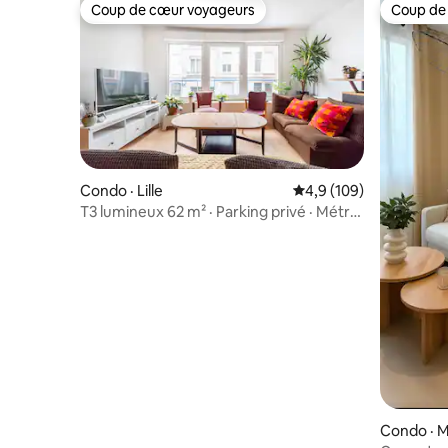
Coup de cœur voyageurs
Coup de
Coup de cœur voyageurs
Coup de
Condo · Lille
Note moyenne de 4,9 
4,9 (109)
T3 lumineux 62 m² · Parking privé · Métro
à 6 min
Condo · 