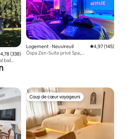
Logement · Neuvireuil
Note moyenne de 4,97 
4,97 (145)
Ôspa Zen-Suite privé Spa,
res
ote moyenne de 4,78 sur 5, 338 commentaires
4,78 (338)
Vidéoprojecteur, Parking
l bail
n
Coup de cœur voyageurs
les plus aimés
Coup de cœur voyageurs