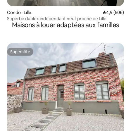
Condo · Lille
Note moyenne
4,9 (506)
Superbe duplex indépendant neuf proche de Lille
Maisons à louer adaptées aux familles
Superhôte
Superhôte