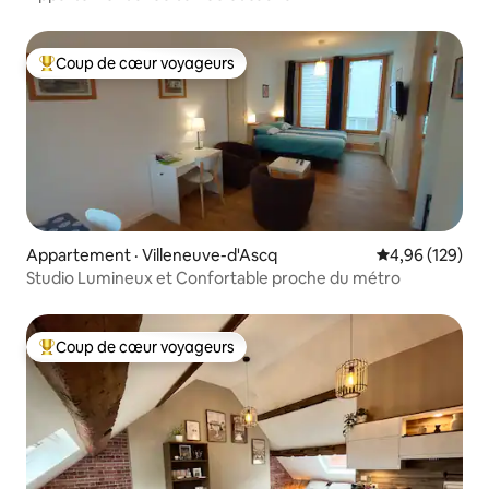
Coup de cœur voyageurs
Coup de cœur voyageurs parmi les plus aimés
Appartement · Villeneuve-d'Ascq
Note moyenne 
4,96 (129)
Studio Lumineux et Confortable proche du métro
Coup de cœur voyageurs
Coup de cœur voyageurs parmi les plus aimés