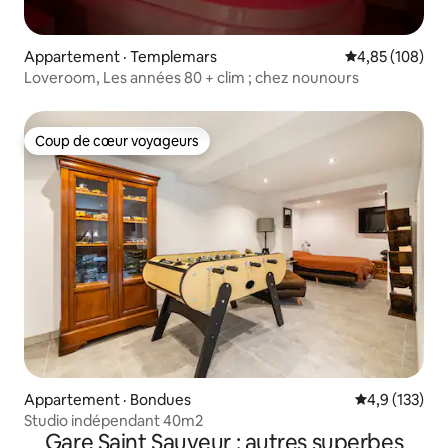
Appartement · Templemars
Note moyenne 
4,85 (108)
Loveroom, Les années 80 + clim ; chez nounours
Coup de cœur voyageurs
Coup de cœur voyageurs
Appartement · Bondues
Note moyenne
4,9 (133)
Studio indépendant 40m2
Gare Saint Sauveur : autres superbes