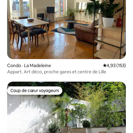
Condo · La Madeleine
Note moyenne 
4,93 (153)
Appart. Art déco, proche gares et centre de Lille
Coup de cœur voyageurs
Coup de cœur voyageurs