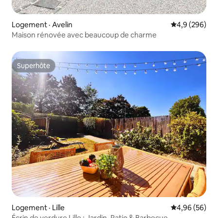
Logement · Avelin
Note moyenne
4,9 (296)
Maison rénovée avec beaucoup de charme
Superhôte
Superhôte
Logement · Lille
Note moyenne
4,96 (56)
Écrin de verdure Lille : Jardin, Patio & Barbecue