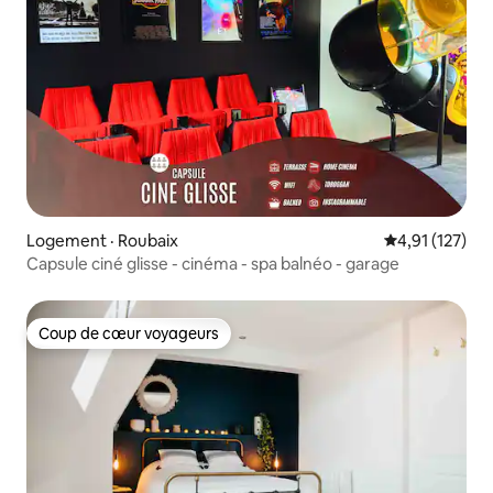
Logement · Roubaix
Note moyenne 
4,91 (127)
Capsule ciné glisse - cinéma - spa balnéo - garage
Coup de cœur voyageurs
Coup de cœur voyageurs