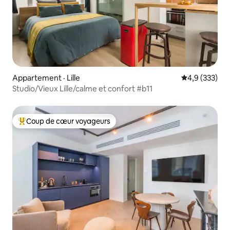
Appartement · Lille
Note moyenne
4,9 (333)
Studio/Vieux Lille/calme et confort #b11
Coup de cœur voyageurs
Coup de cœur voyageurs parmi les plus aimés