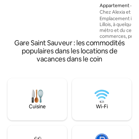
100 mètres >> Proximité tous
Appartement · Lill
commerces, rues piétonnes, théatres,
Chez Alexia et Vi
cinémas, concerts, restos, bars >> Tout
Emplacement idéal
confort, internet fibre, TV Orange,
Lillois, à quelques
serviettes, draps & linges de lit inclus,
métro et du centre-
cafetière Nespresso, bouilloire, livres sur
commerces, profi
Lille
Gare Saint Sauveur : les commodités
élégant et cosy. 
entièrement rén
populaires dans les locations de
sensible aux moindr
vacances dans le coin
compose d'une piè
canapé convertible
équipée, d'une ch
de bain avec douch
deuxième et derni
ascenseur d'une c
une famille de 4 p
Cuisine
Wi-Fi