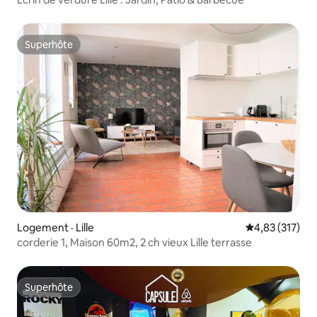
Superhôte
Superhôte
Logement · Lille
Note moyenne 
4,83 (317)
corderie 1, Maison 60m2, 2 ch vieux Lille terrasse
Superhôte
Superhôte