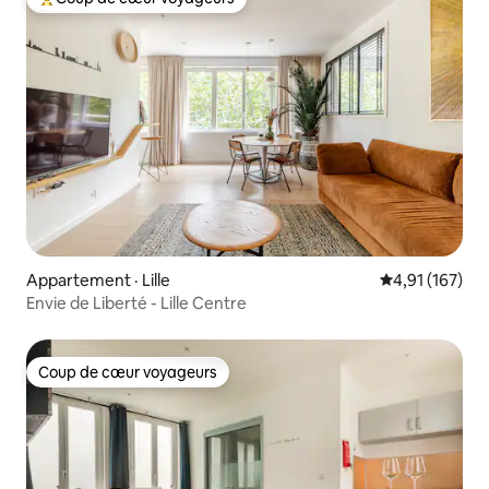
Coup de cœur voyageurs parmi les plus aimés
Appartement · Lille
Note moyenne 
4,91 (167)
Envie de Liberté - Lille Centre
Coup de cœur voyageurs
Coup de cœur voyageurs