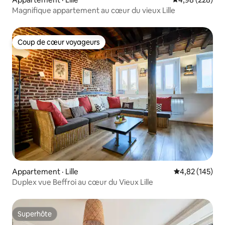
Magnifique appartement au cœur du vieux Lille
Coup de cœur voyageurs
Coup de cœur voyageurs
Appartement · Lille
Note moyenne 
4,82 (145)
Duplex vue Beffroi au cœur du Vieux Lille
Superhôte
Superhôte