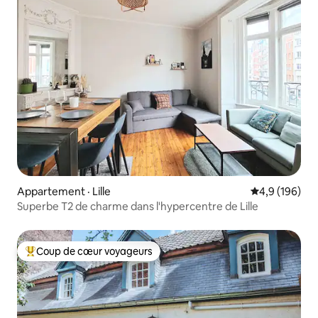
Appartement · Lille
Note moyenne
4,9 (196)
Superbe T2 de charme dans l'hypercentre de Lille
Coup de cœur voyageurs
Coup de cœur voyageurs parmi les plus aimés