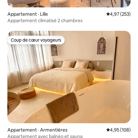
Appartement · Lille
Note moyenne 
4,97 (253)
Appartement climatisé 2 chambres
Coup de cœur voyageurs
Coup de cœur voyageurs
Appartement · Armentières
Note moyenne 
4,95 (108)
Appartement avec balnéo et sauna