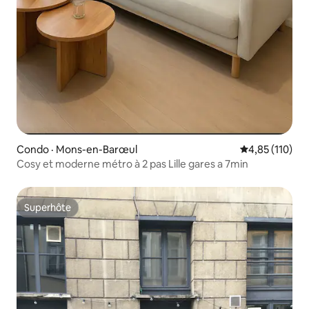
Condo · Mons-en-Barœul
Note moyenne 
4,85 (110)
Cosy et moderne métro à 2 pas Lille gares a 7min
Superhôte
Superhôte