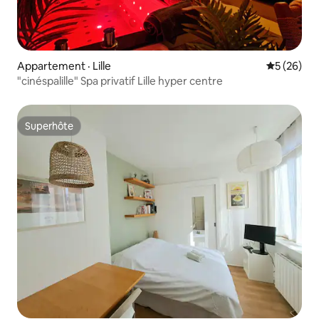
Appartement · Lille
Note moye
5 (26)
"cinéspalille" Spa privatif Lille hyper centre
Superhôte
Superhôte