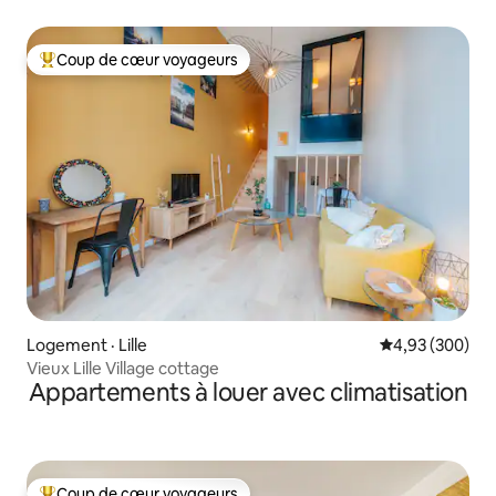
Coup de cœur voyageurs
Coup de cœur voyageurs parmi les plus aimés
Logement · Lille
Note moyenne 
4,93 (300)
Vieux Lille Village cottage
Appartements à louer avec climatisation
Coup de cœur voyageurs