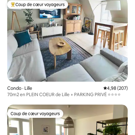
Coup de cœur voyageurs
Coup de cœur voyageurs parmi les plus aimés
Condo · Lille
Note moyenne 
4,98 (207)
70m2 en PLEIN COEUR de Lille + PARKING PRIVÉ ⭐️⭐️⭐️⭐️
Coup de cœur voyageurs
Coup de cœur voyageurs