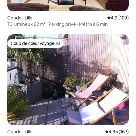
Condo · Lille
Note moyenne
4,9 (109)
T3 lumineux 62 m² · Parking privé · Métro à 6 min
Coup de cœur voyageurs
Coup de cœur voyageurs
Condo · Lille
Note moyenne 
4,95 (167)