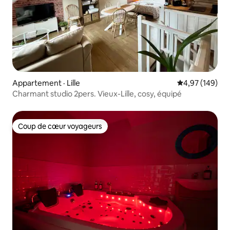
Appartement · Lille
Note moyenne 
4,97 (149)
Charmant studio 2pers. Vieux-Lille, cosy, équipé
Coup de cœur voyageurs
Coup de cœur voyageurs