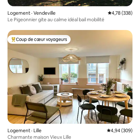
Logement · Vendeville
Note moyenne 
4,78 (338)
Le Pigeonnier gite au calme idéal bail mobilité
Coup de cœur voyageurs
Coup de cœur voyageurs parmi les plus aimés
Logement · Lille
Note moyenne 
4,94 (309)
Charmante maison Vieux Lille