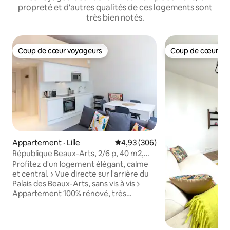
propreté et d'autres qualités de ces logements sont
très bien notés.
Coup de cœur voyageurs
Coup de cœur vo
Coup de cœur voyageurs
Coup de cœur vo
Appartement · Lille
Note moyenne de 4,93 sur 5, 3
4,93 (306)
République Beaux-Arts, 2/6 p, 40 m2,
Cosy Lille
Profitez d'un logement élégant, calme
et central. >> Vue directe sur l'arrière du
Palais des Beaux-Arts, sans vis à vis >>
Appartement 100% rénové, très
lumineux et totalement équipé >> Facile
d'accès, stationnement avec places
dans la rue (payant), métro/bus/vélo à