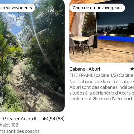
 cœur voyageurs
Coup de cœur voyageurs
 cœur voyageurs
Coup de cœur voyageurs
Cabane · Aburi
N
THE FRAME (cabine 1/2) Cabine
de « A » sur une montagne
Nos cabanes de luxe à ossature 
Aburi sont des cabanes indép
situées à la périphérie d'Accra e
seulement 25 km de l'aéroport.
logement unique a un style qui l
propre ; sur une montagne su
la ville. Il offre une vue imprenab
 sur 5, 12 commentaires
· Greater Accra Re
Note moyenne de 4,94 sur 5, 88 commentai
4,94 (88)
depuis votre lit et une vue imp
alet 102
jour sur les chaînes de montag
ts sont des coachs
et les vallées. Contempler la vill