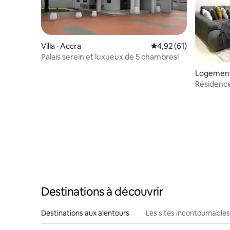
Villa · Accra
Note moyenne de 4,92
4,92 (61)
Palais serein et luxueux de 5 chambres!
Logement
Résidence 
Starlink, 
7 jours su
Destinations à découvrir
Destinations aux alentours
Les sites incontournables