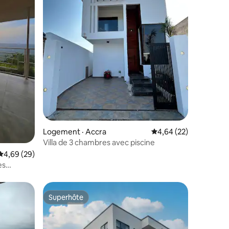
res
Logement · Accra
Note moyenne de 4,64
4,64 (22)
Villa de 3 chambres avec piscine
Note moyenne de 4,69 sur 5, 29 commentaires
4,69 (29)
es
Superhôte
Superhôte