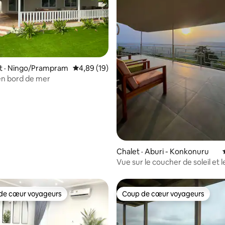
 sur 5, 40 commentaires
 · Ningo/Prampram
Note moyenne de 4,89 sur 5, 19 commentai
4,89 (19)
en bord de mer
Chalet · Aburi - Konkonuru
Vue sur le coucher de soleil et l
montagnes d'Aburi Chalet 2
de cœur voyageurs
Coup de cœur voyageurs
cœur voyageurs parmi les plus aimés
Coup de cœur voyageurs