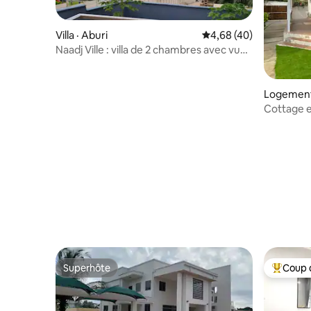
Villa · Aburi
Note moyenne de 4,68
4,68 (40)
Naadj Ville : villa de 2 chambres avec vue
spectaculaire
Logement
Cottage 
Superhôte
Coup 
Superhôte
Coup de 