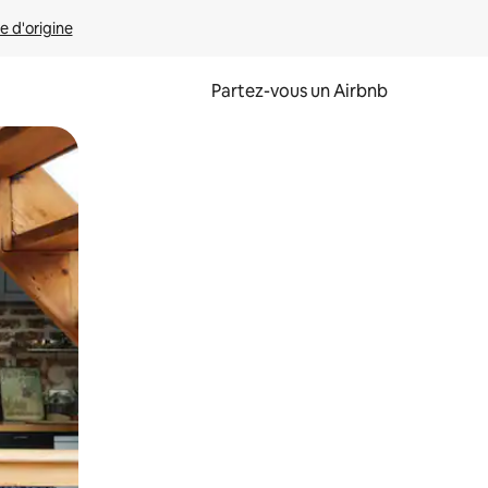
e d'origine
Partez-vous un Airbnb
et en les faisant glisser.