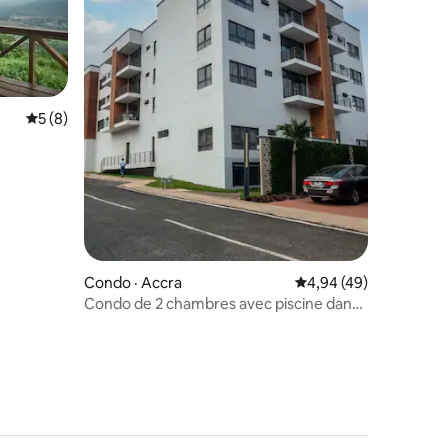
Note moyenne de 5 sur 5, 8 commentaires
5 (8)
res
Condo · Accra
Note moyenne de 4,94
4,94 (49)
Condo de 2 chambres avec piscine dans
un complexe sécurisé.