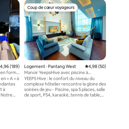
Logement
Coup de cœur voyageurs
Coup
Coup de cœur voyageurs
Coup de
Maison d
Oyarifa a
Détendez
optique
paisible 
pour les f
voyageurs
ville élé
d'une pis
dédié, d
vitesse p
entièrem
ote moyenne de 4,96 sur 5, 189 commentaires
4,96 (189)
Logement · Pantang West
Note moyenne de 4,98
4,98 (50)
chaleure
stationn
 en forme
Manoir YeepsHive avec piscine à
atmosphè
débordement, salon de jeux et gym
en « A » à
YEEPS Hive : le confort du niveau du
imprenab
endantes
complexe hôtelier rencontre la gloire des
vivez un 
t à
soirées de jeu - Piscine, spa 5 places, salle
Réservez
 Notre
de sport, PS4, karaoké, tennis de table,
escapade
ui est
table de billard, fléchettes, fauteuil de
rplombant
massage, bar privé, hamacs et balcon à
le la nuit
toit ouvert avec parasols. Découvrez un
res
renable de
havre d'élégance et de confort à Yeeps
nes vertes
Hive, où les espaces expansifs et le
e la nuit
design sophistiqué se rencontrent pour