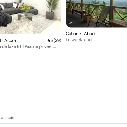
 sur 5, 61 commentaires
Cabane · Aburi
Le week-end
 · Accra
Note moyenne de 5 sur 5, 39 commentai
5 (39)
de luxe ET | Piscine privée,
électricité 24 heures sur 24,
r 7
 du coin