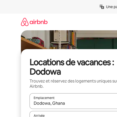
Aller
Une pa
directement
au
contenu
Locations de vacances :
Dodowa
Trouvez et réservez des logements uniques su
Airbnb.
Emplacement
Quand les résultats sont affichés, parcourez-les en 
Arrivée