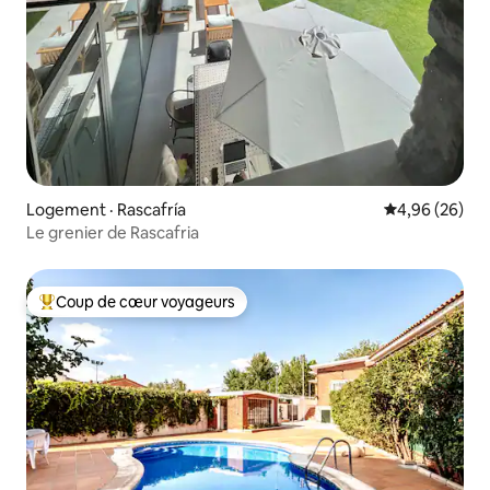
Logement · Rascafría
Note moyenne
4,96 (26)
Le grenier de Rascafria
Coup de cœur voyageurs
Coup de cœur voyageurs parmi les plus aimés