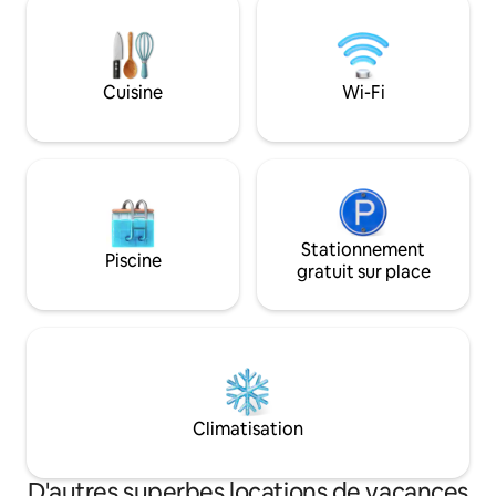
RÉUNIONS DE TRA
naturelle ✅Vues panoramiques ⭐« Tout
événements, prés
est très bien, les chambres sont
commerciales. La loi espagnole exige
grandes, les lits sont très confortables
que chaque voyage
et, le meilleur, c'est qu'il y a un cinéma
informations de p
Cuisine
Wi-Fi
maison pour regarder des films. »
de téléphone, son
⭐« Sandra était toujours attentive et
signature à son ar
vraiment gentille. » Ajoutez mon
annonce à votre liste de favoris en
cliquant❤️ dans le coin supérieur droit.
Stationnement
Piscine
gratuit sur place
Climatisation
D'autres superbes locations de vacances