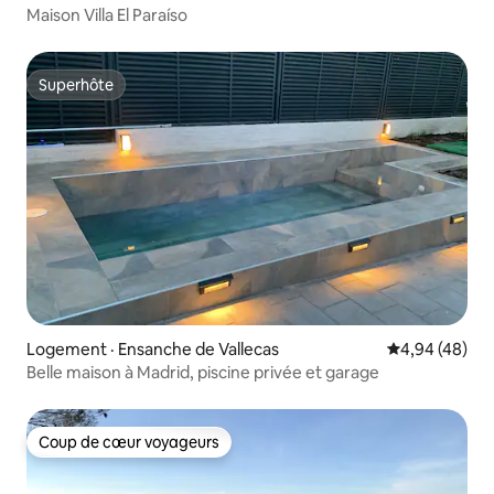
Maison Villa El Paraíso
Superhôte
Superhôte
Logement · Ensanche de Vallecas
Note moyenne
4,94 (48)
Belle maison à Madrid, piscine privée et garage
Coup de cœur voyageurs
Coup de cœur voyageurs