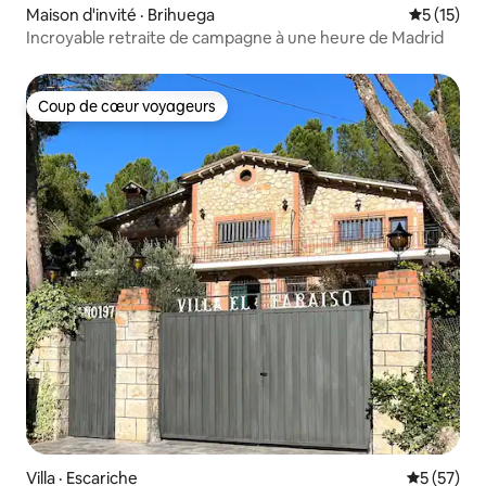
Maison d'invité · Brihuega
Note moye
5 (15)
Incroyable retraite de campagne à une heure de Madrid
Coup de cœur voyageurs
Coup de cœur voyageurs
Villa · Escariche
Note moye
5 (57)