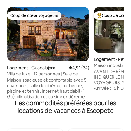
Coup de cœur voyageurs
Coup de cœur 
Coup de cœur voyageurs
Coup de cœur voy
Logement · Retiro
Maison industriell
Logement · Guadalajara
Note moyenne de 4,91 sur 5, 
4,91 (34)
AVANT DE RÉSERV
Villa de luxe | 12 personnes | Salle de
INDIQUER LE NOM
cinéma | Piscine d'eau salée | Chargeur
Maison spacieuse et confortable avec 5
VOYAGEURS, Y C
pour véhicule électrique | À 35 minutes
chambres, salle de cinéma, barbecue,
Arrivée : 15 h Départ : 12 h
de Madrid
piscine et tennis, Internet haut débit (1
LES FÊTES SONT INTERD
Go), climatisation et cuisine entièrement
PHOTO, TOURNAGE
Les commodités préférées pour les
équipée. Quartier calme, avec sécurité
PUBLICITÉS, CHA
privée et vue panoramique sur la vallée
locations de vacances à Escopete
VLOGS, etc. ENTI
de Henares. Voiture requise. Idéal pour
ENREGISTREMENTS
déconnecter. ✅Luxe accessible ✅Foyers
QUELQUE NATURE 
✅Chargeur de VE Four ✅en pierre
l'exception de ceu
Espaces ✅spacieux avec lumière