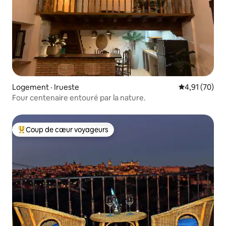
Logement · Irueste
Note moyenne
4,91 (70)
Four centenaire entouré par la nature.
Coup de cœur voyageurs
Coup de cœur voyageurs parmi les plus aimés