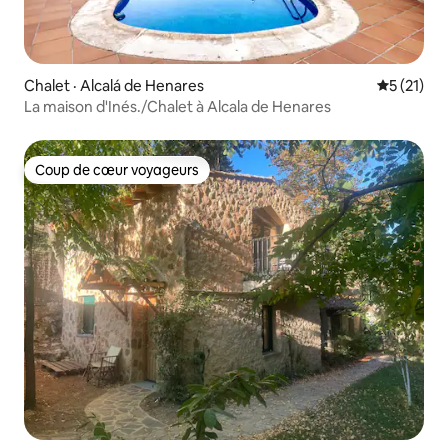
Chalet · Alcalá de Henares
Note moye
5 (21)
La maison d'Inés./Chalet à Alcala de Henares
Coup de cœur voyageurs
Coup de cœur voyageurs