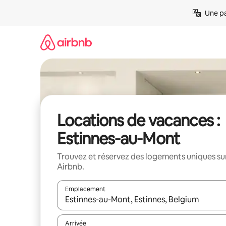
Aller
Une pa
directement
au
contenu
Locations de vacances :
Estinnes-au-Mont
Trouvez et réservez des logements uniques su
Airbnb.
Emplacement
Quand les résultats sont affichés, parcourez-les en 
Arrivée