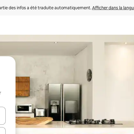
rtie des infos a été traduite automatiquement. 
Afficher dans la langu
r
utilisant les flèches vers le haut et vers le bas, ou en appuyant dessus 