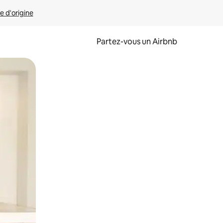
e d'origine
Partez-vous un Airbnb
et en les faisant glisser.