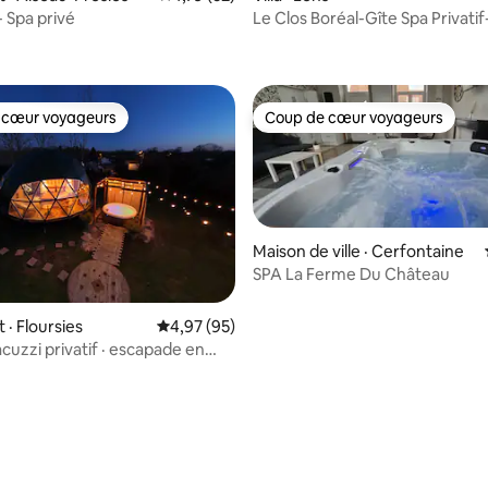
 Spa privé
Le Clos Boréal-Gîte Spa Privati
PairiDaiza
 cœur voyageurs
Coup de cœur voyageurs
 cœur voyageurs
Coup de cœur voyageurs
Maison de ville · Cerfontaine
SPA La Ferme Du Château
sur 5, 125 commentaires
· Floursies
Note moyenne de 4,97 sur 5, 95 commentai
4,97 (95)
cuzzi privatif · escapade en
x