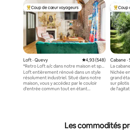
Coup de cœur voyageurs
Coup 
Coup de cœur voyageurs parmi les plus aimés
Coup de 
Loft · Quevy
Note moyenne de 4,93 
4,93 (548)
Cabane · 
*Retro Loft a/c dans notre maison et spa
La cabane
en option
Loft entièrement rénové dans un style
Nichée en
résolument industriel. Situé dans notre
grand éta
maison, vous y accédez par le couloir
sur piloti
d'entrée commun tout en étant
de l'agita
indépendant du reste de l'habitation. Le
règne aut
logement comprend une cuisine, une
paradis, s
très grande chambre avec un lit king size
Horrues...
de 1m80, un salon, une salle de bain
proche (18
privée avec douche à l'italienne et l'air
campagne 
conditionné. Accès possible à notre
châteaux d
Les commodités pré
terrasse et jardin. Le magnifique Jacuzzi
amis de la