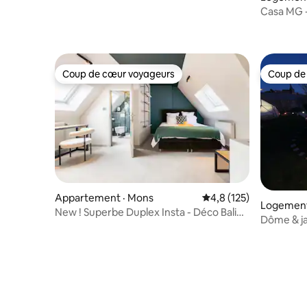
Casa MG -
Coup de cœur voyageurs
Coup de
Coup de cœur voyageurs
Coup de
Appartement · Mons
Note moyenne de 4,8 
4,8 (125)
Logement 
New ! Superbe Duplex Insta - Déco Bali
Dôme & ja
Mystique
amoureu