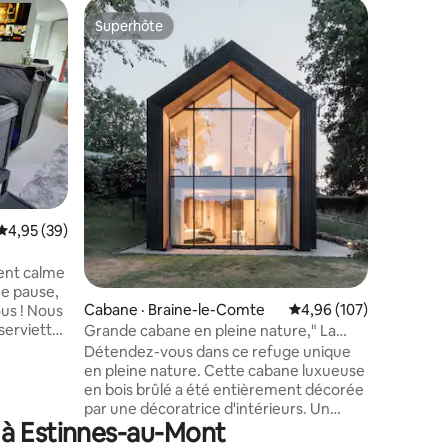
Cabane ·
Superhôte
Coup de
Superhôte
Coup de
Cabane L
à Waterl
Bienvenu
Waterloo.
wallon, p
une port
Rajasthan
monde. Sa
norvégien
balnéo… É
res
reconnexi
Note moyenne de 4,95 sur 5, 39 commentaires
4,95 (39)
livrables.
l’éclat de
attend s
ent calme
dessus du
Cabane · Braine-le-Comte
Note moyenne de 4,96 
4,96 (107)
 Nous
 serviettes
Grande cabane en pleine nature," La
 serviettes
meilleure vie"
Détendez-vous dans ce refuge unique
, thé et
en pleine nature. Cette cabane luxueuse
cm tout
en bois brûlé a été entièrement décorée
par une décoratrice d'intérieurs. Un
 planche
 à Estinnes-au-Mont
refuge pour vous retrouver entre amis
r une
ou en famille au coin du feu, au jardin