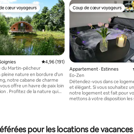
de cœur voyageurs
Coup de cœur voyageurs
cœur voyageurs parmi les plus aimés
Coup de cœur voyageurs
sur 5, 548 commentaires
Soignies
Note moyenne de 4,96 sur 5, 191 commentai
4,96 (191)
 du Martin-pêcheur
Appartement · Estinnes
 pleine nature en bordure d'un
Eo-Zen
ng, notre cabane de charme
Détendez-vous dans ce logem
s vous offre un havre de paix loin
et élégant. Si vous souhaitez une pause,
tion . Profitez de la nature qui
notre logement est fait pour vous !
our de notre petit coin de
mettons à votre disposition les
itué à quelques pas du village d'
et peignoirs pour le jacuzzi, les
 Visitez le parc Pairi Daiza tout
et les soins pour la douche. Eau
min), sillonnez notre belle
café inclus également. Lit 180
à pied ou à vélo, admirez les
confort. Climatisation réversible. Cuisine
es villages avoisinants. Et,
équipée. Possibilité d'avoir une
férées pour les locations de vacances
 nature, n'hésitez pas à scruter
apéritive ou un massage fait pa