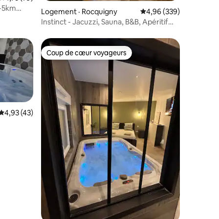
f-5km
Logement · Rocquigny
Note moyenne de 4,96 
4,96 (339)
Instinct - Jacuzzi, Sauna, B&B, Apéritif
dinatoire
Coup de cœur voyageurs
Coup de cœur voyageurs
Note moyenne de 4,93 sur 5, 43 commentaires
4,93 (43)
res