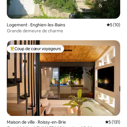
Logement · Enghien-les-Bains
Note moye
5 (10)
Grande demeure de charme
Coup de cœur voyageurs
Coup de cœur voyageurs parmi les plus aimés
Maison de ville · Roissy-en-Brie
Note moyen
5 (131)