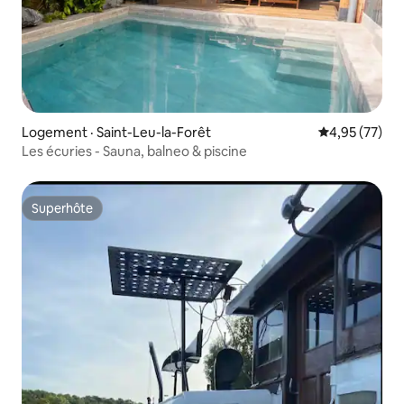
Logement · Saint-Leu-la-Forêt
Note moyenne
4,95 (77)
Les écuries - Sauna, balneo & piscine
Superhôte
Superhôte