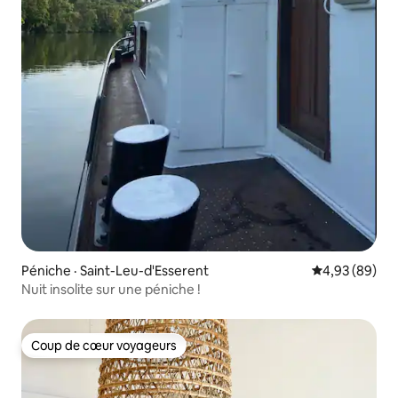
Péniche · Saint-Leu-d'Esserent
Note moyenne
4,93 (89)
Nuit insolite sur une péniche !
Coup de cœur voyageurs
Coup de cœur voyageurs