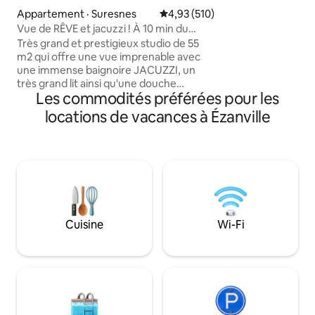
décoration romant
Appartement · Suresnes
Note moyenne de 4,93 sur 5, 5
4,93 (510)
une box gourmande ☺️. Le ling
Vue de RÊVE et jacuzzi ! À 10 min du
ainsi que du sham
centre de PARIS !
Très grand et prestigieux studio de 55
sont présents sur 
m2 qui offre une vue imprenable avec
une immense baignoire JACUZZI, un
très grand lit ainsi qu'une douche
Les commodités préférées pour les
italienne. Situé dans un quartier calme et
sûr à 10 minutes de la célèbre avenue
locations de vacances à Ézanville
des Champs-Élysées (centre de Paris).
Je propose pour 95 € un « FORFAIT
ROMANCE » optionnel pour
SURPRENDRE votre amoureux. Il est livré
avec des pétales de roses, des bougies
placées en forme de cœur sur le lit (une
pancarte Joyeux anniversaire peut être
ajoutée) et pour 175 €, il est livré avec
Cuisine
Wi-Fi
une bonne bouteille de champagne et
des fraises! 🌹🥂🍓