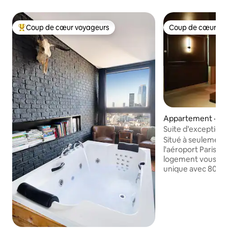
Coup de cœur voyageurs
Coup de cœur vo
Coup de cœur voyageurs parmi les plus aimés
Coup de cœur vo
Appartement · Arn
Suite d’exception 
Situé à seulement
l'aéroport Paris-C
logement vous pr
unique avec 80m2 
doté d'un spa privat
une cheminée à va
cet endroit une va
détente et de bien-ê
proposons des ser
supplémentaires