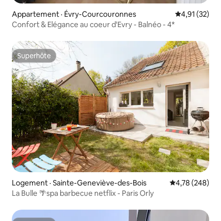
Appartement · Évry-Courcouronnes
Note moyenne
4,91 (32)
Confort & Elégance au coeur d'Evry - Balnéo - 4*
Superhôte
Superhôte
Logement · Sainte-Geneviève-des-Bois
Note moyenne 
4,78 (248)
La Bulle 🌴spa barbecue netflix - Paris Orly