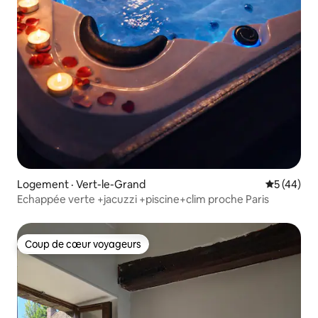
Logement · Vert-le-Grand
Note moye
5 (44)
Echappée verte +jacuzzi +piscine+clim proche Paris
Coup de cœur voyageurs
Coup de cœur voyageurs