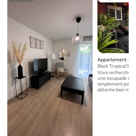
Superhôte
Coup de cœur vo
Appartement · At
Black Tropical Sui
Vous recherchez un
une escapade rom
simplement pour v
détente bien méri
Vous êtes au bon e
Tropical Suite est 
déconnecter. Conçu
immersion, elle v
univers relaxant o
invite au lâcher-pr
baignoire balnéot
sensorielle et son