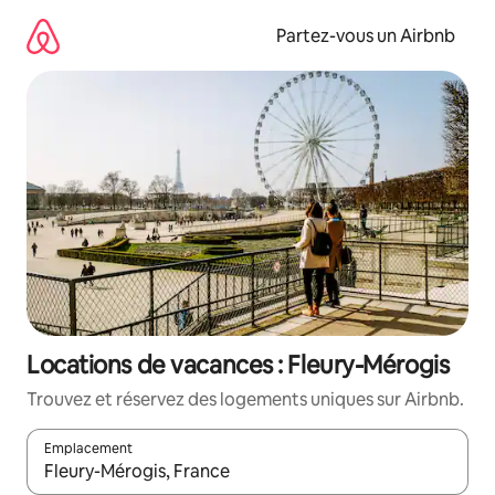
Aller
directement
Partez-vous un Airbnb
au
contenu
Locations de vacances : Fleury-Mérogis
Trouvez et réservez des logements uniques sur Airbnb.
Emplacement
Quand les résultats sont affichés, parcourez-les en utilisant les 