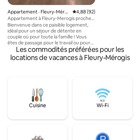
pour profiter plei
séries préférés.✨
Appartement · Fleury-Méro
Note moyenne de 4,88 sur 5, 
4,88 (92)
gis
Appartement à Fleury-Merogis proche
Paris
Bienvenue dans ce paisible logement,
idéal pour un séjour de détente en
couple où pour toute la famille ! Vous
êtes de passage pour le travail ou pour
Les commodités préférées pour les
les vacances, cet appartement proche
de toutes commodités est fait pour
locations de vacances à Fleury-Mérogis
vous! A seulement 25 km de Paris et à 8
km de l’aéroport d’Orly c’est le parfait
compromis pour profiter pleinement de
la capitale et d’un cadre reposant dans
cet appartement. À proximité de
restaurant/commerce/super marché
pour lesquels vous pourrez vous y
rendre à pied.
Cuisine
Wi-Fi