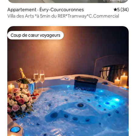
Appartement · Évry-Courcouronnes
Note moye
5 (34)
Villa des Arts *à 5min du RER*Tramway*C.Commercial
Coup de cœur voyageurs
Coup de cœur voyageurs