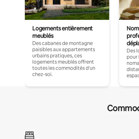
Logements entièrement
Noma
meublés
prof
dépl
Des cabanes de montagne
paisibles aux appartements
Des 
urbains pratiques, ces
pour 
logements meublés offrent
nomad
toutes les commodités d'un
dista
chez-soi.
espac
Commodit