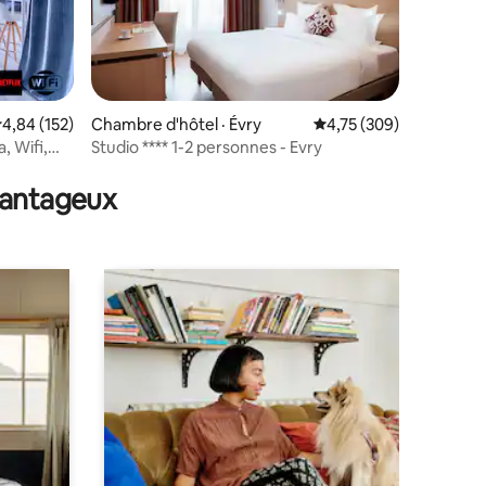
ote moyenne de 4,84 sur 5, 152 commentaires
4,84 (152)
Chambre d'hôtel · Évry
Note moyenne de 4,75 
4,75 (309)
, Wifi,
Studio **** 1-2 personnes - Evry
res
avantageux