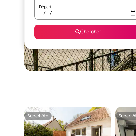
Départ
Chercher
Superhôte
Superhô
Superhôte
Superhô