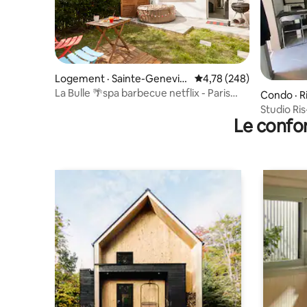
Logement · Sainte-Geneviè
Note moyenne de 4,78 
4,78 (248)
ve-des-Bois
La Bulle 🌴spa barbecue netflix - Paris
Condo · R
Orly
Studio Ri
Le confor