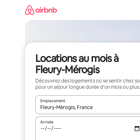
Aller
directement
au
contenu
Locations au mois à
Fleury-Mérogis
Découvrez des logements où se sentir chez so
pour un séjour longue durée d’un mois ou plus
Emplacement
Quand les résultats sont affichés, parcourez-les en 
Arrivée