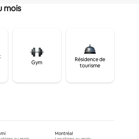
u mois
t
Résidence de
Gym
tourisme
ami
Montréal
ations au mois
Locations au mois