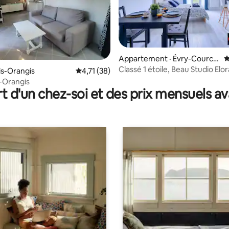
sur 5, 248 commentaires
Appartement · Évry-Courco
N
uronnes
Classé 1 étoile, Beau Studio Elora
is-Orangis
Note moyenne de 4,71 sur 5, 38 commentai
4,71 (38)
Netflix
s-Orangis
t d'un chez-soi et des prix mensuels 