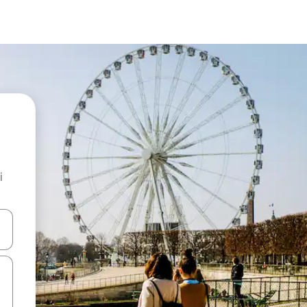
i
.
utilisant les flèches vers le haut et vers le bas, ou en appuyant dessus 