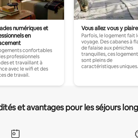
des numériques et
Vous allez vous y plaire
essionnels en
Parfois, le logement fait 
voyage. Des cabanes à fl
acement
de falaise aux péniches
logements confortables
tranquilles, ces logemen
les professionnels
sont pleins de
es et travaillant à
caractéristiques uniques
nce avec le wifi et des
es de travail.
és et avantages pour les séjours lon