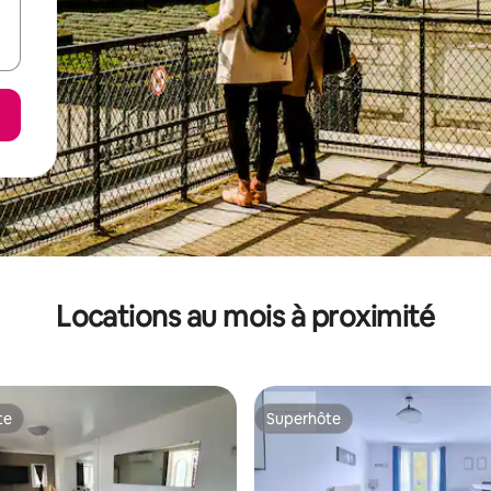
Locations au mois à proximité
te
Superhôte
te
Superhôte