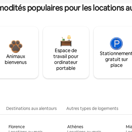
dités populaires pour les locations a
Espace de
Stationnemen
Animaux
travail pour
gratuit sur
bienvenus
ordinateur
place
portable
Destinations aux alentours
Autres types de logements
Florence
Athènes
Mi
Locations au mois
Locations au mois
Loc