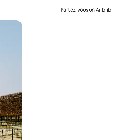
Partez-vous un Airbnb
et en les faisant glisser.