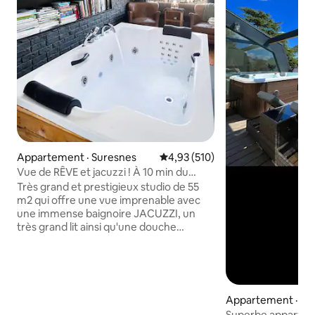
Appartement · Suresnes
Note moyenne de 4,93 sur 5, 5
4,93 (510)
Vue de RÊVE et jacuzzi ! À 10 min du
centre de PARIS !
Très grand et prestigieux studio de 55
m2 qui offre une vue imprenable avec
une immense baignoire JACUZZI, un
très grand lit ainsi qu'une douche
italienne. Situé dans un quartier calme et
sûr à 10 minutes de la célèbre avenue
des Champs-Élysées (centre de Paris).
Je propose pour 95 € un « FORFAIT
ROMANCE » optionnel pour
Appartement · Châ
SURPRENDRE votre amoureux. Il est livré
Superbe apparte