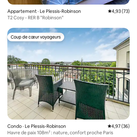
Appartement · Le Plessis-Robinson
Note moyenne
4,93 (73)
T2 Cosy - RER B "Robinson"
Coup de cœur voyageurs
Coup de cœur voyageurs
Condo · Le Plessis-Robinson
Note moyenne
4,97 (36)
Havre de paix 108m² : nature, confort proche Paris