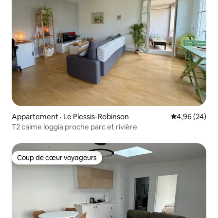
Appartement · Le Plessis-Robinson
Note moyenne
4,96 (24)
T2 calme loggia proche parc et rivière
Coup de cœur voyageurs
Coup de cœur voyageurs