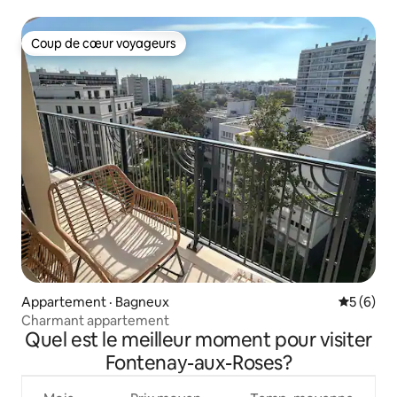
Coup de cœur voyageurs
Coup de cœur voyageurs
Appartement · Bagneux
Note moy
5 (6)
Charmant appartement
Quel est le meilleur moment pour visiter
Fontenay-aux-Roses?