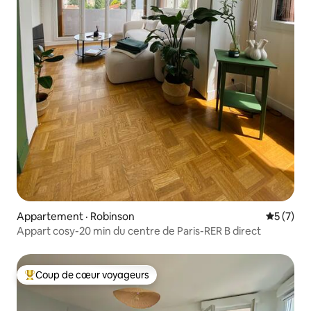
Appartement · Robinson
Note moy
5 (7)
Appart cosy-20 min du centre de Paris-RER B direct
Coup de cœur voyageurs
Coup de cœur voyageurs parmi les plus aimés