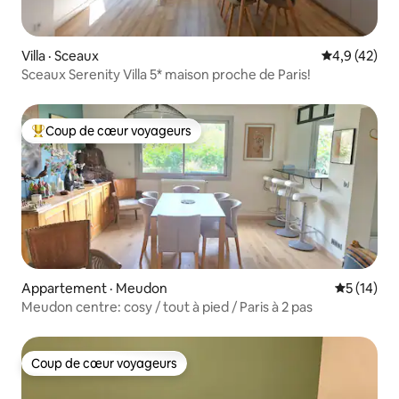
Villa · Sceaux
Note moyenn
4,9 (42)
Sceaux Serenity Villa 5* maison proche de Paris!
Coup de cœur voyageurs
Coup de cœur voyageurs parmi les plus aimés
Appartement · Meudon
Note moye
5 (14)
Meudon centre: cosy / tout à pied / Paris à 2 pas
Coup de cœur voyageurs
Coup de cœur voyageurs