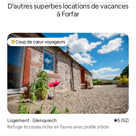
D'autres superbes locations de vacances
à Forfar
Coup de cœur voyageurs
Coup de cœur voyageurs parmi les plus aimés
Logement · Glenquiech
Note moye
5 (52)
Refuge écossais riche en faune avec poêle à bois