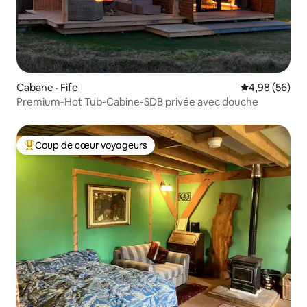
Cabane · Fife
Note moyenne
4,98 (56)
Premium-Hot Tub-Cabine-SDB privée avec douche
Coup de cœur voyageurs
Coup de cœur voyageurs parmi les plus aimés