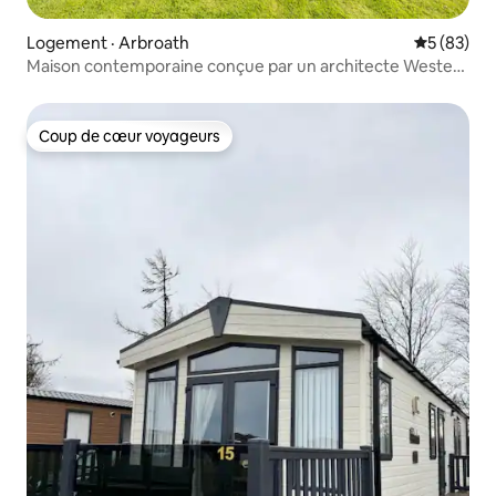
Logement · Arbroath
Note moye
5 (83)
Maison contemporaine conçue par un architecte Wester
Den
Coup de cœur voyageurs
Coup de cœur voyageurs