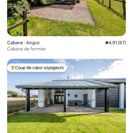
Cabane · Angus
Note moyenne
4,91 (67)
Cabane de fermier
Coup de cœur voyageurs
Coup de cœur voyageurs parmi les plus aimés