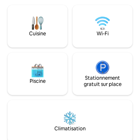
visiter dans la cam
le feu de bois et le grand lit avec des
trajet de vingt mi
oreillers en plumes et des couvertures
emmène dans les v
en laine. Les toilettes et la salle de bain
offrent certaines 
sont en bas de 4 marches, veuillez noter
destinations de r
qu'il n'y a pas de porte de séparation.
d'Écosse. Dundee est à une demi-heure
Cuisine
Wi-Fi
Séjour minimum 1 nuit.
de route au sud e
heure de route au
Stationnement
Piscine
gratuit sur place
Climatisation