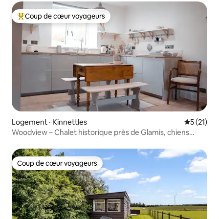
Coup de cœur voyageurs
Coup de cœur voyageurs parmi les plus aimés
Logement · Kinnettles
Note moye
5 (21)
Woodview – Chalet historique près de Glamis, chiens
acceptés
Coup de cœur voyageurs
Coup de cœur voyageurs