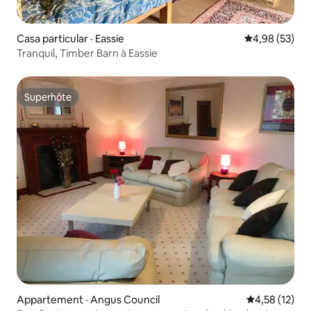
Casa particular · Eassie
Note moyenne
4,98 (53)
Tranquil, Timber Barn à Eassie
Superhôte
Superhôte
Appartement · Angus Council
Note moyenne
4,58 (12)