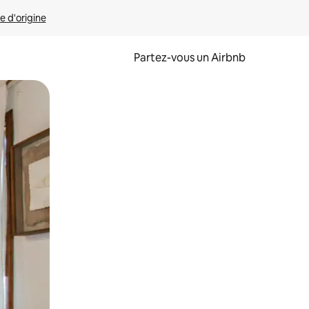
e d'origine
Partez-vous un Airbnb
et en les faisant glisser.