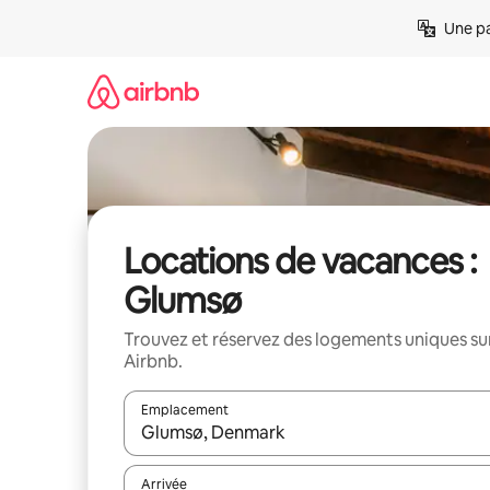
Aller
Une pa
directement
au
contenu
Locations de vacances :
Glumsø
Trouvez et réservez des logements uniques su
Airbnb.
Emplacement
Quand les résultats sont affichés, parcourez-les en 
Arrivée