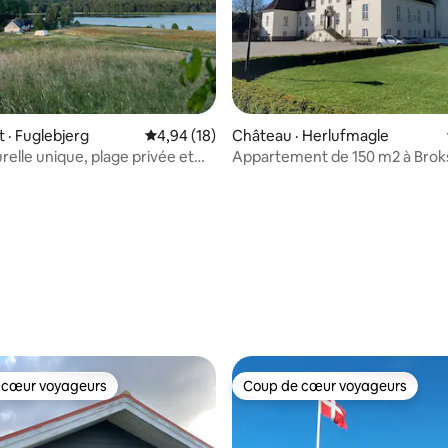
· Fuglebjerg
Note moyenne de 4,94 sur 5, 18 commentai
4,94 (18)
Château · Herlufmagle
relle unique, plage privée et
Appartement de 150 m2 à Brok
ifique
 sur 5, 69 commentaires
 cœur voyageurs
Coup de cœur voyageurs
 cœur voyageurs
Coup de cœur voyageurs