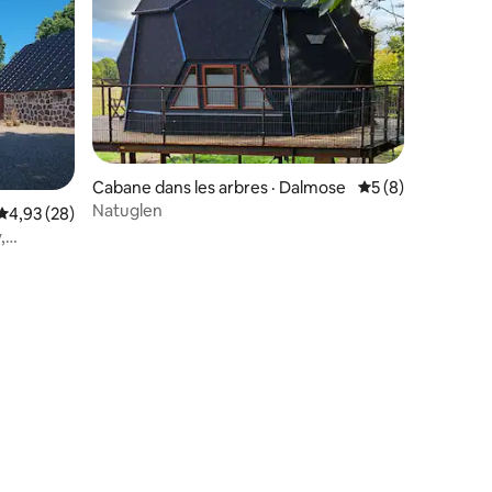
Cabane dans les arbres · Dalmose
Note moyenne de 
5 (8)
Natuglen
Note moyenne de 4,93 sur 5, 28 commentaires
4,93 (28)
,
res