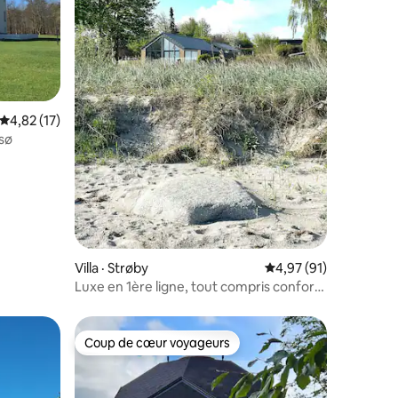
res
Note moyenne de 4,82 sur 5, 17 commentaires
4,82 (17)
sø
Villa · Strøby
Note moyenne de 4,97
4,97 (91)
Luxe en 1ère ligne, tout compris confort
supérieur +SPA/forêt
Coup de cœur voyageurs
Coup de cœur voyageurs