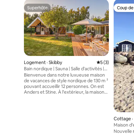
Superhôte
Coup de
Superhôte
Coup de
Logement · Skibby
Note moyenne de 
5 (3)
Bain nordique | Sauna | Salle d'activités |
Cinéma
Bienvenue dans notre luxueuse maison
de vacances de style nordique de 130 m ²
pouvant accueillir 12 personnes. On est
Anders et Stine. À l'extérieur, la maison
offre une grande terrasse avec un bain
privé en pleine nature, un sauna et une
douche extérieure. À l'intérieur, il y a un
cinéma, un billard et du tennis de table,
Cottage ·
parfaits pour se détendre et s'amuser. La
Maison d'
maison dispose de 4 chambres à coucher
plage pri
Nouvelle 
pouvant accueillir 8 personnes, ainsi que