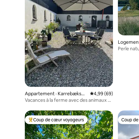
Logement 
Perle natu
vue magn
Appartement · Karrebæksmi
Note moyenne de 4,99
4,99 (69)
nde
Vacances à la ferme avec des animaux et
un four à pizza
Coup de cœur voyageurs
Coup de
Coup de cœur voyageurs parmi les plus aimés
Coup de