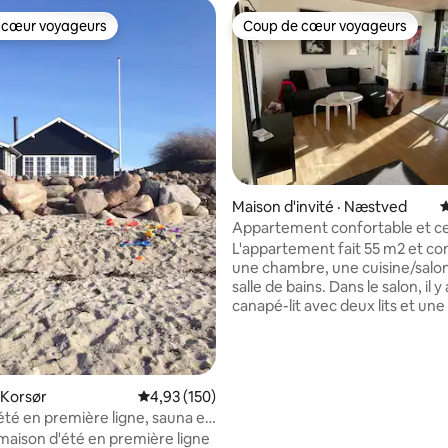
 cœur voyageurs
Coup de cœur voyageurs
 cœur voyageurs
Coup de cœur voyageurs
Maison d'invité · Næstved
N
5 sur 5, 3 commentaires
Appartement confortable et ce
avec son propre espace extérie
L'appartement fait 55 m2 et c
une chambre, une cuisine/salo
salle de bains. Dans le salon, il y
canapé-lit avec deux lits et une 
manger pour quatre personnes
cuisine est équipée d'un four, 
plaque de cuisson, d'un micro-
d'un réfrigérateur et d'un lave-v
 Korsør
Note moyenne de 4,93 sur 5, 150 commentai
4,93 (150)
La chambre est équipée d'un lit
été en première ligne, sauna et
d'un accès au jardin commun. D
vée
maison d'été en première ligne
chambre, il y a un accès à la sall