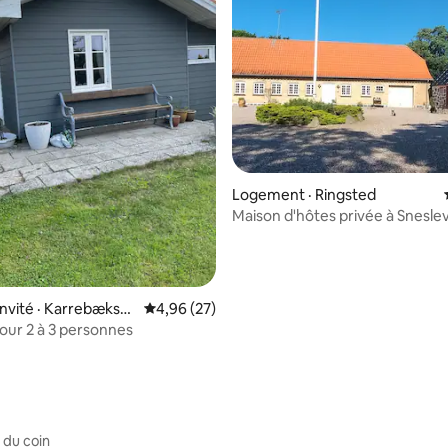
Logement · Ringsted
Maison d'hôtes privée à Sneslev
Ringsted
 sur 5, 37 commentaires
invité · Karrebæksm
Note moyenne de 4,96 sur 5, 27 commentai
4,96 (27)
ur 2 à 3 personnes
 du coin