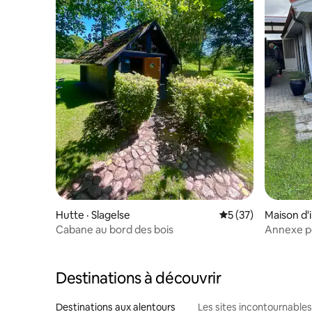
Hutte · Slagelse
Note moyenne de 5
5 (37)
Maison d'
inde
Cabane au bord des bois
Annexe po
Destinations à découvrir
Destinations aux alentours
Les sites incontournables