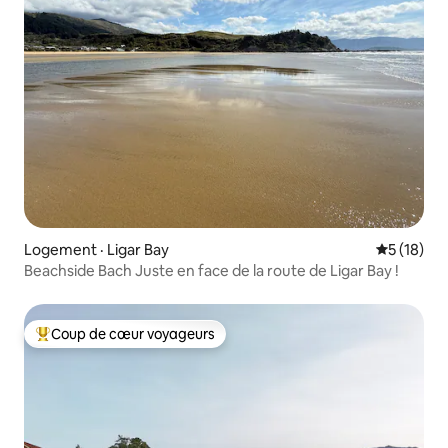
Logement · Ligar Bay
Note moye
5 (18)
Beachside Bach Juste en face de la route de Ligar Bay !
Coup de cœur voyageurs
Coup de cœur voyageurs parmi les plus aimés