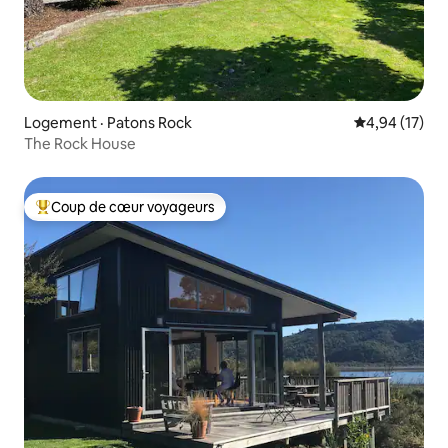
Logement · Patons Rock
Note moyenne
4,94 (17)
The Rock House
Coup de cœur voyageurs
Coup de cœur voyageurs parmi les plus aimés