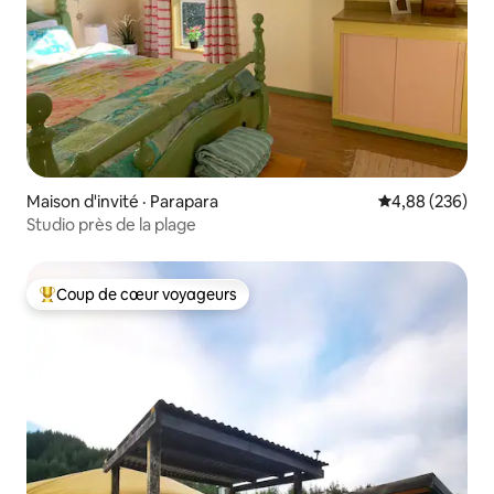
Maison d'invité · Parapara
Note moyenne 
4,88 (236)
Studio près de la plage
Coup de cœur voyageurs
Coup de cœur voyageurs parmi les plus aimés