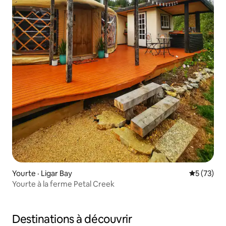
Yourte · Ligar Bay
Note moye
5 (73)
Yourte à la ferme Petal Creek
Destinations à découvrir