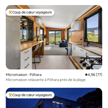
Coup de cœur voyageurs
Coup de cœur voyageurs parmi les plus aimés
Micromaison · Pōhara
Note moyenne
4,96 (77)
Micromaison relaxante à Pōhara près de la plage
Coup de cœur voyageurs
Coup de cœur voyageurs parmi les plus aimés