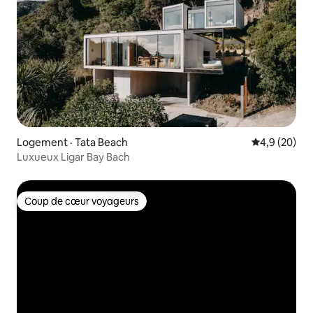
Logement · Tata Beach
Note moyenn
4,9 (20)
Luxueux Ligar Bay Bach
Coup de cœur voyageurs
Coup de cœur voyageurs