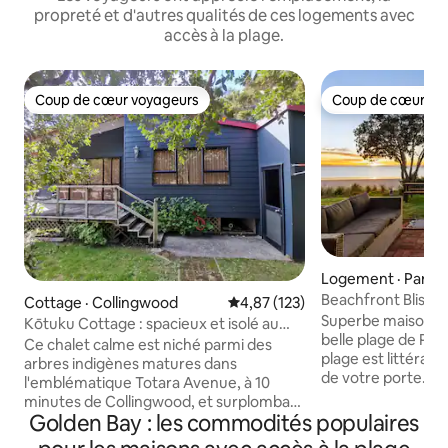
propreté et d'autres qualités de ces logements avec
accès à la plage.
Coup de cœur voyageurs
Coup de cœur vo
Coup de cœur voyageurs
Coup de cœur vo
Logement · Parap
Beachfront Bliss -
Cottage · Collingwood
Note moyenne de 4,87 sur 5, 1
4,87 (123)
cœur en bord de 
Superbe maison en
Kōtuku Cottage : spacieux et isolé au
belle plage de Par
bord de l'eau
Ce chalet calme est niché parmi des
plage est littéral
arbres indigènes matures dans
de votre porte. La
l'emblématique Totara Avenue, à 10
le bruit des vagues
minutes de Collingwood, et surplombant
avec un magnifique
Golden Bay : les commodités populaires
un estuaire à marée et des collines
l'océan. Profitez de votre sanctuaire
couvertes de brousse, avec la plage