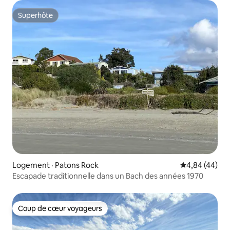
Superhôte
Superhôte
Logement · Patons Rock
Note moyenne
4,84 (44)
Escapade traditionnelle dans un Bach des années 1970
Coup de cœur voyageurs
Coup de cœur voyageurs