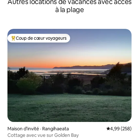
Autres locations de vacances avec accès
pêche et jouets!
à la plage
Coup de cœur voyageurs
Coup de cœur voyageurs parmi les plus aimés
Maison d'invité · Rangihaeata
Note moyenne 
4,99 (258)
Cottage avec vue sur Golden Bay