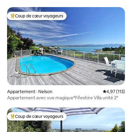
mer
Coup de cœur voyageurs
Coup de cœur voyageurs parmi les plus aimés
Appartement · Nelson
Note moyenne 
4,97 (113)
Appartement avec vue magique*Fifeshire Villa unité 2*
Coup de cœur voyageurs
Coup de cœur voyageurs parmi les plus aimés