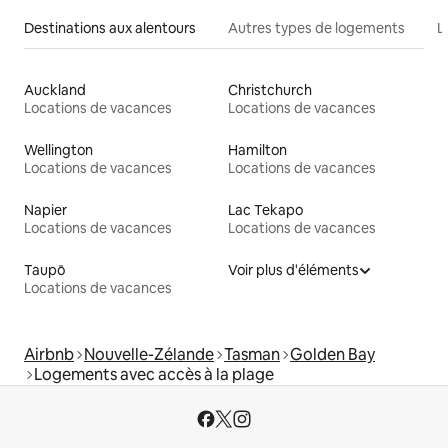
Destinations aux alentours
Autres types de logements
L
Auckland
Christchurch
Locations de vacances
Locations de vacances
Wellington
Hamilton
Locations de vacances
Locations de vacances
Napier
Lac Tekapo
Locations de vacances
Locations de vacances
Taupō
Voir plus d'éléments
Locations de vacances
Airbnb
Nouvelle-Zélande
Tasman
Golden Bay
Logements avec accès à la plage