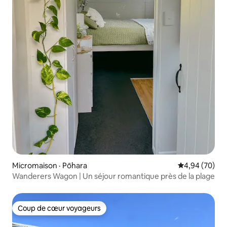
Micromaison · Pōhara
Note moyenne
4,94 (70)
Wanderers Wagon | Un séjour romantique près de la plage
Coup de cœur voyageurs
Coup de cœur voyageurs