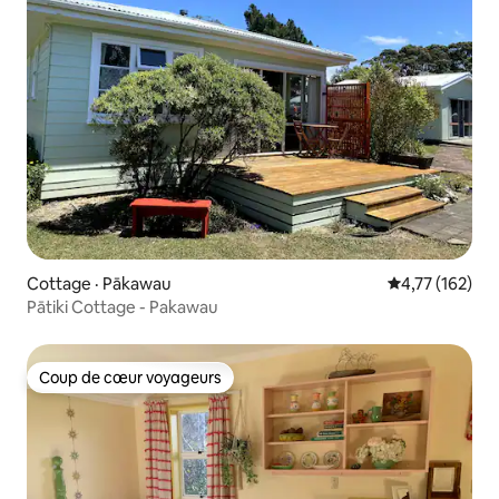
Cottage · Pākawau
Note moyenne 
4,77 (162)
Pātiki Cottage - Pakawau
Coup de cœur voyageurs
Coup de cœur voyageurs