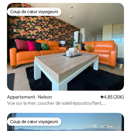
Coup de cœur voyageurs
Coup de cœur voyageurs
Appartement · Nelson
Note moyenne 
4,85 (206)
Vue sur la mer, coucher de soleil époustouflant,
appartement confortable
Coup de cœur voyageurs
Coup de cœur voyageurs