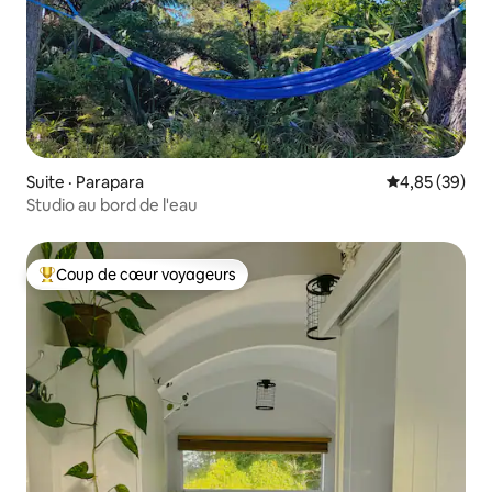
Suite · Parapara
Note moyenne
4,85 (39)
Studio au bord de l'eau
Coup de cœur voyageurs
Coup de cœur voyageurs parmi les plus aimés