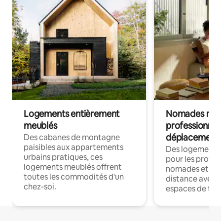
Logements entièrement
Nomades num
meublés
professionnel
déplacement
Des cabanes de montagne
paisibles aux appartements
Des logements
urbains pratiques, ces
pour les profes
logements meublés offrent
nomades et trav
toutes les commodités d'un
distance avec le
chez-soi.
espaces de trav