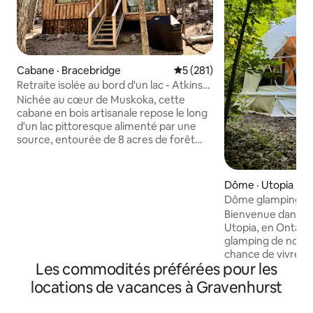
Cabane · Bracebridge
Note moyenne de 5 sur 5, 2
5 (281)
Retraite isolée au bord d'un lac - Atkins
Hideaway
Nichée au cœur de Muskoka, cette
cabane en bois artisanale repose le long
d'un lac pittoresque alimenté par une
source, entourée de 8 acres de forêt
privée. À seulement 10 minutes de
Bracebridge, profitez de la vie sereine au
bord du lac et de la beauté naturelle tout
Dôme · Utopia
en restant à proximité des commodités
Dôme glamping dé
de la ville, des magasins locaux et des
les bois
Bienvenue dans no
restaurants. Profitez de la détente sur le
Utopia, en Ontari
quai privé, du confort douillet de la
glamping de notre 
cabane et des feux extérieurs. Un
chance de vivre u
laissez-passer d'un jour pour le parc
Les commodités préférées pour les
entourée par les p
provincial est inclus (* dépôt de garantie
la nature. Les commodités
locations de vacances à Gravenhurst
requis) pour plus d'aventure. Venez vous
comprennent les e
détendre, recharger vos batteries et
et quelques avanta
vous retrouver.