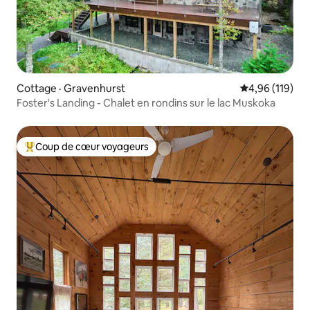
Cottage · Gravenhurst
Note moyenne 
4,96 (119)
Foster's Landing - Chalet en rondins sur le lac Muskoka
Coup de cœur voyageurs
Coup de cœur voyageurs parmi les plus aimés