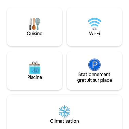
king size, barbecue
incinération intéri
douche extérieure
bouilloire, ustensil
proximité se trouv
Lavender Farms, D
Cuisine
Wi-Fi
Tiffin Conservati
et des terrains de
est à 30 minutes.
Stationnement
Piscine
gratuit sur place
Climatisation