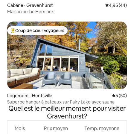
Cabane · Gravenhurst
Note moyenne
4,95 (44)
Maison au lac Hemlock
Coup de cœur voyageurs
Coup de cœur voyageurs parmi les plus aimés
Logement · Huntsville
Note moye
5 (50)
Superbe hangar à bateaux sur Fairy Lake avec sauna
Quel est le meilleur moment pour visiter
Gravenhurst?
Mois
Prix moyen
Temp. moyenne