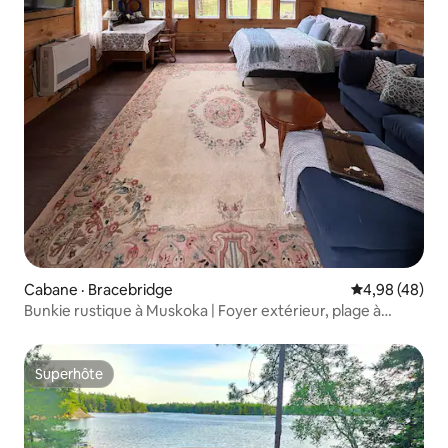
Cabane · Bracebridge
Note moyenne
4,98 (48)
Bunkie rustique à Muskoka | Foyer extérieur, plage à
proximité
Superhôte
Superhôte