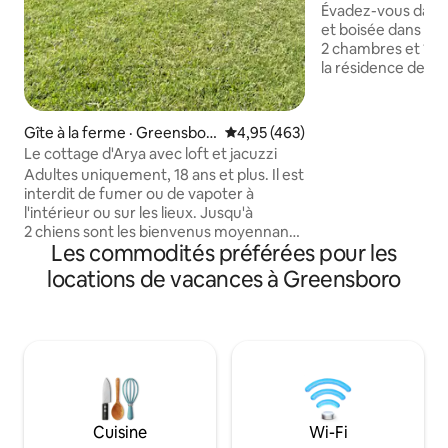
Évadez-vous dans u
et boisée dans ce
2 chambres et 1 sa
la résidence des 
Caroline du Nord. 
d'une entrée privé
couvert avec balan
Gîte à la ferme · Greensbor
Note moyenne de 4,95 sur 5, 4
4,95 (463)
travail ou les loisi
o
Le cottage d'Arya avec loft et jacuzzi
d'une connexion I
Adultes uniquement, 18 ans et plus. Il est
télévision connec
interdit de fumer ou de vapoter à
bien aménagée, de
l'intérieur ou sur les lieux. Jusqu'à
personnalisées p
2 chiens sont les bienvenus moyennant
rustique moderne 
Les commodités préférées pour les
des frais supplémentaires. Chalet
avec une cheminée
paisible, situé au centre d'une ferme
locations de vacances à Greensboro
relaxantes. Ce ref
équestre active avec des emplacements
l'espace, du confor
pour VR également. De votre chambre
un quartier réside
loft, vous surplomberez de magnifiques
pâturages vallonnés avec des chevaux
et des chèvres. Découvrez nos
magnifiques chevaux à l'entraînement
ou promenez-vous sur nos sentiers
pédestres ou à travers les bois sur les
Cuisine
Wi-Fi
41 acres, lisez un livre, asseyez-vous