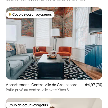
Coup de cœur voyageurs
Coup de cœur voyageurs parmi les plus aimés
Appartement · Centre-ville de Greensboro
Note moyenne
4,97 (76)
Patio privé au centre-ville avec Xbox S
Coup de cœur voyageurs
Coup de cœur voyageurs