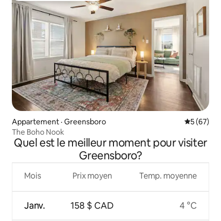
Appartement · Greensboro
Note moye
5 (67)
The Boho Nook
Quel est le meilleur moment pour visiter
Greensboro?
Mois
Prix moyen
Temp. moyenne
Janv.
158 $ CAD
4 °C