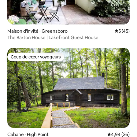
Maison d'invité · Greensboro
Note moye
5 (45)
The Barton House | Lakefront Guest House
Coup de cœur voyageurs
Coup de cœur voyageurs
Cabane · High Point
Note moyenne
4,94 (36)