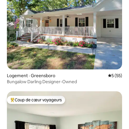
Logement · Greensboro
Note moye
5 (55)
Bungalow Darling Designer-Owned
Coup de cœur voyageurs
Coup de cœur voyageurs parmi les plus aimés