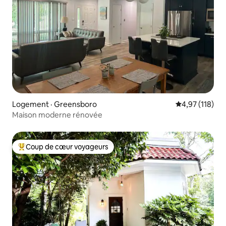
Logement · Greensboro
Note moyenne 
4,97 (118)
Maison moderne rénovée
Coup de cœur voyageurs
Coup de cœur voyageurs parmi les plus aimés