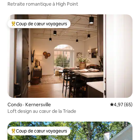
Retraite romantique à High Point
Coup de cœur voyageurs
Coup de cœur voyageurs parmi les plus aimés
Condo · Kernersville
Note moyenne
4,97 (65)
Loft design au cœur de la Triade
Coup de cœur voyageurs
Coup de cœur voyageurs parmi les plus aimés