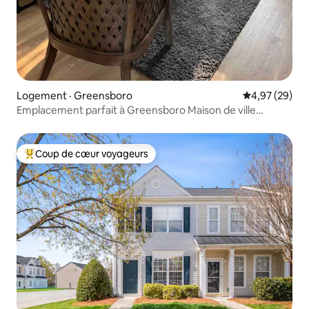
Logement · Greensboro
Note moyenne
4,97 (29)
Emplacement parfait à Greensboro Maison de ville
entière
Coup de cœur voyageurs
Coup de cœur voyageurs parmi les plus aimés