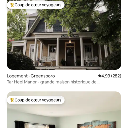
Coup de cœur voyageurs
Coup de cœur voyageurs parmi les plus aimés
Logement · Greensboro
Note moyenne 
4,99 (282)
Tar Heel Manor - grande maison historique de
Greensboro
Coup de cœur voyageurs
Coup de cœur voyageurs parmi les plus aimés