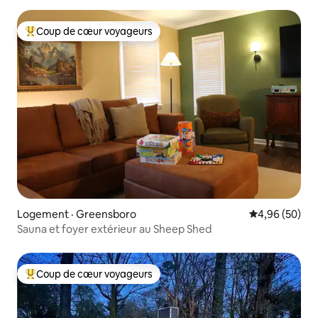
Coup de cœur voyageurs
Coup de cœur voyageurs parmi les plus aimés
Logement · Greensboro
Note moyenne
4,96 (50)
Sauna et foyer extérieur au Sheep Shed
Coup de cœur voyageurs
Coup de cœur voyageurs parmi les plus aimés