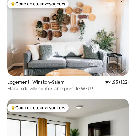
Coup de cœur voyageurs
Coup de cœur voyageurs parmi les plus aimés
Logement · Winston-Salem
Note moyenne 
4,95 (122)
Maison de ville confortable près de WFU !
Coup de cœur voyageurs
Coup de cœur voyageurs parmi les plus aimés