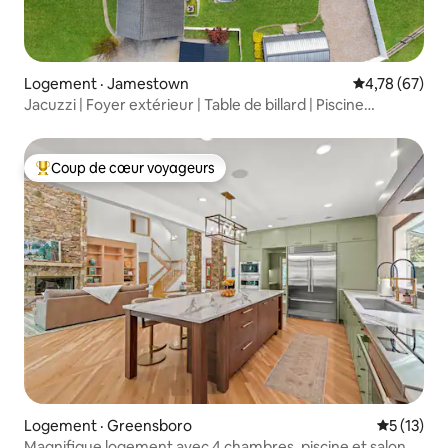
Logement · Jamestown
Note moyenne
4,78 (67)
Jacuzzi | Foyer extérieur | Table de billard | Piscine
chauffée
Coup de cœur voyageurs
Coup de cœur voyageurs parmi les plus aimés
Logement · Greensboro
Note moye
5 (13)
Magnifique logement avec 4 chambres, piscine et salon