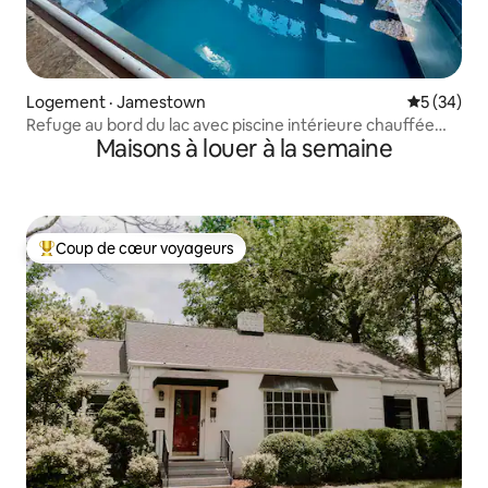
Logement · Jamestown
Note moye
5 (34)
Refuge au bord du lac avec piscine intérieure chauffée
Maisons à louer à la semaine
privée
Coup de cœur voyageurs
Coup de cœur voyageurs parmi les plus aimés