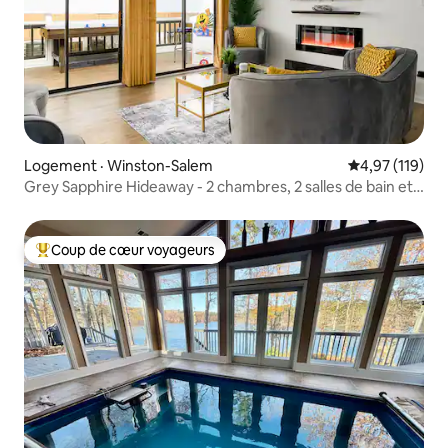
Logement · Winston-Salem
Note moyenne 
4,97 (119)
Grey Sapphire Hideaway - 2 chambres, 2 salles de bain et
arcade
Coup de cœur voyageurs
Coup de cœur voyageurs parmi les plus aimés