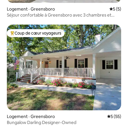
Logement · Greensboro
Note moy
5 (5)
Séjour confortable à Greensboro avec 3 chambres et
stationnement
Coup de cœur voyageurs
Coup de cœur voyageurs parmi les plus aimés
Logement · Greensboro
Note moye
5 (55)
Bungalow Darling Designer-Owned