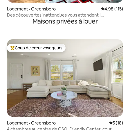
Logement · Greensboro
Note moyenne 
4,98 (115)
Des découvertes inattendues vous attendent !
Maisons privées à louer
Sérendipité
Coup de cœur voyageurs
Coup de cœur voyageurs parmi les plus aimés
Logement · Greensboro
Note moye
5 (18)
4 chambres au centre de GSO, Friendly Center, cour