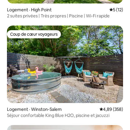
Logement · High Point
Note moye
5 (12)
2 suites privées | Très propres | Piscine | Wi-Fi rapide
Coup de cœur voyageurs
Coup de cœur voyageurs
Logement · Winston-Salem
Note moyenne 
4,89 (358)
Séjour confortable King Blue H2O, piscine et jacuzzi