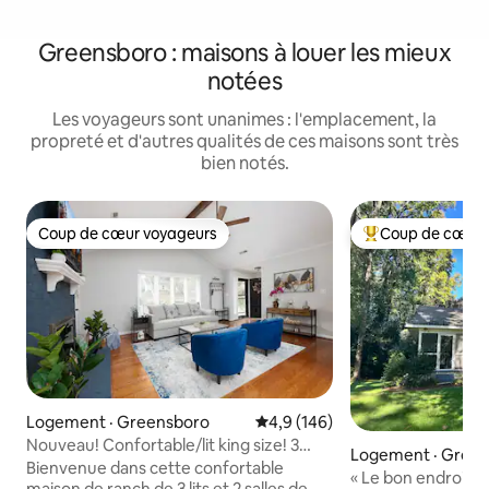
Greensboro : maisons à louer les mieux
notées
Les voyageurs sont unanimes : l'emplacement, la
propreté et d'autres qualités de ces maisons sont très
bien notés.
Coup de cœur voyageurs
Coup de cœur 
Coup de cœur voyageurs
Coup de cœur voy
Logement · Greensboro
Note moyenne de 4,9 sur 5, 1
4,9 (146)
Nouveau! Confortable/lit king size! 3
Logement · Gree
chambres/2 salles de bain. Cour privée
Bienvenue dans cette confortable
« Le bon endroit 
boisée
maison de ranch de 3 lits et 2 salles de