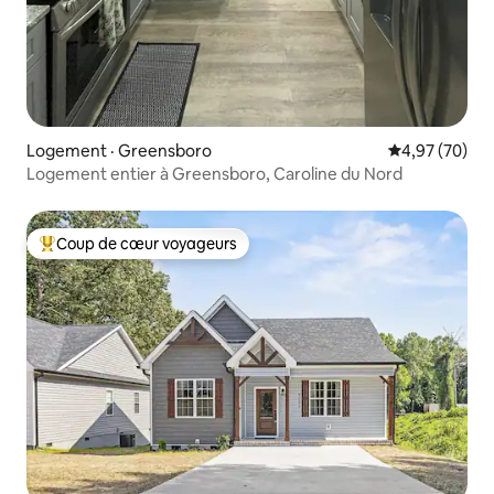
Logement · Greensboro
Note moyenne
4,97 (70)
Logement entier à Greensboro, Caroline du Nord
Coup de cœur voyageurs
Coup de cœur voyageurs parmi les plus aimés