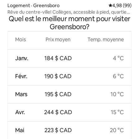
Logement · Greensboro
Note moyenne
4,98 (99)
Rêve du centre-ville! Collèges, accessible à pied, quartier
Quel est le meilleur moment pour visiter
du Coliseum
Greensboro?
Mois
Prix moyen
Temp. moyenne
Janv.
184 $ CAD
4 °C
Févr.
190 $ CAD
6 °C
Mars
195 $ CAD
10 °C
Avr.
244 $ CAD
15 °C
Mai
223 $ CAD
20 °C