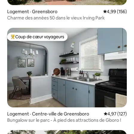
Logement · Greensboro
Note moyenne 
4,99 (156)
Charme des années 50 dans le vieux Irving Park
Coup de cœur voyageurs
Coup de cœur voyageurs parmi les plus aimés
Logement · Centre-ville de Greensboro
Note moyenne 
4,97 (127)
Bungalow sur le parc - À pied des attractions de Gboro !