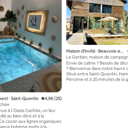
 sur 5, 80 commentaires
Maison d'invité · Beauvois-en-
Vermandois
Le Gerbier, maison de campag
Envie de calme ? Besoin de dé
? Bienvenue dans notre havre d
Situé entre Saint-Quentin, Ham
Péronne et à 20 minutes de la 
Haute Picardie ; ce logement a
saura vous combler. Il dispose d'une
cuisine aménagée et équipée, d
nt · Saint-Quentin
Note moyenne de 4,96 sur 5, 25 commentai
4,96 (25)
d'une salle d'eau avec douche 
achée
de deux chambres indépendantes
nue à L’Oasis Cachée, un lieu
petite terrasse vous permettra
ié au bien-être et à la
d'apprécier pleinement le calme
Ce cocon aux lignes organiques
campagne, à 10 minutes de la vil
iance bohème invite à la