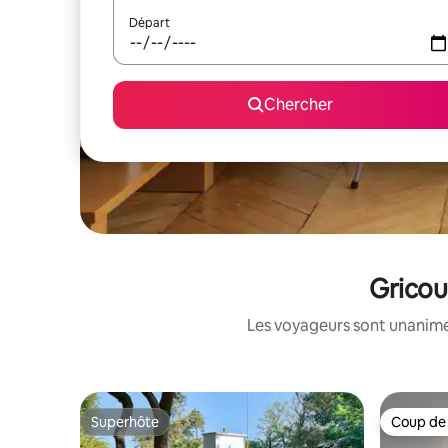
Départ
Chercher
Gricou
Les voyageurs sont unanimes
Superhôte
Coup de
Superhôte
Coup de