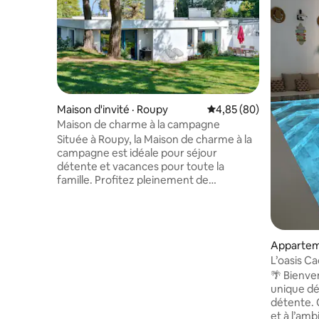
Maison d'invité · Roupy
Note moyenne de 4,85
4,85 (80)
Maison de charme à la campagne
Située à Roupy, la Maison de charme à la
campagne est idéale pour séjour
détente et vacances pour toute la
famille. Profitez pleinement de
nombreux avantages : Située à 10 km de
la gare de St-Quentin, cette maison
comprend 2 chambres, une cuisine avec
un réfrigérateur et un four, une terrasse
Apparteme
avec vue sur le grand jardin, un parking
L’oasis C
privé gratuit, une télévision à écran plat,
une connexion Wi-Fi gratuite, un coin
🌴 Bienve
salon, une cheminée, 2 salles de bains
unique déd
pourvues d'une douche et bien plus
détente. 
encore.
et à l’amb