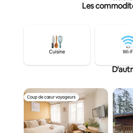
Les commodités
déconnexion tota
piscine p
jacuzzi, e
logement 
d’une cafe
peignoirs
une smart 
piscine a
Ne
Cuisine
Wi-F
D'autr
Coup de cœur voyageurs
Coup de cœur voyageurs