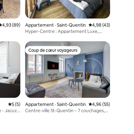
res
Note moyenne de 4,93 sur 5, 89 commentaires
4,93 (89)
Appartement · Saint-Quentin
Note moyenne de 4,98
4,98 (43)
Hyper-Centre : Appartement Luxe,
Design & Sauna
Coup de cœur voyageurs
Coup de cœur voyageurs
Note moyenne de 5 sur 5, 5 commentaires
5 (5)
Appartement · Saint-Quentin
Note moyenne de 4,96
4,96 (55)
 - Jacuzzi
Centre-ville St-Quentin – 7 couchages,
res
ville, gare