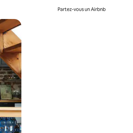
Partez-vous un Airbnb
et en les faisant glisser.