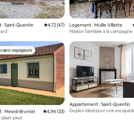
 sur 5, 33 commentaires
· Saint-Quentin
Note moyenne de 4,72 sur 5, 47 commentai
4,72 (47)
Logement · Muille-Villette
card
Maison familiale à la campagne
 cœur voyageurs
 cœur voyageurs
Appartement · Saint-Quentin
Duplex idéal pour une escapade
· Mesnil-Bruntel
Note moyenne de 4,94 sur 5, 33 commentai
4,94 (33)
& Sauna
 plain-pied