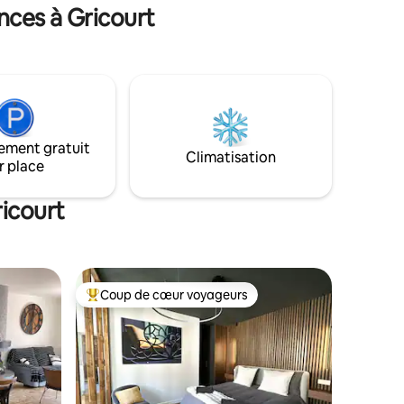
personnes
nces à Gricourt
ement gratuit
Climatisation
r place
ricourt
Coup de cœur voyageurs
Coup de cœur voyageurs parmi les plus aimés