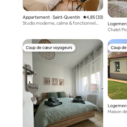
Appartement · Saint-Quentin
Note moyenne de 4,85
4,85 (33)
Studio moderne, calme & fonctionnel
Logement 
Centre. Ambre
Chalet Pi
Coup de cœur voyageurs
Coup de
Coup de cœur voyageurs
Coup de
Logement 
Maison de