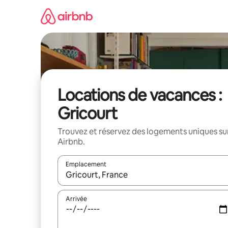
Aller
directement
au
contenu
Locations de vacances :
Gricourt
Trouvez et réservez des logements uniques su
Airbnb.
Emplacement
Quand les résultats sont affichés, parcourez-les en 
Arrivée