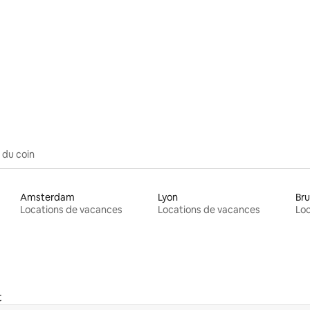
 sur 5, 47 commentaires
 du coin
Amsterdam
Lyon
Bru
Locations de vacances
Locations de vacances
Loc
t