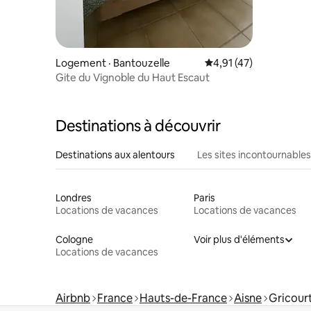
Logement · Bantouzelle
Note moyenne de 4,91
4,91 (47)
Gite du Vignoble du Haut Escaut
Destinations à découvrir
Destinations aux alentours
Les sites incontournables
Londres
Paris
Locations de vacances
Locations de vacances
Cologne
Voir plus d'éléments
Locations de vacances
Airbnb
France
Hauts-de-France
Aisne
Gricour