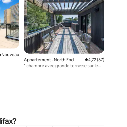
Nouvel hébergement
Nouveau
Appartement · North End
Note moyenne de 4,7
4,72 (57)
res
1 chambre avec grande terrasse sur le
vue!
toit dans le quartier animé de North End
ifax?