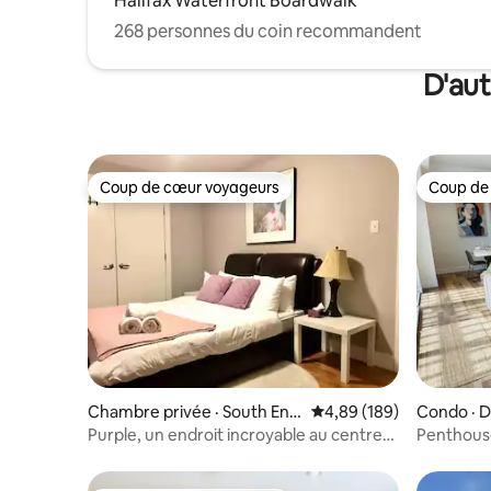
Halifax Waterfront Boardwalk
268 personnes du coin recommandent
D'aut
Coup de cœur voyageurs
Coup de
Coup de cœur voyageurs
Coup de
Chambre privée · South End
Note moyenne de 4,89 
4,89 (189)
Condo · 
Halifax
Purple, un endroit incroyable au centre-
Penthouse
ville
parking et