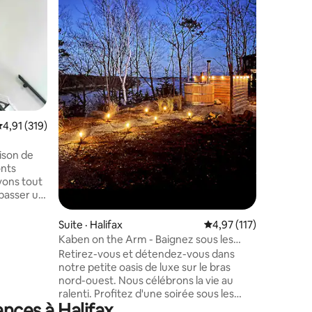
stationne
L'emplac
d'Halifax
commodit
tromper e
« Penthou
d'Halifax. Logement spacieux, lumineu
moderne 
Stationne
complet à 
res
VEUILLEZ
ote moyenne de 4,91 sur 5, 319 commentaires
4,91 (319)
PAS ADA
GRANDS 
Stationne
ison de
pour deu
onts
véhicule
vons tout
stationn
passer un
autres do
 King Size
dans la r
Fi, une
Suite · Halifax
Note moyenne de 4,97
4,97 (117)
proximité
e cuisine
Kaben on the Arm - Baignez sous les
ivée avec
étoiles
Retirez-vous et détendez-vous dans
gement
notre petite oasis de luxe sur le bras
cependant,
nord-ouest. Nous célébrons la vie au
 et aucune
ralenti. Profitez d'une soirée sous les
ts. J'y
nces à Halifax
étoiles dans le jacuzzi chauffé au bois.