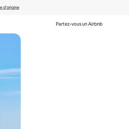
e d'origine
Partez-vous un Airbnb
et en les faisant glisser.