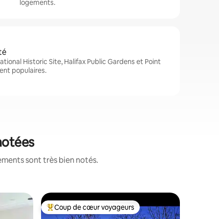
logements.
té
National Historic Site, Halifax Public Gardens et Point
ent populaires.
 notées
ements sont très bien notés.
Appartem
Coup de cœur voyageurs
Coup
Coup de cœur voyageurs parmi les plus aimés
Coup de
alifax
Penthous