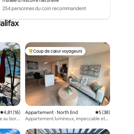
musée d'histoire naturelle
254 personnes du coin recommandent
alifax
Coup de cœur voyageurs
Coup de cœur voyageurs parmi les plus aimés
res
Note moyenne de 4,81 sur 5, 16 commentaires
4,81 (16)
Appartement · North End
Note moyenne de 5
5 (38)
e au bord
Appartement lumineux, impeccable et
moderne avec 1 chambre dans le North
End d'Halifax