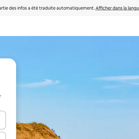
rtie des infos a été traduite automatiquement. 
Afficher dans la langu
r
utilisant les flèches vers le haut et vers le bas, ou en appuyant dessus 