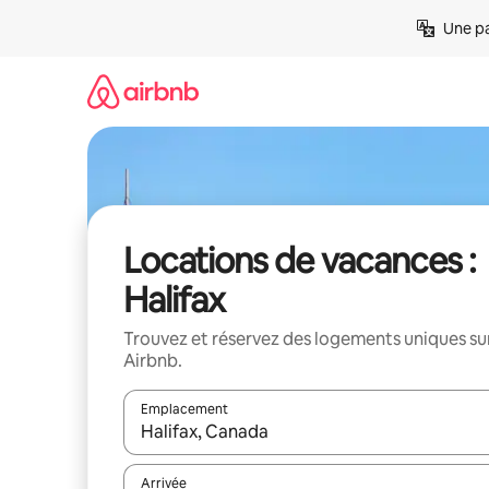
Aller
Une pa
directement
au
contenu
Locations de vacances :
Halifax
Trouvez et réservez des logements uniques su
Airbnb.
Emplacement
Quand les résultats sont affichés, parcourez-les en 
Arrivée