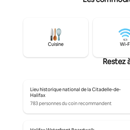
touristiques, des vues sur l'océan et des
chaque in
endroits locaux pour manger.
beauté et
ville rem
Cuisine
Wi-F
Restez à
Lieu historique national de la Citadelle-de-
Halifax
783 personnes du coin recommandent