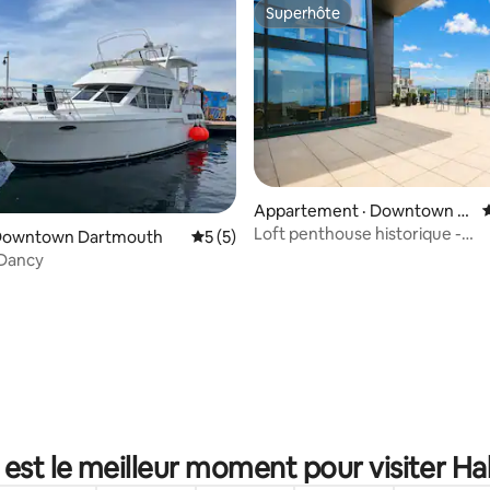
Superhôte
Superhôte
Appartement · Downtown H
alifax
Loft penthouse historique -
 Downtown Dartmouth
Note moyenne de 5 sur 5, 5 commentai
5 (5)
1 chambre/1 salle de bain avec 
 Dancy
sur 5, 100 commentaires
 est le meilleur moment pour visiter Hal