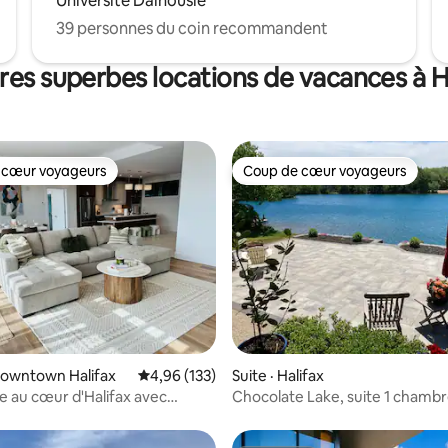
Université Dalhousie
39 personnes du coin recommandent
res superbes locations de vacances à H
 cœur voyageurs
Coup de cœur voyageurs
 cœur voyageurs
Coup de cœur voyageurs
sur 5, 189 commentaires
Downtown Halifax
Note moyenne de 4,96 sur 5, 133 commentai
4,96 (133)
Suite · Halifax
 au cœur d'Halifax avec
Chocolate Lake, suite 1 chambr
 vue !
du lac, centre-ville