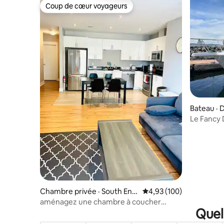
Coup de cœur voyageurs
Coup de cœur voyageurs
Bateau ·
Le Fancy
Chambre privée · South End
Note moyenne de 4,93 
4,93 (100)
Halifax
aménagez une chambre à coucher
Quel
géniale au centre-ville