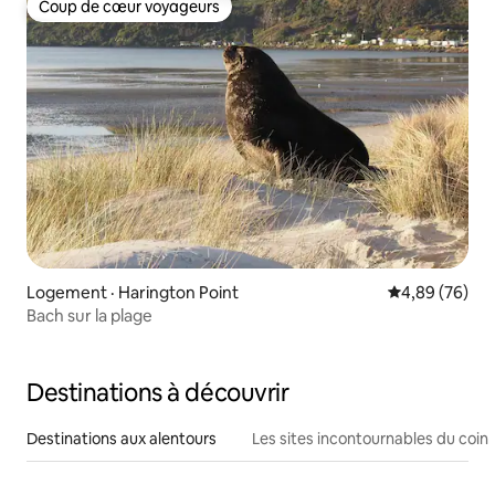
Coup de cœur voyageurs
Coup de cœur voyageurs
Logement · Harington Point
Note moyenne
4,89 (76)
Bach sur la plage
Destinations à découvrir
Destinations aux alentours
Les sites incontournables du coin