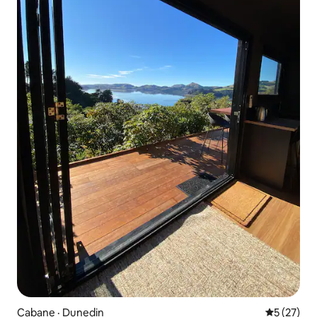
Cabane · Dunedin
Note moye
5 (27)