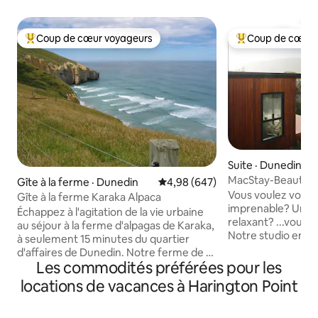
Coup de cœur voyageurs
Coup de cœur 
Coup de cœur voyageurs parmi les plus aimés
Coup de cœur voy
Suite · Dunedin
MacStay-Beautiful
Gîte à la ferme · Dunedin
Note moyenne de 4,98 sur 5, 6
4,98 (647)
architectural
Vous voulez vous r
Gîte à la ferme Karaka Alpaca
imprenable? Un e
Échappez à l'agitation de la vie urbaine
relaxant? ...vous 
au séjour à la ferme d'alpagas de Karaka,
Notre studio ensol
à seulement 15 minutes du quartier
par un architecte e
d'affaires de Dunedin. Notre ferme de 11
Réveillez-vous ave
Les commodités préférées pour les
acres abrite des alpagas, Buster le chat,
et la scène portua
des chevaux et des moutons ainsi
locations de vacances à Harington Point
évolution. Dans la
qu'une vue imprenable sur les falaises de
Macandrew, sur la
l'océan Pacifique. Situé à moins de
d'Otago, mais à s