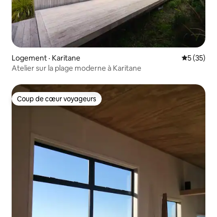
Logement · Karitane
Note moye
5 (35)
Atelier sur la plage moderne à Karitane
Coup de cœur voyageurs
Coup de cœur voyageurs