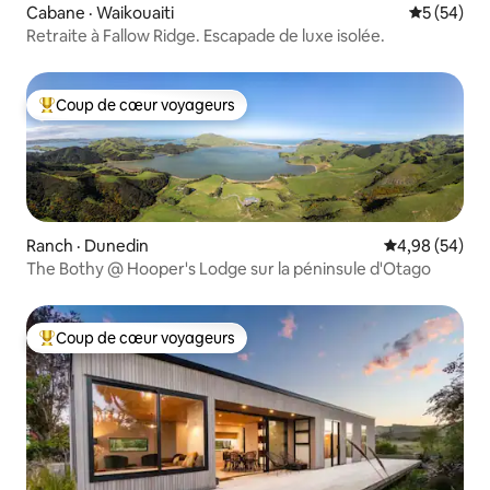
Cabane · Waikouaiti
Note moye
5 (54)
Retraite à Fallow Ridge. Escapade de luxe isolée.
Coup de cœur voyageurs
Coup de cœur voyageurs parmi les plus aimés
Ranch · Dunedin
Note moyenne
4,98 (54)
The Bothy @ Hooper's Lodge sur la péninsule d'Otago
Coup de cœur voyageurs
Coup de cœur voyageurs parmi les plus aimés