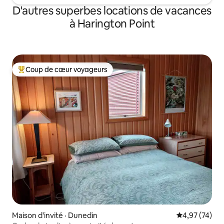
D'autres superbes locations de vacances
à Harington Point
Coup de cœur voyageurs
Coup de cœur voyageurs parmi les plus aimés
Maison d'invité · Dunedin
Note moyenne
4,97 (74)