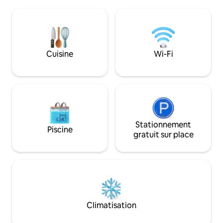
5 minutes en voiture de la plage
en voiture de la vil
emblématique de Tunnel Beach à
laiterie et de la p
Dunedin, où vous pourrez explorer des
entrée et terrasse 
côtes rocheuses et un tunnel rocheux
de bains et une c
sculpté à la main. Le petit-déjeuner
magnifiquement 
inclus se compose de pain fraîchement
Cuisine
Wi-Fi
vous détendre. ！
préparé, d'une sélection de tartinades,
montée vers l'ent
de muesli, de fruits, de yaourts et de
boissons chaudes.
Stationnement
Piscine
gratuit sur place
Climatisation