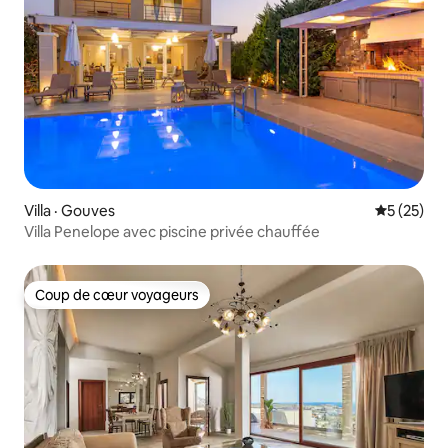
Villa · Gouves
Note moye
5 (25)
Villa Penelope avec piscine privée chauffée
Coup de cœur voyageurs
Coup de cœur voyageurs