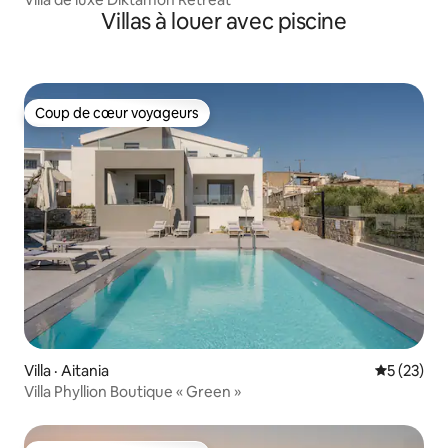
Villas à louer avec piscine
Coup de cœur voyageurs
Coup de cœur voyageurs
Villa · Aitania
Note moye
5 (23)
Villa Phyllion Boutique « Green »