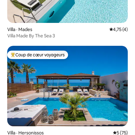
Villa · Mades
Note moyenn
4,75 (4)
Villa Made By The Sea 3
Coup de cœur voyageurs
Coup de cœur voyageurs parmi les plus aimés
Villa · Hersonissos
Note moye
5 (75)