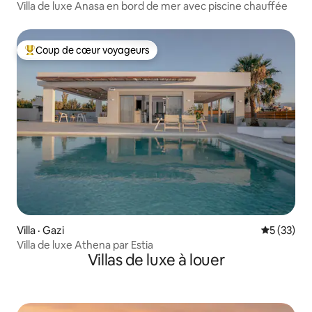
Villa de luxe Anasa en bord de mer avec piscine chauffée
Coup de cœur voyageurs
Coup de cœur voyageurs parmi les plus aimés
Villa · Gazi
Note moye
5 (33)
Villa de luxe Athena par Estia
Villas de luxe à louer