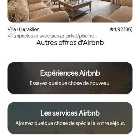
Villa · Heraklion
Note moyenne
4,92 (86)
Villa spacieuse avec jacuzzi privé/piscine
Autres offres d'Airbnb
commune/stationnement
Expériences Airbnb
Essayez quelque chose de nouveau.
Les services Airbnb
Ajoutez quelque chose de spécial à votre séjour.