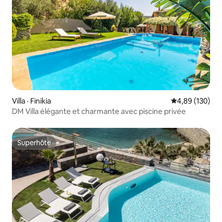
Villa · Finikia
Note moyenne 
4,89 (130)
DM Villa élégante et charmante avec piscine privée
Superhôte
Superhôte