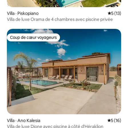
Villa · Piskopiano
Note moye
5 (13)
Villa de luxe Orama de 4 chambres avec piscine privée
Coup de cœur voyageurs
Coup de cœur voyageurs
Villa · Ano Kalesia
Note moye
5 (16)
Villa de luxe Dione avec piscine à côté d'Héraklion