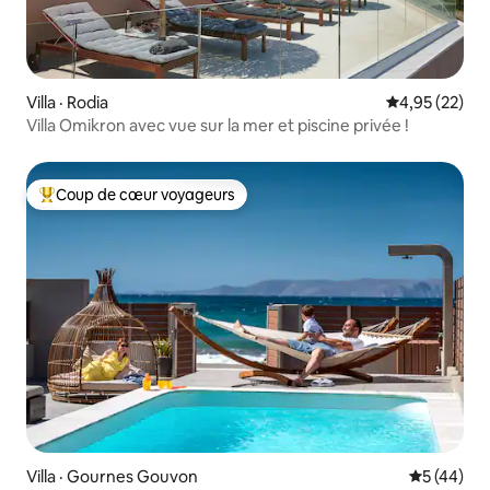
Villa · Rodia
Note moyenne
4,95 (22)
Villa Omikron avec vue sur la mer et piscine privée !
Coup de cœur voyageurs
Coup de cœur voyageurs parmi les plus aimés
Villa · Gournes Gouvon
Note moye
5 (44)