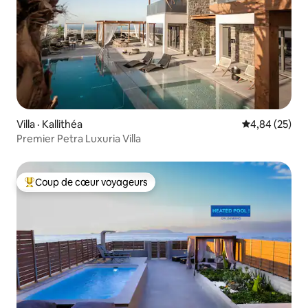
Villa · Kallithéa
Note moyenne
4,84 (25)
Premier Petra Luxuria Villa
Coup de cœur voyageurs
Coup de cœur voyageurs parmi les plus aimés