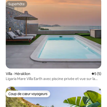
Superhôte
Superhôte
Villa · Héraklion
Note moy
5 (5)
Ligaria Mare Villa Earth avec piscine privée et vue sur la
mer
Coup de cœur voyageurs
Coup de cœur voyageurs