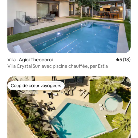
Villa · Agioi Theodoroi
Note moye
5 (18)
Villa Crystal Sun avec piscine chauffée, par Estia
Coup de cœur voyageurs
Coup de cœur voyageurs