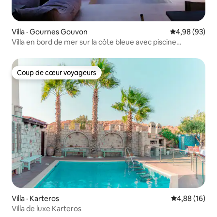
Villa · Gournes Gouvon
Note moyenne
4,98 (93)
Villa en bord de mer sur la côte bleue avec piscine
chauffée
Coup de cœur voyageurs
Coup de cœur voyageurs
Villa · Karteros
Note moyenne
4,88 (16)
Villa de luxe Karteros