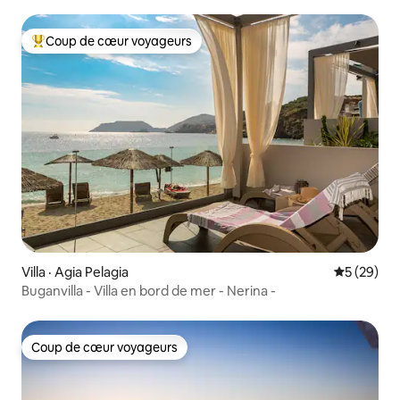
Coup de cœur voyageurs
Coup de cœur voyageurs parmi les plus aimés
Villa · Agia Pelagia
Note moye
5 (29)
Buganvilla - Villa en bord de mer - Nerina -
Coup de cœur voyageurs
Coup de cœur voyageurs