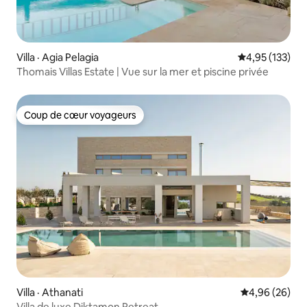
Villa · Agia Pelagia
Note moyenne 
4,95 (133)
Thomais Villas Estate | Vue sur la mer et piscine privée
Coup de cœur voyageurs
Coup de cœur voyageurs
Villa · Athanati
Note moyenne
4,96 (26)
Villa de luxe Diktamon Retreat