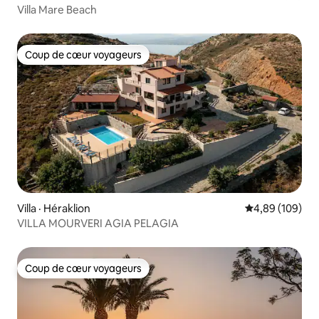
Villa Mare Beach
Coup de cœur voyageurs
Coup de cœur voyageurs
Villa · Héraklion
Note moyenne 
4,89 (109)
VILLA MOURVERI AGIA PELAGIA
Coup de cœur voyageurs
Coup de cœur voyageurs