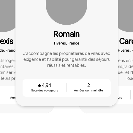
Romain
exis
Car
Hyères, France
de, France
Hyères, 
J’accompagne les propriétaires de villas avec
exigence et fiabilité pour garantir des séjours
nts logements et reçois
Je gère des biens en location saisonnière
réussis et rentables.
ntaires. J'accompagne
depuis trois ans,j'aid
imiser leur gestion et
améliorer l'accueil et 
leurs profits.
lou
4,94
2
Note des voyageurs
Années comme hôte
2
4,88
Années comme hôte
Note des voyageurs