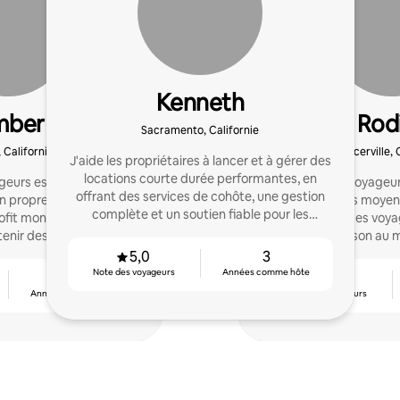
Kenneth
mber
Rod
Sacramento, Californie
 Californie
Placerville, 
J'aide les propriétaires à lancer et à gérer des
locations courte durée performantes, en
ageurs est ma passion!
J'accueille des voyageu
offrant des services de cohôte, une gestion
on propre logement avec
trouver des moyens
complète et un soutien fiable pour les
ofit mon expertise pour
célébrations des voyageurs. Aide
voyages à l'extérieur de la ville.
btenir des commentaires
maintenir la maison au 
menter leurs revenus.
5,0
3
Note des voyageurs
Années comme hôte
5
4,94
Années comme hôte
Note des voyageurs