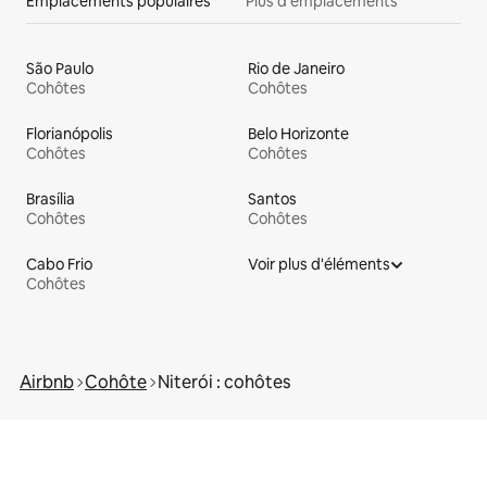
Emplacements populaires
Plus d'emplacements
São Paulo
Rio de Janeiro
Cohôtes
Cohôtes
Florianópolis
Belo Horizonte
Cohôtes
Cohôtes
Brasília
Santos
Cohôtes
Cohôtes
Cabo Frio
Voir plus d'éléments
Cohôtes
Airbnb
Cohôte
Niterói : cohôtes