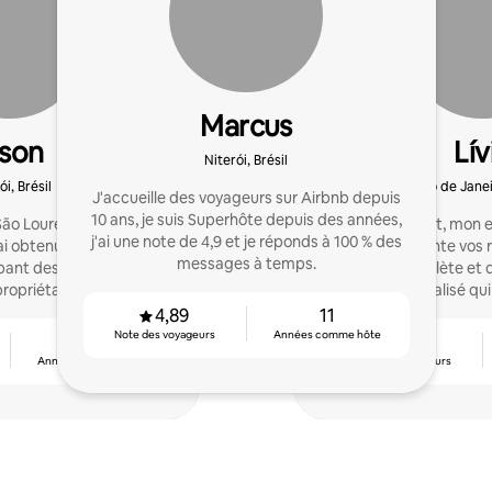
Marcus
lson
Lív
Niterói, Brésil
ói, Brésil
Rio de Janei
J'accueille des voyageurs sur Airbnb depuis
10 ans, je suis Superhôte depuis des années,
 São Lourenço sur Airbnb
Votre logement, mon 
j'ai une note de 4,9 et je réponds à 100 % des
'ai obtenu d'excellents
2015, j'augmente vos 
messages à temps.
ppant des échanges avec
gestion complète et d
ropriétaires.
service personnalisé qui
4,89
11
Note des voyageurs
Années comme hôte
11
4,88
Années comme hôte
Note des voyageurs