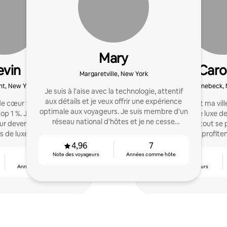
Mary
evin
Caro
Margaretville, New York
t, New York
Rhinebeck,
Je suis à l'aise avec la technologie, attentif
aux détails et je veux offrir une expérience
de cœur voyageurs avec
Rhinebeck est ma vill
optimale aux voyageurs. Je suis membre d'un
op 1 %. J'ai lancé Hudson
locations de luxe d
réseau national d'hôtes et je ne cesse
ur devenir cohôte de
m'assurer que tout se 
d'apprendre.
 de luxe et j'espère que
voyageurs profitent
 aussi!
4,96
7
Note des voyageurs
Années comme hôte
14
4,92
Années comme hôte
Note des voyageurs