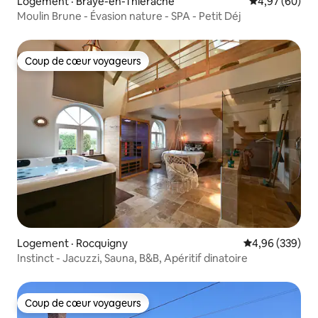
Logement · Braye-en-Thiérache
Note moyenne
4,97 (60)
Moulin Brune - Évasion nature - SPA - Petit Déj
Coup de cœur voyageurs
Coup de cœur voyageurs
Logement · Rocquigny
Note moyenne 
4,96 (339)
Instinct - Jacuzzi, Sauna, B&B, Apéritif dinatoire
Coup de cœur voyageurs
Coup de cœur voyageurs