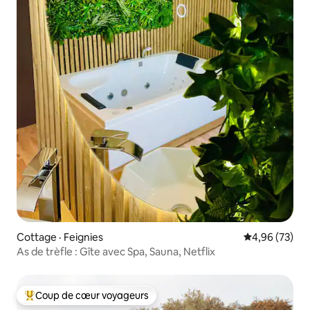
Cottage · Feignies
Note moyenne
4,96 (73)
As de trèfle : Gîte avec Spa, Sauna, Netflix
Coup de cœur voyageurs
Coup de cœur voyageurs parmi les plus aimés