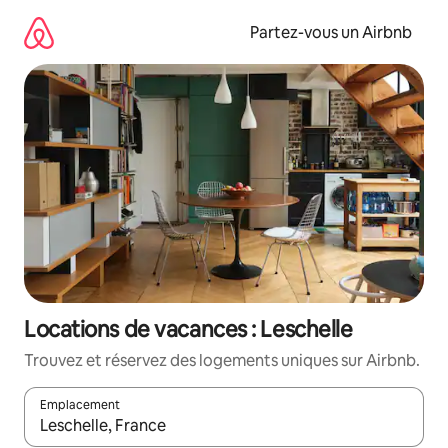
Aller
directement
Partez-vous un Airbnb
au
contenu
Locations de vacances : Leschelle
Trouvez et réservez des logements uniques sur Airbnb.
Emplacement
Quand les résultats sont affichés, parcourez-les en utilisant les 