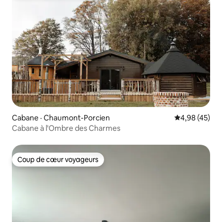
Cabane · Chaumont-Porcien
Note moyenne
4,98 (45)
Cabane à l'Ombre des Charmes
Coup de cœur voyageurs
Coup de cœur voyageurs