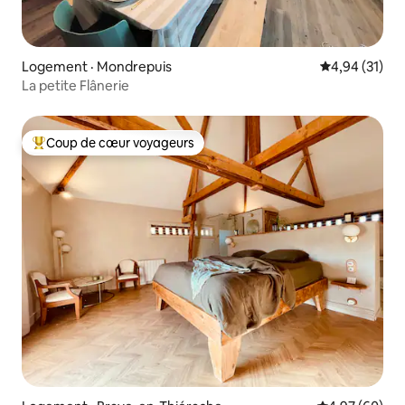
Logement · Mondrepuis
Note moyenne
4,94 (31)
La petite Flânerie
Coup de cœur voyageurs
Coup de cœur voyageurs parmi les plus aimés