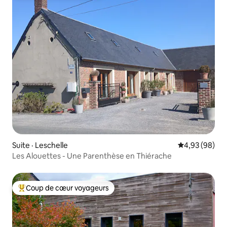
Suite · Leschelle
Note moyenne
4,93 (98)
Les Alouettes - Une Parenthèse en Thiérache
Coup de cœur voyageurs
Coup de cœur voyageurs parmi les plus aimés