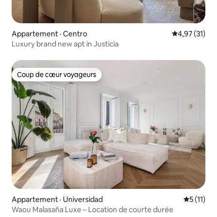
Appartement · Centro
Note moyenne
4,97 (31)
Luxury brand new apt in Justicia
Coup de cœur voyageurs
Coup de cœur voyageurs
Appartement · Universidad
Note moye
5 (11)
Waou Malasaña Luxe – Location de courte durée