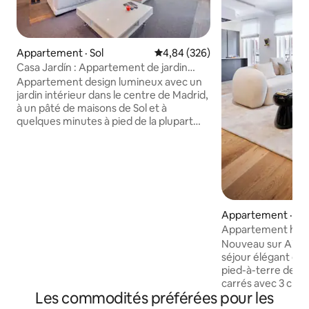
Appartement · Sol
Note moyenne de 4,84 sur 5, 3
4,84 (326)
Casa Jardín : Appartement de jardin
juste à côté de Sol
Appartement design lumineux avec un
jardin intérieur dans le centre de Madrid,
à un pâté de maisons de Sol et à
quelques minutes à pied de la plupart
des principales attractions de la ville.
Accueillir jusqu'à 6 personnes dans 3
chambres privées, 3 salles de bain, un
espace social ouvert avec cuisine
entièrement équipée, un petit jardin
confortable, un espace de lecture et
une quatrième salle de bain.
Appartement · Gr
Climatisation, WiFi ultra-rapide, 4
Appartement hau
téléviseurs, foyer au gaz et un hôte
Gran Via 3 chambre
Nouveau sur Airbnb ! Profitez
attentionné qui vous fera vous sentir
séjour élégant et 
comme chez vous. Veuillez noter que
pied-à-terre de l
nous ne permettons pas les fêtes dans
carrés avec 3 cha
cette propriété exclusive.
Les commodités préférées pour les
de Callao et de la Gran