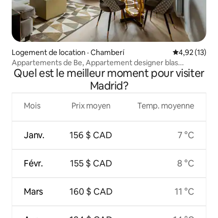
Logement de location · Chamberí
Note moyenne
4,92 (13)
Appartements de Be, Appartement designer blas...
Quel est le meilleur moment pour visiter
Madrid?
Mois
Prix moyen
Temp. moyenne
Janv.
156 $ CAD
7 °C
Févr.
155 $ CAD
8 °C
Mars
160 $ CAD
11 °C