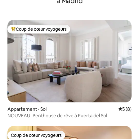
à Madrid
Coup de cœur voyageurs
Coup de cœur voyageurs parmi les plus aimés
Appartement · Sol
Note moy
5 (8)
NOUVEAU. Penthouse de rêve à Puerta del Sol
Coup de cœur voyageurs
Coup de cœur voyageurs