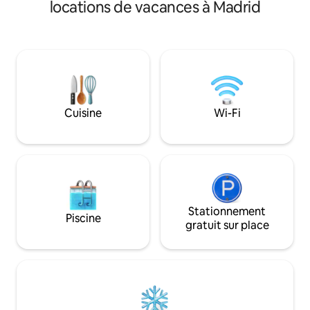
résidence entièrem
locations de vacances à Madrid
charme architectu
design contempor
De hauts plafonds,
d'origine, des piè
meubles design s
et un intérieur par
havre de paix au c
pour les voyageurs
Cuisine
Wi-Fi
confort, d'éléganc
emplacement cent
Madrid.
Stationnement
Piscine
gratuit sur place