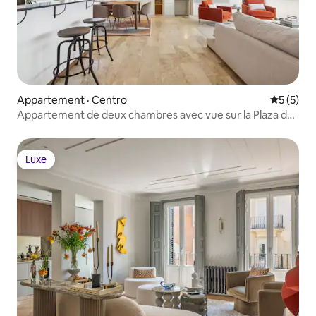
Appartement · Centro
Note moy
5 (5)
Appartement de deux chambres avec vue sur la Plaza de
Colón
Luxe
Luxe