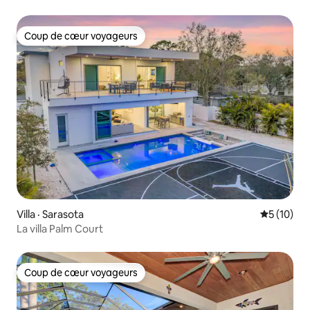
Coup de cœur voyageurs
Coup de cœur voyageurs
Villa · Sarasota
Note moye
5 (10)
La villa Palm Court
Coup de cœur voyageurs
Coup de cœur voyageurs