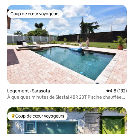
Coup de cœur voyageurs
Coup de cœur voyageurs
Logement · Sarasota
Note moyenne
4,8 (132)
À quelques minutes de Siesta! 4BR 2BT Piscine chauffée
Cour clôturée
Coup de cœur voyageurs
Coup de cœur voyageurs parmi les plus aimés