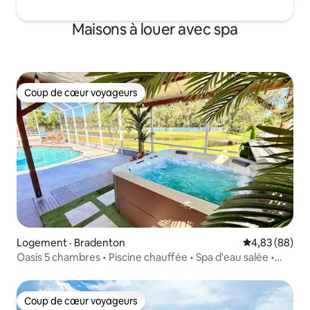
Maisons à louer avec spa
Coup de cœur voyageurs
Coup de cœur voyageurs
Logement · Bradenton
Note moyenne
4,83 (88)
Oasis 5 chambres • Piscine chauffée • Spa d'eau salée •
Plages
Coup de cœur voyageurs
Coup de cœur voyageurs