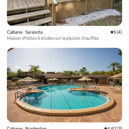
Cabane · Sarasota
Note moy
5 (4)
Maison d'hôtes 5 étoiles sur la piscine chauffée
Cabane · Bradenton
Note moyenn
4,67 (3)