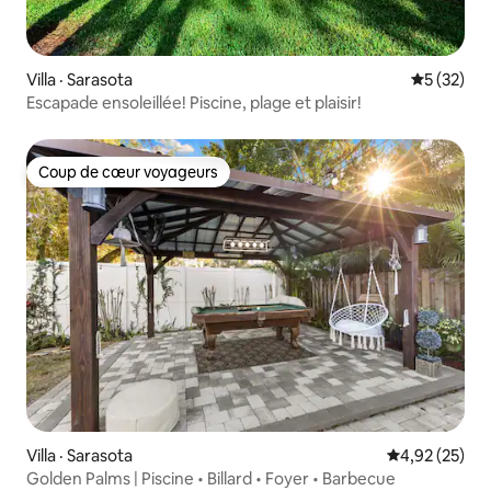
Villa · Sarasota
Note moye
5 (32)
Escapade ensoleillée! Piscine, plage et plaisir!
Coup de cœur voyageurs
Coup de cœur voyageurs
Villa · Sarasota
Note moyenne
4,92 (25)
Golden Palms | Piscine • Billard • Foyer • Barbecue