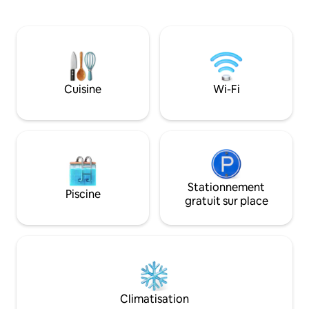
des douches à effet de pluie, une cuisine
spacieuse oasis d
complète et un espace repas pour
5 chambres et 3,5 
8 personnes. Les couchages
mélanger des meub
supplémentaires comprennent un
luxueux avec une 
canapé-lit queen et un parc de jeu.
aux pieds nus. Situ
Profitez d'une table de billard, d'une
historique de River
table de ping-pong, de jeux de société,
Bradenton, à dist
Cuisine
Wi-Fi
de guirlandes lumineuses extérieures et
rivière Manatee, à
d'un foyer. On inclut des chaises de
Convention et à s
plage, des serviettes, un parasol et un
célèbres plages de 
chariot pour s'amuser au soleil. Le
20 mi de la plage n°
confort, le charme et la commodité vous
attendent ! Chauffage de la piscine/spa
inclus!
Stationnement
Piscine
gratuit sur place
Climatisation