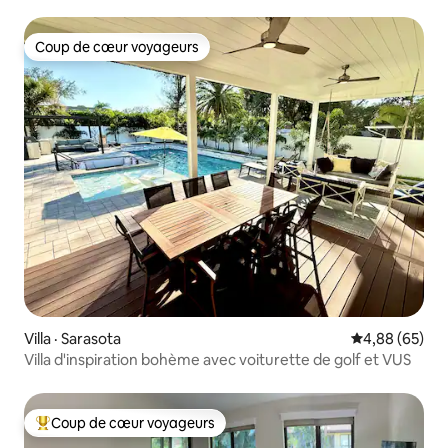
Coup de cœur voyageurs
Coup de cœur voyageurs
Villa · Sarasota
Note moyenne
4,88 (65)
Villa d'inspiration bohème avec voiturette de golf et VUS
Coup de cœur voyageurs
Coup de cœur voyageurs parmi les plus aimés