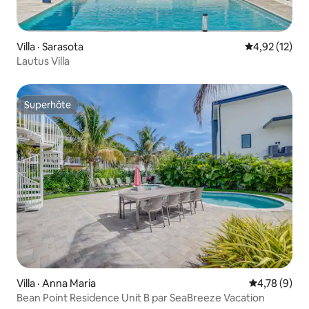
Villa · Sarasota
Note moyenne
4,92 (12)
Lautus Villa
Superhôte
Superhôte
Villa · Anna Maria
Note moyenn
4,78 (9)
Bean Point Residence Unit B par SeaBreeze Vacation