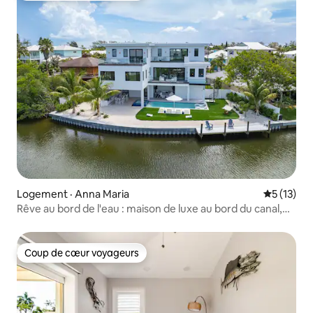
Logement · Anna Maria
Note moye
5 (13)
Rêve au bord de l'eau : maison de luxe au bord du canal,
quai, piscine
Coup de cœur voyageurs
Coup de cœur voyageurs