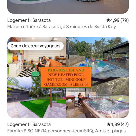
Logement · Sarasota
Note moyenne
4,99 (79)
Maison côtière à Sarasota, à 8 minutes de Siesta Key
Coup de cœur voyageurs
Coup de cœur voyageurs
Logement · Sarasota
Note moyenne
4,89 (47)
Famille•PISCINE•14 personnes•Jeux•SRQ, Amis et plages