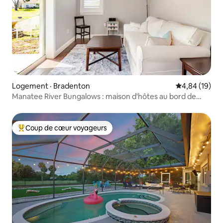
Logement · Bradenton
Note moyenne
4,84 (19)
Manatee River Bungalows : maison d'hôtes au bord de
l'eau
Coup de cœur voyageurs
Coup de cœur voyageurs parmi les plus aimés