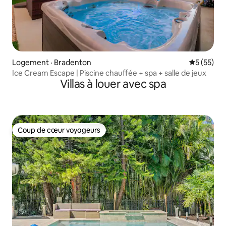
Logement · Bradenton
Note moye
5 (55)
Ice Cream Escape | Piscine chauffée + spa + salle de jeux
Villas à louer avec spa
Coup de cœur voyageurs
Coup de cœur voyageurs