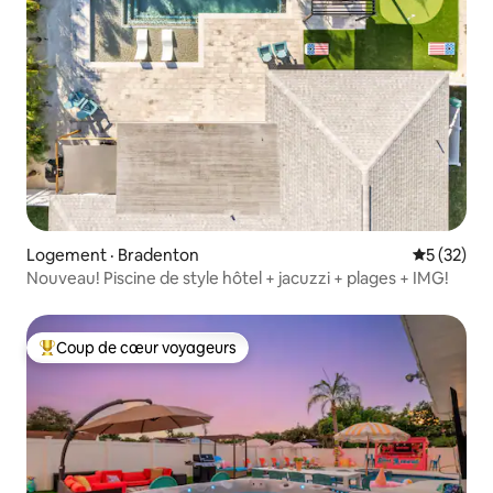
Logement · Bradenton
Note moye
5 (32)
Nouveau! Piscine de style hôtel + jacuzzi + plages + IMG!
Coup de cœur voyageurs
Coup de cœur voyageurs parmi les plus aimés