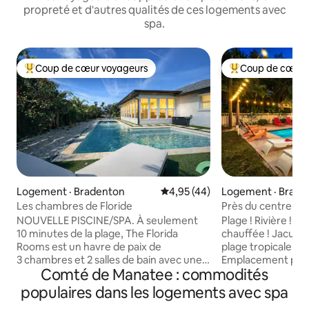
propreté et d'autres qualités de ces logements avec
spa.
Coup de cœur voyageurs
Coup de cœur 
Coup de cœur voyageurs parmi les plus aimés
Coup de cœur voy
Logement · Bradenton
Note moyenne de 4,95 sur 5, 
4,95 (44)
Logement · Brade
Les chambres de Floride
Près du centre-vill
Piscine privée! Ja
NOUVELLE PISCINE/SPA. À seulement
Plage ! Rivière ! Pi
10 minutes de la plage, The Florida
chauffée ! Jacuzzi 
Rooms est un havre de paix de
plage tropicale vo
3 chambres et 2 salles de bain avec une
Emplacement privi
Comté de Manatee : commodités
NOUVELLE PISCINE ET UN NOUVEAU
restaurants locaux
SPA, un espace repas et un espace de
des eaux scintilla
populaires dans les logements avec spa
vie extérieurs, des lits haut de gamme,
d'intérieur Nathan