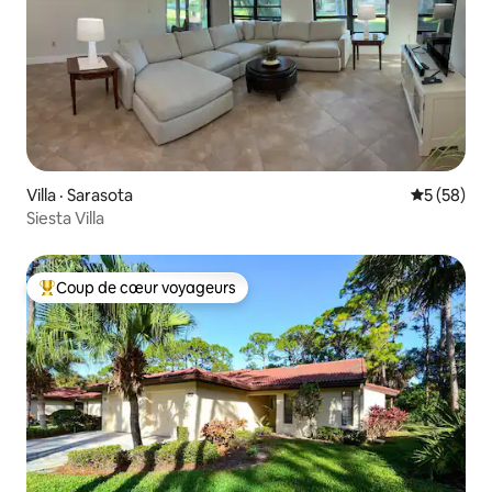
Villa · Sarasota
Note moye
5 (58)
Siesta Villa
Coup de cœur voyageurs
Coup de cœur voyageurs parmi les plus aimés