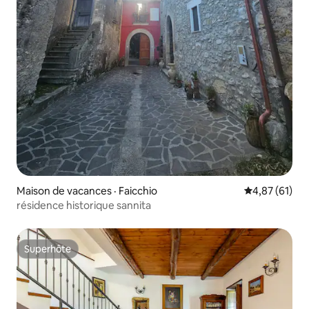
Maison de vacances · Faicchio
Note moyenne
4,87 (61)
résidence historique sannita
Superhôte
Superhôte