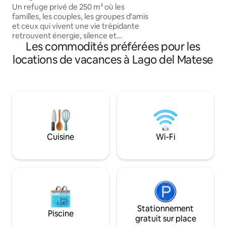
terrasse. • une deuxième chambre
campagne
Un refuge privé de 250 m² où les
simple disponible
familles, les couples, les groupes d'amis
troisième personne • coin cuisine éq
et ceux qui vivent une vie trépidante
d'un mini-réfrigér
retrouvent énergie, silence et
ondes, d'une bouil
Les commodités préférées pour les
inspiration. Entouré de verdure, le
induction, idéal po
Refuge Natura propose trois chambres
locations de vacances à Lago del Matese
ou les repas rapid
spacieuses, un grand salon lumineux,
une grande cuisine, une piscine
extérieure avec bain à remous et de
nombreux coins paisibles conçus pour la
détente. À ton arrivée, un cadeau
composé de produits de notre potager
t'attend. Il est possible de réserver des
rituels : - bougies -massages -masques
Cuisine
Wi-Fi
et tisanes - peinture au coucher du soleil
-relax
Stationnement
Piscine
gratuit sur place