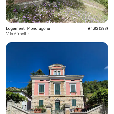
Logement · Mondragone
Note moyenne 
4,92 (293)
Villa Afrodite