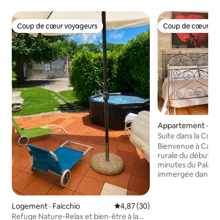
Coup de cœur voyageurs
Coup de cœur vo
Coup de cœur voyageurs
Coup de cœur vo
Appartement · An
Suite dans la Cor
près de Caserta
Bienvenue à Casa 
rurale du début du
minutes du Palais 
immergée dans le
Marco'sc, apprécié
voyageurs en quête de
junior de 40 m² ave
Logement · Faicchio
Note moyenne de 4,87 sur 5, 
4,87 (30)
petit-déjeuner et a
Refuge Nature-Relax et bien-être à la