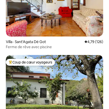
Villa · Sant'Agata Dé Got
Note moyenne 
4,79 (126)
Ferme de rêve avec piscine
Coup de cœur voyageurs
Coup de cœur voyageurs parmi les plus aimés