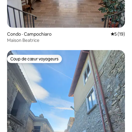
Condo · Campochiaro
Note moye
5 (19)
Maison Beatrice
Coup de cœur voyageurs
Coup de cœur voyageurs