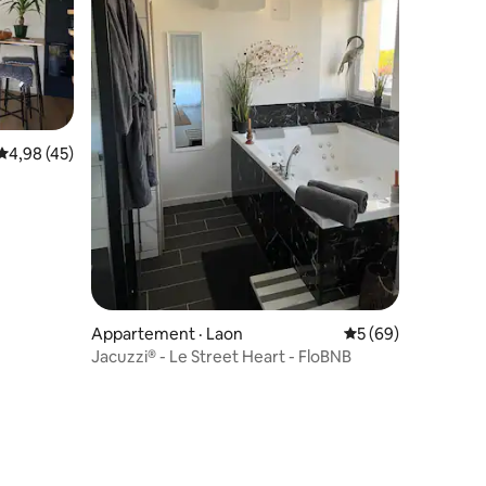
res
Note moyenne de 4,98 sur 5, 45 commentaires
4,98 (45)
Appartement · Laon
Note moyenne de 5
5 (69)
Jacuzzi® - Le Street Heart - FloBNB