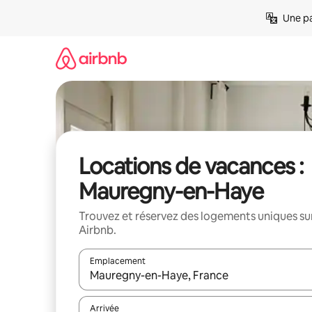
Aller
Une pa
directement
au
contenu
Locations de vacances :
Mauregny-en-Haye
Trouvez et réservez des logements uniques su
Airbnb.
Emplacement
Quand les résultats sont affichés, parcourez-les en 
Arrivée