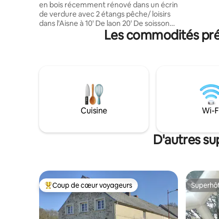
en bois récemment rénové dans un écrin
vignobles
de verdure avec 2 étangs pêche/ loisirs
est réuni
dans l'Aisne à 10' De laon 20' De soissons,
Les commodités pré
40' De reims/ 1h30 De paris ... parc 7
hectares. Un étang regorge de
brochets... pêche en "no kill" Le châlet
De 110 m2 à la déco contemporaine/
design avec touche subtile de 70' dispose
d'une grande pièce à vivre avec cuisine (
neuve) équipée, lave vaisselle, four, four
mo. Belle terrasse en bois avec vue
imprenable sur étang et forêt 3
Cuisine
Wi-F
chambres, 1 avec lit 140. 1 lit 160, pour 9 p
Chambre dortoir 5lits 90 1 Sdb douche 1
wc 1 plage sable, 2 barques avec rames à
D'autres s
disposition au ponton, 1 paddle, 1
toboggan qui descend dans l'étang...
attention aux jeunes enfants Prox center
parc ailette et voie verte et chemin des
dames Nombreuses randonnées
Coup de cœur voyageurs
Superhô
Coup de cœur voyageurs parmi les plus aimés
Superhô
possibles Un cadre de rêve