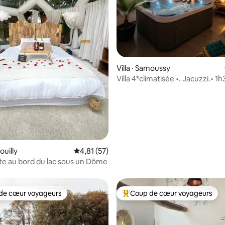
 sur 5, 71 commentaires
Villa · Samoussy
Villa 4*climatisée •. Jacuzzi.• 1
Paris.•
ouilly
Note moyenne de 4,81 sur 5, 57 commentai
4,81 (57)
lite au bord du lac sous un Dôme
de cœur voyageurs
Coup de cœur voyageurs
cœur voyageurs parmi les plus aimés
Coup de cœur voyageurs parmi 