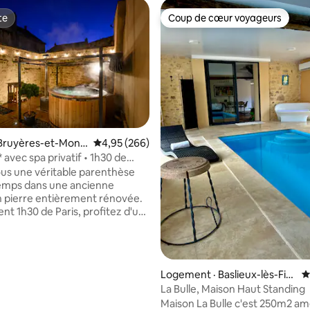
te
Coup de cœur voyageurs
te
Coup de cœur voyageurs
 Bruyères-et-Mont
Note moyenne de 4,95 sur 5, 266 commentai
4,95 (266)
avec spa privatif • 1h30 de
us une véritable parenthèse
emps dans une ancienne
 pierre entièrement rénovée.
nt 1h30 de Paris, profitez d'un
if chauffé toute l'année, d'une
ntime sans vis-à-vis et de deux
nfortables pour un séjour en
 entre amis ou en famille. Que
sur 5, 141 commentaires
Logement · Baslieux-lès-Fis
N
erchiez le calme, la découverte
mes
La Bulle, Maison Haut Standing
 médiévale de Laon (10 min) ou
Maison La Bulle c'est 250m2 a
ade à Reims et dans les