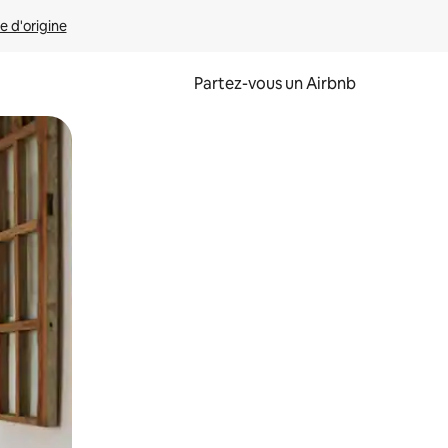
e d'origine
Partez-vous un Airbnb
et en les faisant glisser.