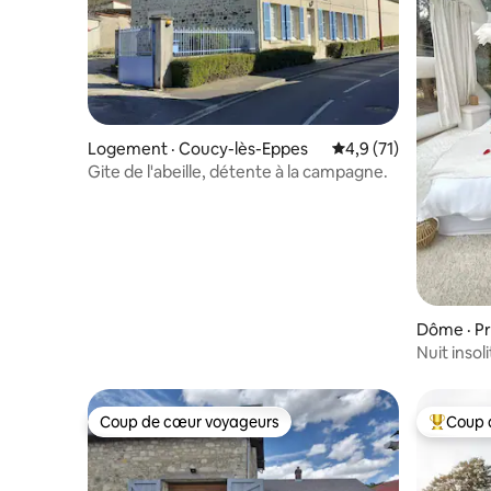
Logement · Coucy-lès-Eppes
Note moyenne de 4,9
4,9 (71)
Gite de l'abeille, détente à la campagne.
Dôme · Pr
Nuit inso
Coup de cœur voyageurs
Coup 
Coup de cœur voyageurs
Coup de 