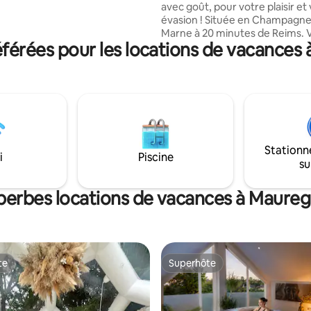
avec goût, pour votre plaisir et
 de Champagne (45 min), tout
évasion ! Située en Champagne,
 pour un séjour ressourçant.
Marne à 20 minutes de Reims. Vous y
férées pour les locations de vacances
découvrirez 4 chambres à thème avec
télévision connectée à Netflix, 
climatisées, avec salle de bain p
Chambre NATURE Chambre ART DECO
Chambre BLANC DE BLANC Chambre
LOFT (annexe maison) Vous aurez accès
à une piscine intérieure chauff
degrés et un jacuzzi à 38 degré
Stationn
directement accessible depuis l
i
Piscine
su
la cour.
uperbes locations de vacances à Maure
te
Superhôte
te
Superhôte