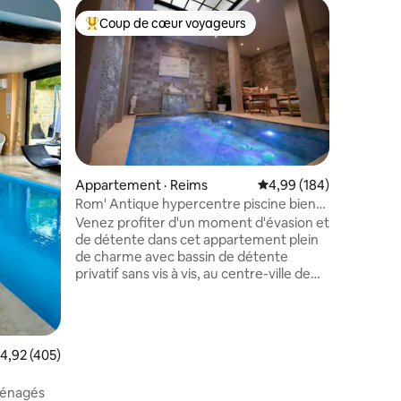
Logement
Coup de cœur voyageurs
Coup
Coup de cœur voyageurs parmi les plus aimés
Coup de
Calme à 
Logement
vue déga
en quête
cette an
écrin de 
d’un étan
avons en
principa
res
Appartement · Reims
Note moyenne de 4,99 
4,99 (184)
soin. Le
Rom' Antique hypercentre piscine bien
sont pas
chaude
Venez profiter d'un moment d'évasion et
cour), mai
de détente dans cet appartement plein
Le logem
de charme avec bassin de détente
charmant 
privatif sans vis à vis, au centre-ville de
Reims entre la rue de Vesle
(commerçante) et la magnifique rue
Buirette. Situé à deux pas de la place
d'Erlon, vous serez proche de toutes
ote moyenne de 4,92 sur 5, 405 commentaires
4,92 (405)
commodités. Le champagne de notre
producteur local vous attend au frais !
ménagés
Attention : pas de fête, pas de soirée,