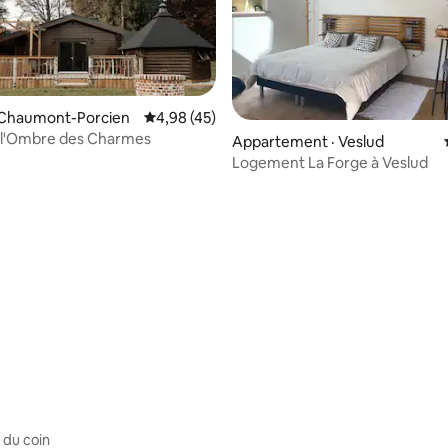
 Chaumont-Porcien
Note moyenne de 4,98 sur 5, 45 commentai
4,98 (45)
 l'Ombre des Charmes
 sur 5, 64 commentaires
Appartement · Veslud
Logement La Forge à Veslud
 du coin