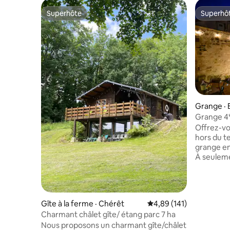
Superhôte
Superhô
Superhôte
Superhô
Grange ·
bérault
Grange 4* 
Paris
Offrez-vo
hors du t
grange en
À seuleme
spa privat
terrasse i
suites co
amoureux,
Gîte à la ferme · Chérêt
Note moyenne de 4,89 
4,89 (141)
vous rech
Charmant châlet gîte/ étang parc 7 ha
de la cité
Nous proposons un charmant gîte/châlet
une escap