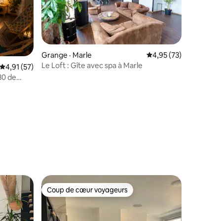
Grange · Marle
Note moyenne de 4,95
4,95 (73)
Le Loft : Gîte avec spa à Marle
Note moyenne de 4,91 sur 5, 57 commentaires
4,91 (57)
h30 de
res
Coup de cœur voyageurs
les plus aimés
Coup de cœur voyageurs