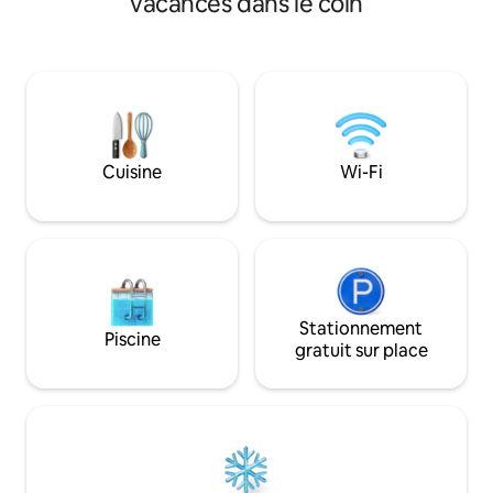
vacances dans le coin
espace barbecue, une piscine de style
bordure du parcou
complexe hôtelier, un jacuzzi chaud
de golf Los Marlin
pour 15 personnes pour la détente ou
🛁 Jacuzzi privé c
l'hydrothérapie. Il s'agit d'une maison à
barbecue + terras
deux niveaux avec un parking pour
privé Service de 
10 véhicules. Elle dispose de 6 chambres,
inclus 👨‍🍳 Cuisi
5 salles de bain, un salon, une salle à
🚗 Stationnement p
manger. Elle dispose de la climatisation
Gardiennage sécur
Cuisine
Wi-Fi
dans toutes les pièces.
société à l'intérieu
Stationnement
Piscine
gratuit sur place