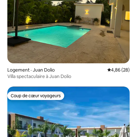
Logement · Juan Dolio
Note moyenne
4,86 (28)
Villa spectaculaire à Juan Dolio
Coup de cœur voyageurs
Coup de cœur voyageurs