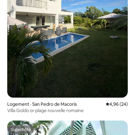
Logement · San Pedro de Macorís
Note moyenne
4,96 (24)
Villa Goldo or plage nouvelle romaine
Superhôte
Superhôte