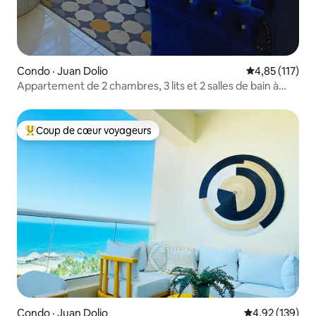
Condo · Juan Dolio
Note moyenne 
4,85 (117)
Appartement de 2 chambres, 3 lits et 2 salles de bain à
Juan Dolio
Coup de cœur voyageurs
Coup de cœur voyageurs parmi les plus aimés
Condo · Juan Dolio
Note moyenne 
4,92 (139)