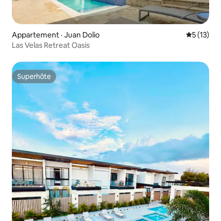
Appartement · Juan Dolio
Note moye
5 (13)
Las Velas Retreat Oasis
Superhôte
Superhôte