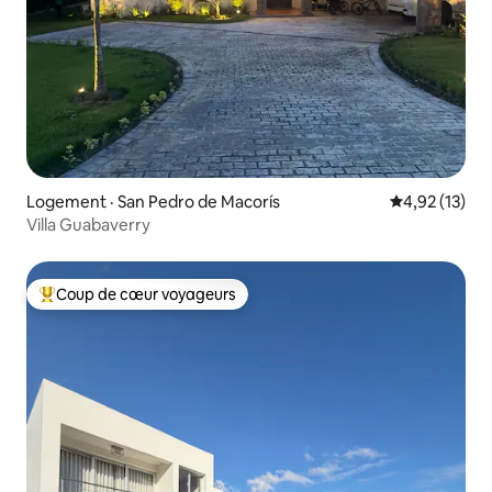
Logement · San Pedro de Macorís
Note moyenne
4,92 (13)
Villa Guabaverry
Coup de cœur voyageurs
Coup de cœur voyageurs parmi les plus aimés