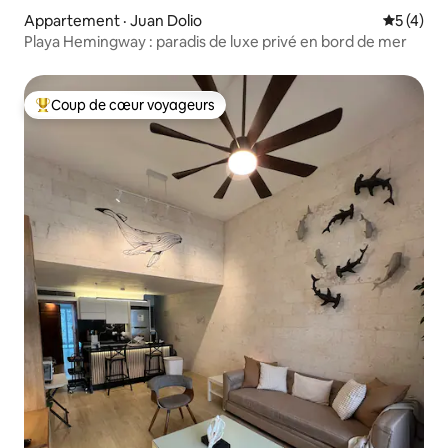
Appartement · Juan Dolio
Note moy
5 (4)
Playa Hemingway : paradis de luxe privé en bord de mer
Coup de cœur voyageurs
Coup de cœur voyageurs parmi les plus aimés