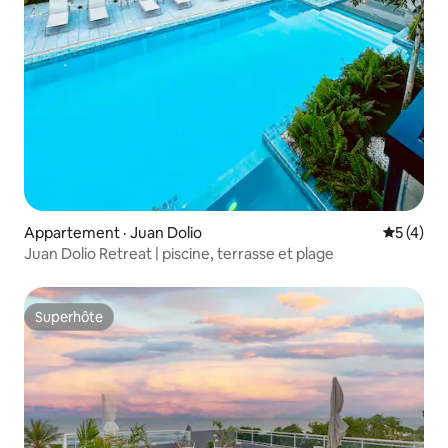
Appartement · Juan Dolio
Note moy
5 (4)
Juan Dolio Retreat | piscine, terrasse et plage
Superhôte
Superhôte