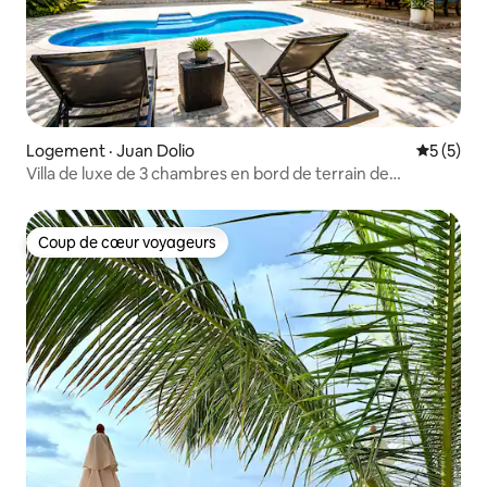
Logement · Juan Dolio
Note moy
5 (5)
Villa de luxe de 3 chambres en bord de terrain de
golf | Piscine, gazebo et barbecue
Coup de cœur voyageurs
Coup de cœur voyageurs