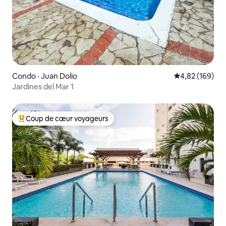
Condo · Juan Dolio
Note moyenne 
4,82 (169)
Jardines del Mar 1
Coup de cœur voyageurs
Coup de cœur voyageurs parmi les plus aimés