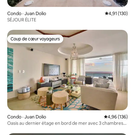
Condo · Juan Dolio
Note moyenne 
4,91 (130)
SÉJOUR ÉLITE
Coup de cœur voyageurs
Coup de cœur voyageurs
Condo · Juan Dolio
Note moyenne 
4,96 (136)
Oasis au dernier étage en bord de mer avec 3 chambres
et de superbes vues