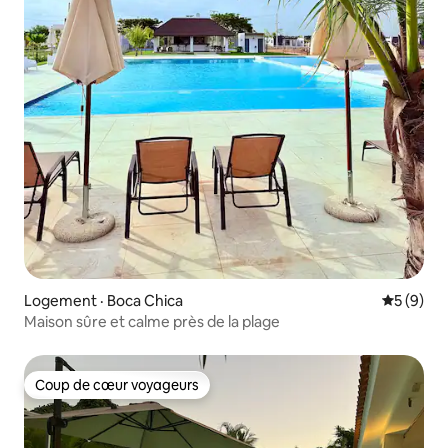
Logement · Boca Chica
Note moy
5 (9)
Maison sûre et calme près de la plage
Coup de cœur voyageurs
Coup de cœur voyageurs