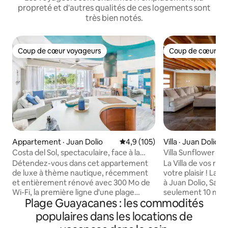
propreté et d'autres qualités de ces logements sont
très bien notés.
Coup de cœur voyageurs
Coup de cœur vo
Coup de cœur voyageurs
Coup de cœur vo
Appartement · Juan Dolio
Note moyenne de 4,9 sur 5, 1
4,9 (105)
Villa · Juan Dolio
Costa del Sol, spectaculaire, face à la
Villa Sunflower + 
mer et à la plage
privée + jacuzzi c
Détendez-vous dans cet appartement
La Villa de vos rê
de luxe à thème nautique, récemment
votre plaisir ! La Villa Sunflower est située
et entièrement rénové avec 300 Mo de
à Juan Dolio, San 
Wi-Fi, la première ligne d'une plage
seulement 10 minut
Plage Guayacanes : les commodités
privée et une vue imprenable sur la mer.
minutes de l'aérop
Profitez du coucher de soleil sur la
comprend un gran
populaires dans les locations de
terrasse, surplombant la plage privée
aire de jeux, un te