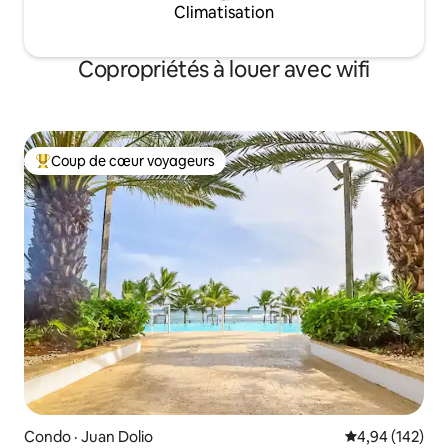
Climatisation
Copropriétés à louer avec wifi
Coup de cœur voyageurs
Coup de cœur voyageurs parmi les plus aimés
Condo · Juan Dolio
Note moyenne 
4,94 (142)