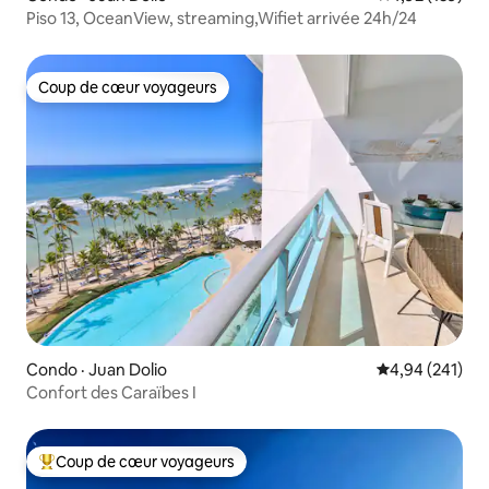
Piso 13, OceanView, streaming,Wifiet arrivée 24h/24
Coup de cœur voyageurs
Coup de cœur voyageurs
Condo · Juan Dolio
Note moyenne 
4,94 (241)
Confort des Caraïbes I
Coup de cœur voyageurs
Coup de cœur voyageurs parmi les plus aimés