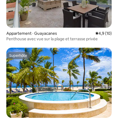
Appartement · Guayacanes
Note moyenn
4,9 (10)
Penthouse avec vue sur la plage et terrasse privée
Superhôte
Superhôte