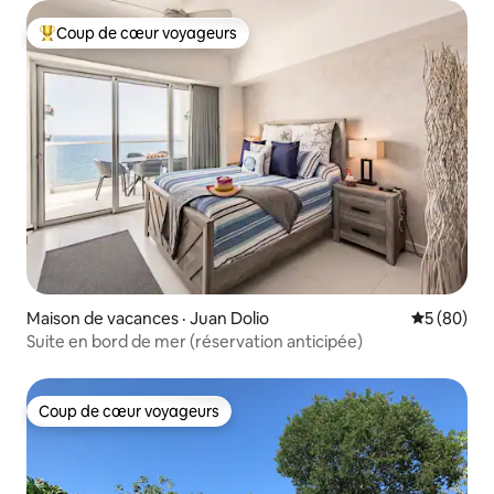
Coup de cœur voyageurs
Coup de cœur voyageurs parmi les plus aimés
Maison de vacances · Juan Dolio
Note moye
5 (80)
Suite en bord de mer (réservation anticipée)
Coup de cœur voyageurs
Coup de cœur voyageurs