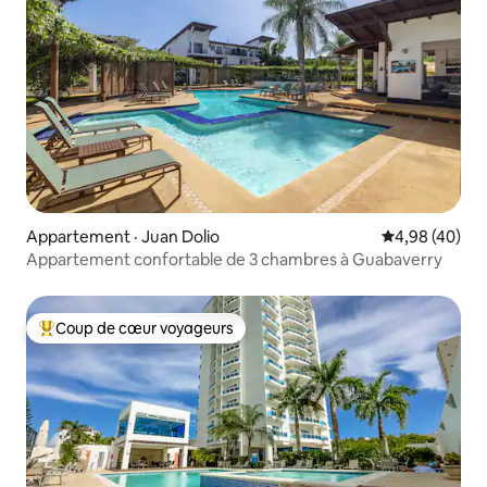
Appartement · Juan Dolio
Note moyenne
4,98 (40)
Appartement confortable de 3 chambres à Guabaverry
Coup de cœur voyageurs
Coup de cœur voyageurs parmi les plus aimés