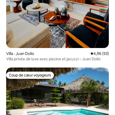
Villa · Juan Dolio
Note moyenne
4,96 (53)
Villa privée de luxe avec piscine et jacuzzi – Juan Dolio
Coup de cœur voyageurs
Coup de cœur voyageurs