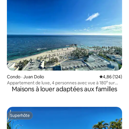
Condo · Juan Dolio
Note moyenne 
4,86 (124)
Appartement de luxe, 4 personnes avec vue à 180° sur
Maisons à louer adaptées aux familles
l'océan, 19e étage
Superhôte
Superhôte