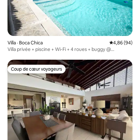
Villa · Boca Chica
Note moyenne
4,86 (94)
Villa privée + piscine + Wi-Fi + 4 roues + buggy @
BocaChica
Coup de cœur voyageurs
Coup de cœur voyageurs