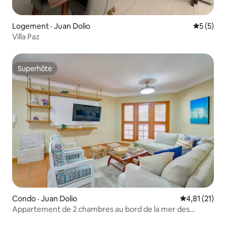
Logement · Juan Dolio
Note moy
5 (5)
Villa Paz
Superhôte
Superhôte
Condo · Juan Dolio
Note moyenne
4,81 (21)
Appartement de 2 chambres au bord de la mer des
Caraïbes