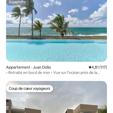
Superhôte
Superhôte
Appartement · Juan Dolio
Note moyenne 
4,81 (117)
• Retraite en bord de mer • Vue sur l'océan près de la
piscine et de la plage JD
Coup de cœur voyageurs
Coup de cœur voyageurs