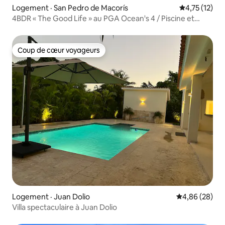
Logement · San Pedro de Macorís
Note moyenne
4,75 (12)
4BDR « The Good Life » au PGA Ocean's 4 / Piscine et
sauna
Coup de cœur voyageurs
Coup de cœur voyageurs
Logement · Juan Dolio
Note moyenne
4,86 (28)
Villa spectaculaire à Juan Dolio