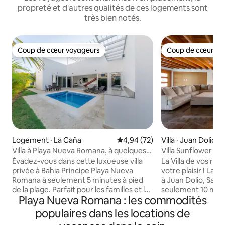
propreté et d'autres qualités de ces logements sont
très bien notés.
Coup de cœur voyageurs
Coup de cœur vo
Coup de cœur voyageurs
Coup de cœur vo
Logement · La Caña
Note moyenne de 4,94 sur 5, 
4,94 (72)
Villa · Juan Dolio
Villa à Playa Nueva Romana, à quelques
Villa Sunflower + 
pas de la plage.
privée + jacuzzi c
Évadez-vous dans cette luxueuse villa
La Villa de vos rê
privée à Bahia Principe Playa Nueva
votre plaisir ! La Villa Sunflower est située
Romana à seulement 5 minutes à pied
à Juan Dolio, San 
de la plage. Parfait pour les familles et les
seulement 10 minut
Playa Nueva Romana : les commodités
groupes, cette retraite élégante offre
minutes de l'aérop
confort, tranquillité et commodité. 🌊 Ce
comprend un gran
populaires dans les locations de
que vous allez adorer : ✔ Piscine privée :
aire de jeux, un te