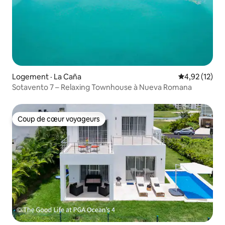
Logement · La Caña
Note moyenne
4,92 (12)
Sotavento 7 – Relaxing Townhouse à Nueva Romana
Coup de cœur voyageurs
Coup de cœur voyageurs