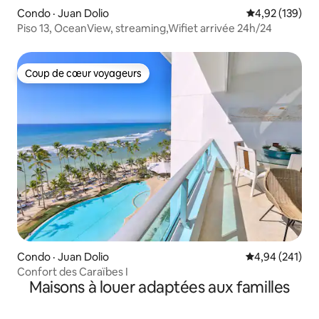
Condo · Juan Dolio
Note moyenne 
4,92 (139)
Piso 13, OceanView, streaming,Wifiet arrivée 24h/24
Coup de cœur voyageurs
Coup de cœur voyageurs
Condo · Juan Dolio
Note moyenne 
4,94 (241)
Confort des Caraïbes I
Maisons à louer adaptées aux familles