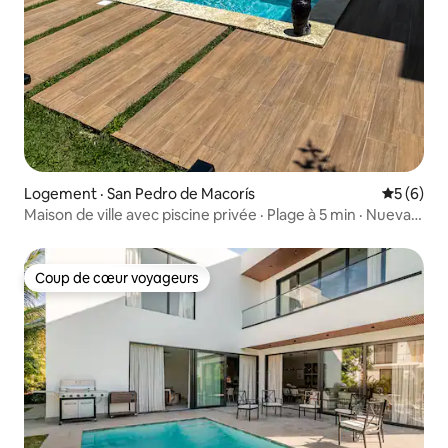
Logement · San Pedro de Macorís
Note moy
5 (6)
Maison de ville avec piscine privée · Plage à 5 min · Nueva
Romana
Coup de cœur voyageurs
Coup de cœur voyageurs