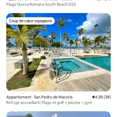
Plage Nueva Romana South Beach D23
Coup de cœur voyageurs
Coup de cœur voyageurs
Appartement · San Pedro de Macorís
Note moyenne
4,95 (39)
Refuge accueillant| Plage et golf + piscine + gym