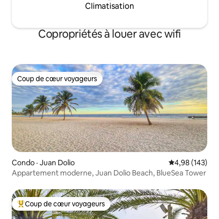
Climatisation
Copropriétés à louer avec wifi
Coup de cœur voyageurs
Coup de cœur voyageurs
Condo · Juan Dolio
Note moyenne 
4,98 (143)
Appartement moderne, Juan Dolio Beach, BlueSea Tower
Coup de cœur voyageurs
Coup de cœur voyageurs parmi les plus aimés