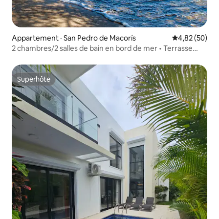
Appartement · San Pedro de Macorís
Note moyenne
4,82 (50)
2 chambres/2 salles de bain en bord de mer • Terrasse
avec vue sur le coucher du soleil • Stationnement
Superhôte
Superhôte