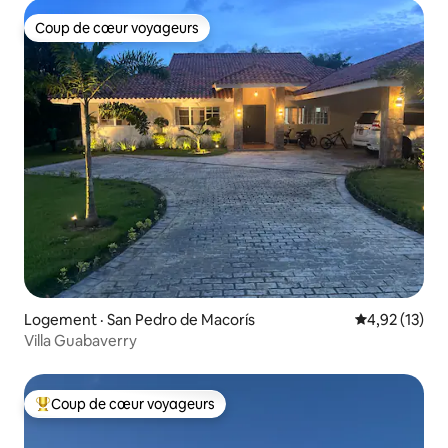
Coup de cœur voyageurs
Coup de cœur voyageurs
Logement · San Pedro de Macorís
Note moyenne
4,92 (13)
Villa Guabaverry
Coup de cœur voyageurs
Coup de cœur voyageurs parmi les plus aimés