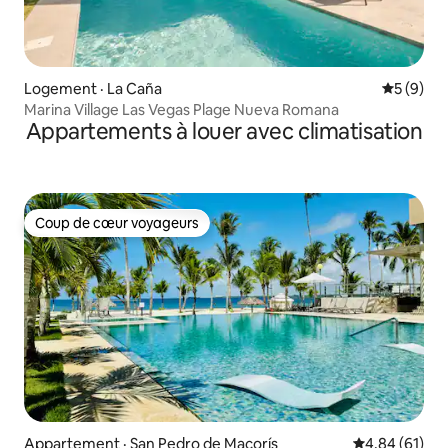
Logement · La Caña
Note moy
5 (9)
Marina Village Las Vegas Plage Nueva Romana
Appartements à louer avec climatisation
Coup de cœur voyageurs
Coup de cœur voyageurs
Appartement · San Pedro de Macorís
Note moyenne
4,84 (61)