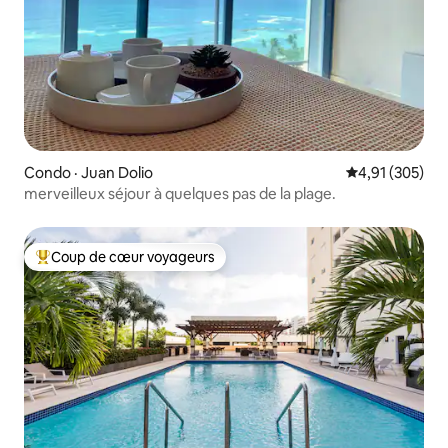
Condo · Juan Dolio
Note moyenne 
4,91 (305)
merveilleux séjour à quelques pas de la plage.
Coup de cœur voyageurs
Coup de cœur voyageurs parmi les plus aimés