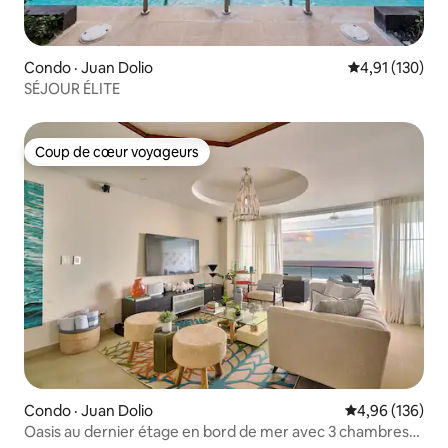
Condo · Juan Dolio
Note moyenne 
4,91 (130)
SÉJOUR ÉLITE
Coup de cœur voyageurs
Coup de cœur voyageurs
Condo · Juan Dolio
Note moyenne 
4,96 (136)
Oasis au dernier étage en bord de mer avec 3 chambres