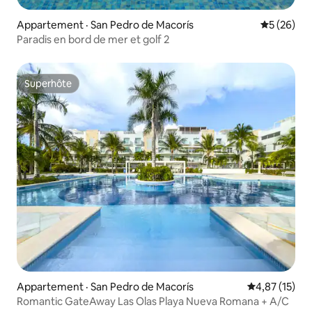
Appartement · San Pedro de Macorís
Note moye
5 (26)
Paradis en bord de mer et golf 2
Superhôte
Superhôte
Appartement · San Pedro de Macorís
Note moyenne
4,87 (15)
Romantic GateAway Las Olas Playa Nueva Romana + A/C