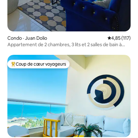
Condo · Juan Dolio
Note moyenne 
4,85 (117)
Appartement de 2 chambres, 3 lits et 2 salles de bain à
Juan Dolio
Coup de cœur voyageurs
Coup de cœur voyageurs parmi les plus aimés