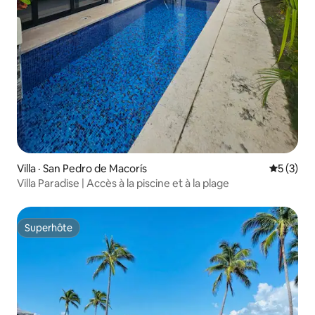
Villa · San Pedro de Macorís
Note moy
5 (3)
Villa Paradise | Accès à la piscine et à la plage
Superhôte
Superhôte