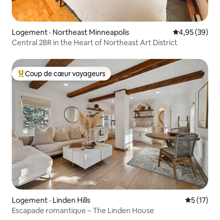
Logement · Northeast Minneapolis
Note moyenne
4,95 (39)
Central 2BR in the Heart of Northeast Art District
Coup de cœur voyageurs
Coup de cœur voyageurs parmi les plus aimés
Logement · Linden Hills
Note moye
5 (17)
Escapade romantique – The Linden House