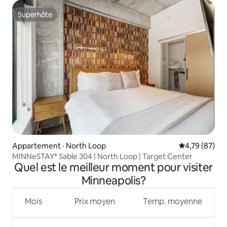
Superhôte
Superhôte
Appartement · North Loop
Note moyenne
4,79 (87)
MINNeSTAY* Sable 304 | North Loop | Target Center
Quel est le meilleur moment pour visiter
Minneapolis?
Mois
Prix moyen
Temp. moyenne