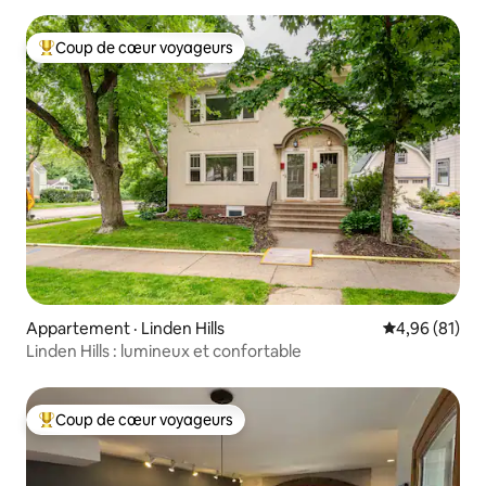
Coup de cœur voyageurs
Coup de cœur voyageurs parmi les plus aimés
Appartement · Linden Hills
Note moyenne
4,96 (81)
Linden Hills : lumineux et confortable
Coup de cœur voyageurs
Coup de cœur voyageurs parmi les plus aimés