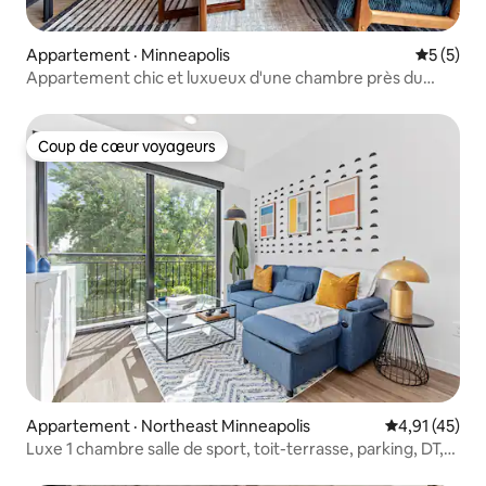
Appartement · Minneapolis
Note moy
5 (5)
Appartement chic et luxueux d'une chambre près du
centre-ville et de Loring Park
Coup de cœur voyageurs
Coup de cœur voyageurs
Appartement · Northeast Minneapolis
Note moyenne
4,91 (45)
Luxe 1 chambre salle de sport, toit-terrasse, parking, DT,
UMN