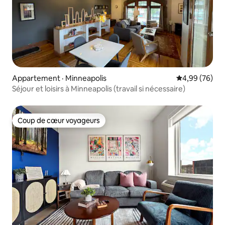
Appartement · Minneapolis
Note moyenne
4,99 (76)
Séjour et loisirs à Minneapolis (travail si nécessaire)
Coup de cœur voyageurs
Coup de cœur voyageurs