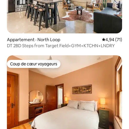
Appartement · North Loop
Note moyenne
4,94 (71)
DT 2BD Steps from Target Field+GYM+KTCHN+LNDRY
Coup de cœur voyageurs
Coup de cœur voyageurs