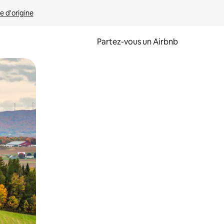
e d'origine
Partez-vous un Airbnb
et en les faisant glisser.