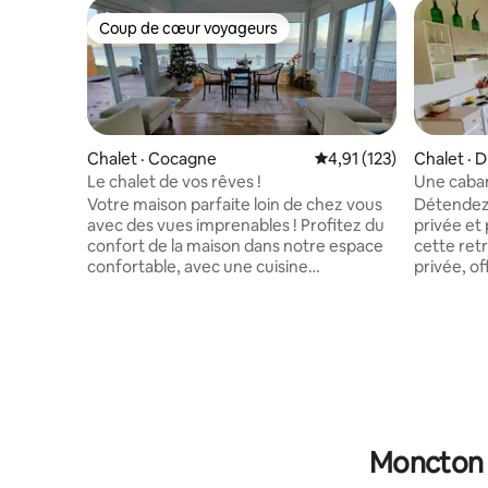
Coup de cœur voyageurs
Coup de cœur voyageurs
Chalet · Cocagne
Note moyenne de 4,91 
4,91 (123)
Chalet · 
Le chalet de vos rêves !
Une caban
Votre maison parfaite loin de chez vous
Détendez
avec des vues imprenables ! Profitez du
privée et paisible ! 
confort de la maison dans notre espace
cette ret
confortable, avec une cuisine
privée, o
entièrement équipée, une literie
sereine p
confortable et des espaces de vie
romantiqu
accueillants. Détendez-vous avec une
quotidien. Célébrer une occas
vue imprenable, partagez des repas avec
spéciale 
vos proches ou détendez-vous avec des
nos forfa
soirées paisibles. Vous fêtez une
romantique
occasion spéciale ? Renseignez-vous sur
anniversa
nos forfaits pour des escapades
que c'est 
romantiques, des anniversaires de
nous vous
Moncton :
naissance ou de mariage, ou tout
inoubliabl