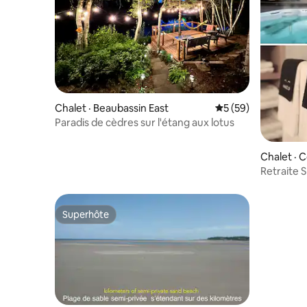
Chalet · Beaubassin East
Note moyenne de 5
5 (59)
Paradis de cèdres sur l'étang aux lotus
Chalet · 
Retraite 
piscine, p
Superhôte
Superhôte