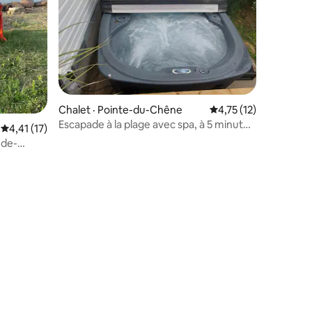
Chalet · Pointe-du-Chêne
Note moyenne de 4,7
4,75 (12)
Escapade à la plage avec spa, à 5 minutes
Note moyenne de 4,41 sur 5, 17 commentaires
4,41 (17)
à pied de la plage
nde-
res