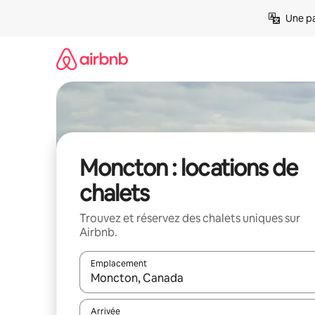
Aller
Une pa
directement
au
contenu
Moncton : locations de
chalets
Trouvez et réservez des chalets uniques sur
Airbnb.
Emplacement
Quand les résultats sont affichés, parcourez-les en 
Arrivée