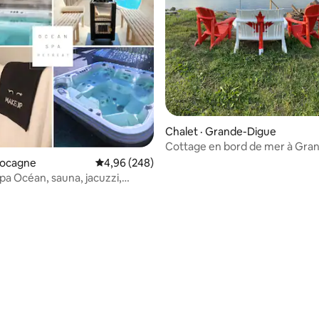
 sur 5, 59 commentaires
Chalet · Grande-Digue
Cottage en bord de mer à Gra
Digue, sur Cocagne Bay
Cocagne
Note moyenne de 4,96 sur 5, 248 commentai
4,96 (248)
Spa Océan, sauna, jacuzzi,
lage