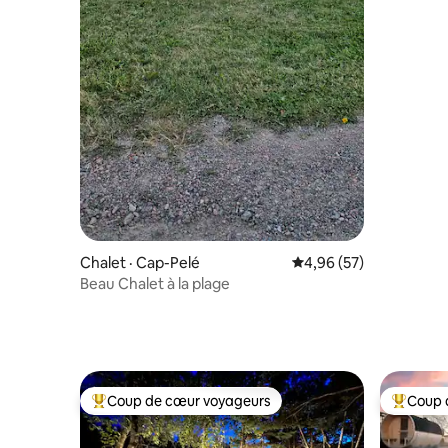
Chalet · Cap-Pelé
Note moyenne de 4,96
4,96 (57)
Beau Chalet à la plage
Coup de cœur voyageurs
Coup 
Coup de cœur voyageurs parmi les plus aimés
Coup de 