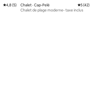
Note moyenne de 4,8 sur 5, 5 commentaires
4,8 (5)
Chalet · Cap-Pelé
Note moyenne de 5
5 (42)
Chalet de plage moderne- taxe inclus