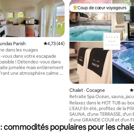
Coup de cœur voyageurs
Coup de cœur voyageurs parmi 
sur 5, 123 commentaires
Dundas Parish
Note moyenne de 4,73 sur 5, 44 commentai
4,73 (44)
e dans les nuages
-vous dans votre escapade
Détendez-vous dans
raite jumelée mais entièrement
ffrant une atmosphère calme et
arfaite pour une escapade
e ou une pause tranquille du
ion
Chalet · Cocagne
N
? Surprenez vos proches avec
Retraite Spa Océan, sauna, jacu
its spéciaux pour les escapades
piscine, plage
Relaxez dans le HOT TUB au bo
s, les anniversaires, les
L'EAU! En été, profitez de la PI
ires, ou tout simplement parce
SAUNA, d'une TERRASSE, d'un 
une belle journée ! Laissez-
d'une GRANDE COUR et d'un FIR
 aider à rendre votre séjour
 commodités populaires pour les chale
sont également tous au bord de
e.
Promenez-vous sur la PLAGE et