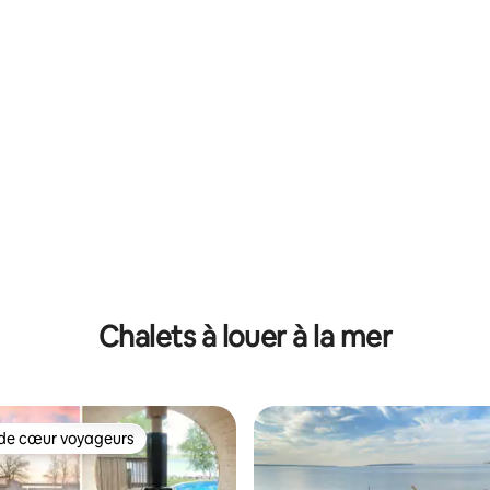
 sur 5, 57 commentaires
Chalets à louer à la mer
de cœur voyageurs
cœur voyageurs parmi les plus aimés