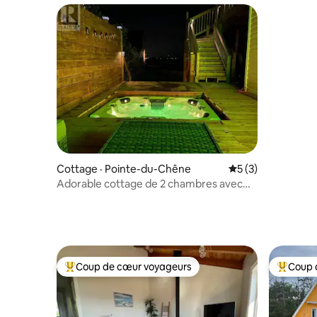
Cottage · Pointe-du-Chêne
Note moyenne de 
5 (3)
Adorable cottage de 2 chambres avec
jacuzzi
Coup de cœur voyageurs
Coup 
Coup de cœur voyageurs parmi les plus aimés
Coup de 