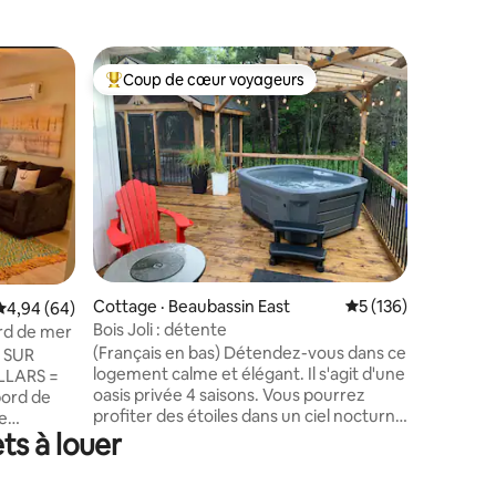
Cottage 
Coup de cœur voyageurs
Coup de
Coup de cœur voyageurs parmi les plus aimés
Coup de
Chalet Jo
Smart TV
Bienvenu
expérien
adultes (
sur plusi
comprend
queen siz
modernes 
d'une cu
d'une sal
res
Cottage · Beaubassin East
Note moyenne de 5 
5 (136)
grande sa
Note moyenne de 4,94 sur 5, 64 commentaires
4,94 (64)
patio couvert
Bois Joli : détente
rd de mer
Enregist
(Français en bas) Détendez-vous dans ce
E SUR
NB Old C
logement calme et élégant. Il s'agit d'une
LLARS =
l’année
oasis privée 4 saisons. Vous pourrez
bord de
profiter des étoiles dans un ciel nocturne
ue
ts à louer
clair autour du foyer ou dans la chaleur
réconfortante du spa. La grande
agne, à
terrasse offre beaucoup d'espace pour
région !