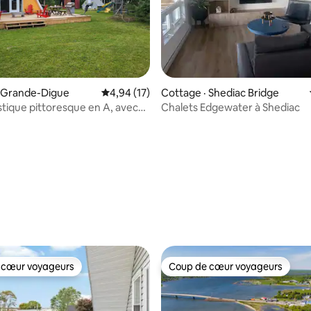
 sur 5, 91 commentaires
· Grande-Digue
Note moyenne de 4,94 sur 5, 17 commentai
4,94 (17)
Cottage · Shediac Bridge
stique pittoresque en A, avec
Chalets Edgewater à Shediac
 cœur voyageurs
Coup de cœur voyageurs
 cœur voyageurs
Coup de cœur voyageurs