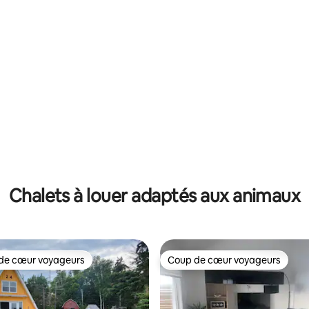
5 sur 5, 3 commentaires
Chalets à louer adaptés aux animaux
de cœur voyageurs
Coup de cœur voyageurs
cœur voyageurs parmi les plus aimés
Coup de cœur voyageurs