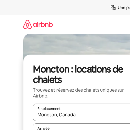
Aller
Une pa
directement
au
contenu
Moncton : locations de
chalets
Trouvez et réservez des chalets uniques sur
Airbnb.
Emplacement
Quand les résultats sont affichés, parcourez-les en 
Arrivée