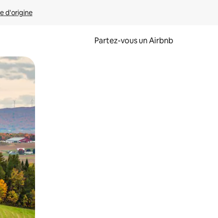
e d'origine
Partez-vous un Airbnb
et en les faisant glisser.