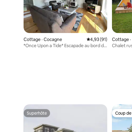
Cottage · Cocagne
Note moyenne de 4,93
4,93 (91)
Cottage 
*Once Upon a Tide* Escapade au bord de
Chalet ru
l'eau
Bunkie.
Superhôte
Coup de
Superhôte
Coup de