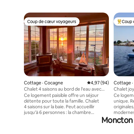
Coup de cœur voyageurs
Coup 
Coup de cœur voyageurs
Coup de 
Cottage · Cocagne
Note moyenne de 4,97
4,97 (94)
Cottage 
Chalet 4 saisons au bord de l'eau avec
Chalet jo
jacuzzi et poêle à bois
cheminée 
Ce logement paisible offre un séjour
Ce logeme
détente pour toute la famille. Chalet
unique. R
4 saisons sur la baie. Peut accueillir
originale
jusqu'à 6 personnes : la chambre
modernes
Moncton :
principale dispose d'un lit King Size, la
est un lie
deuxième chambre dispose d'un lit
Des levers
Queen Size et d'un canapé-lit Queen Size
rechargen