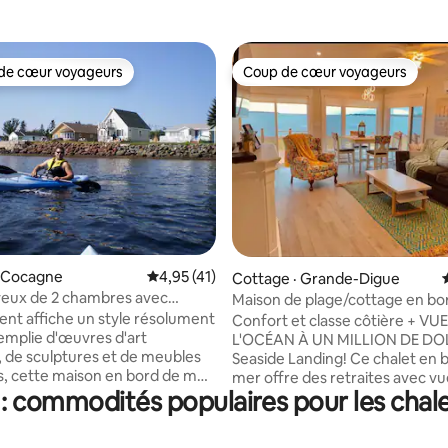
de cœur voyageurs
Coup de cœur voyageurs
cœur voyageurs parmi les plus aimés
Coup de cœur voyageurs
 sur 5, 94 commentaires
· Cocagne
Note moyenne de 4,95 sur 5, 41 commentai
4,95 (41)
Cottage · Grande-Digue
yeux de 2 chambres avec
Maison de plage/cottage en bo
intérieure.
nt affiche un style résolument
Confort et classe côtière + VU
emplie d'œuvres d'art
L'OCÉAN À UN MILLION DE DO
s, de sculptures et de meubles
Seaside Landing! Ce chalet en 
, cette maison en bord de mer
mer offre des retraites avec v
 commodités populaires pour les chale
u d'énergie tranquille et paisible.
DIRECTE sur le détroit de
 et des couchers de soleil qui
Northumberland et l'île de Coc
t l'âme. À 20 pieds du rivage,
proximité des attractions de la 