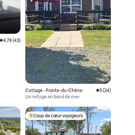
res
Note moyenne de 4,79 sur 5, 43 commentaires
4,79 (43)
Cottage · Pointe-du-Chêne
Note moyenne de 5
5 (24)
Un refuge en bord de mer
Coup de cœur voyageurs
Coup de cœur voyageurs parmi les plus aimés