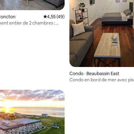
Moncton
Note moyenne de 4,55 sur 5, 49 commentai
4,55 (49)
nt entier de 2 chambres :
3 sur 5, 7 commentaires
ent central
Condo · Beaubassin East
Condo en bord de mer avec pis
plage privée