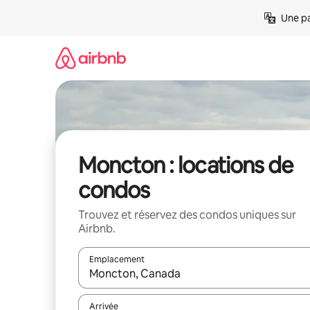
Aller
Une pa
directement
au
contenu
Moncton : locations de
condos
Trouvez et réservez des condos uniques sur
Airbnb.
Emplacement
Quand les résultats sont affichés, parcourez-les en 
Arrivée