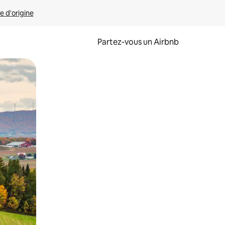
e d'origine
Partez-vous un Airbnb
et en les faisant glisser.