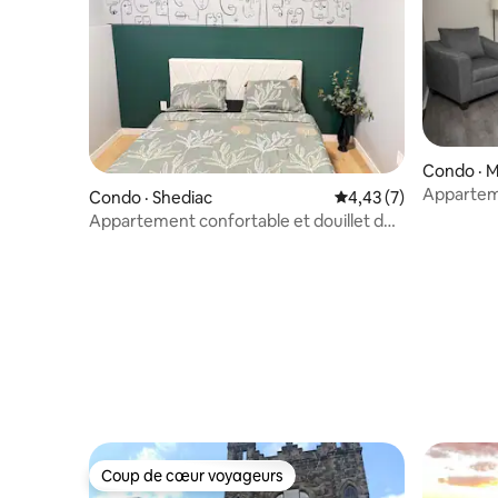
Condo · 
Apparteme
Condo · Shediac
Note moyenne de 4,4
4,43 (7)
emplacem
Appartement confortable et douillet de
2 chambres à Shediac.
Coup de cœur voyageurs
Coup de cœur voyageurs