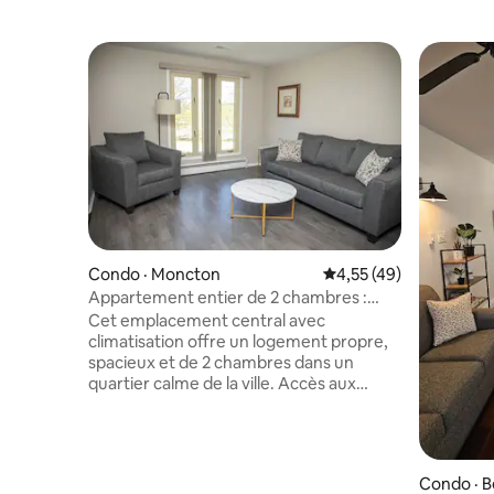
Condo · Moncton
Note moyenne de 4,55
4,55 (49)
Appartement entier de 2 chambres :
emplacement central
Cet emplacement central avec
climatisation offre un logement propre,
spacieux et de 2 chambres dans un
quartier calme de la ville. Accès aux
principaux équipements, notamment les
restaurants, les cafés et les boutiques, le
Centre Avenir, l'hôpital George Dumond
et UDM. Profitez de grandes fenêtres,
Condo · B
d'une connexion Wi-Fi rapide, d'une