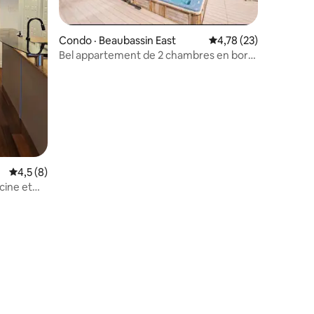
res
Condo · Beaubassin East
Note moyenne de 4,78
4,78 (23)
Bel appartement de 2 chambres en bord
de mer avec piscine
Note moyenne de 4,5 sur 5, 8 commentaires
4,5 (8)
cine et