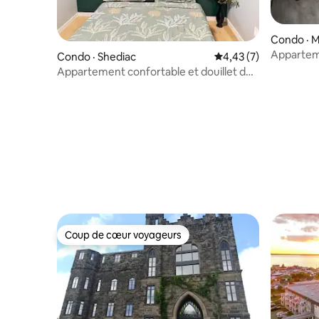
Condo · 
Apparteme
Condo · Shediac
Note moyenne de 4,4
4,43 (7)
emplacem
Appartement confortable et douillet de
2 chambres à Shediac.
Coup de cœur voyageurs
Coup de cœur voyageurs