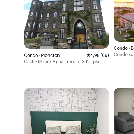
Condo · B
Condo sur
Condo · Moncton
Note moyenne de 4,98
4,98 (66)
Shediac
Castle Manor Appartement 302 - plus
d'appartements disponibles