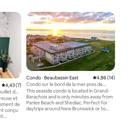
Condo · Beaubassin East
Note moyenne de 4,86
4,86 (14)
Condo · 
Condo sur le bord de la mer pres de
Bel appa
Note moyenne de 4,43 sur 5, 7 commentaires
4,43 (7)
Shediac
de mer a
This seaside condo is located in Grand-
Détendez
uillet de
Barachois and is only minutes away from
logement
reuse et
Parlee Beach and Shediac. Perfect for
chambres,
tement de
daytrips around New Brunswick or to
toit, terr
nt conçu
explore one of the many beaches in
salle de 
et
Canada's warmest ocean waters. This
mètres. 
e avant
condo is located on the 2nd floor and has
Moncton. 
 les
its own 10X10 deck. The unit features a
sèche-lin
res
res
private bedroom with a queen bed and a
des fruit
ie relaxant