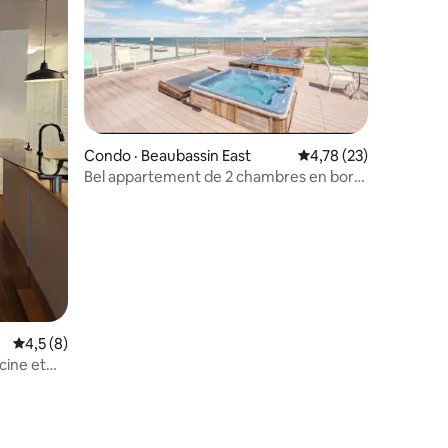
res
Condo · Beaubassin East
Note moyenne de 4,78
4,78 (23)
Bel appartement de 2 chambres en bord
de mer avec piscine
Note moyenne de 4,5 sur 5, 8 commentaires
4,5 (8)
cine et