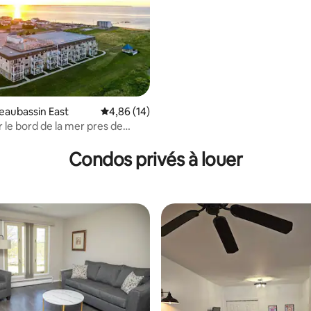
eaubassin East
Note moyenne de 4,86 sur 5, 14 commentai
4,86 (14)
 le bord de la mer pres de
 sur 5, 66 commentaires
Condos privés à louer