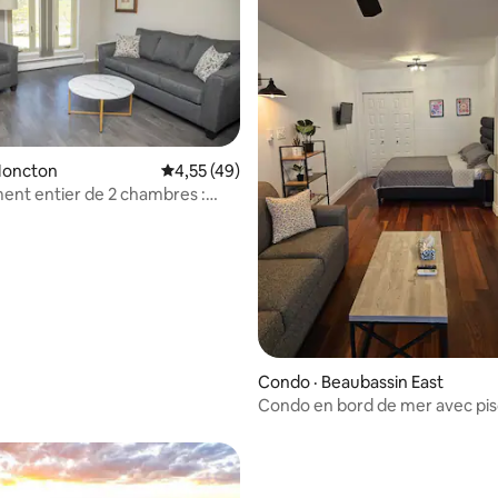
Moncton
Note moyenne de 4,55 sur 5, 49 commentai
4,55 (49)
nt entier de 2 chambres :
3 sur 5, 7 commentaires
ent central
Condo · Beaubassin East
Condo en bord de mer avec pis
plage privée