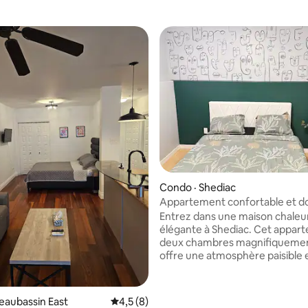
 sur 5, 49 commentaires
Condo · Shediac
Appartement confortable et do
2 chambres à Shediac.
Entrez dans une maison chaleu
élégante à Shediac. Cet appar
deux chambres magnifiqueme
offre une atmosphère paisible 
chaleureuse où le confort pass
tout. Parfait pour les familles et
voyageurs, il dispose de chamb
eaubassin East
Note moyenne de 4,5 sur 5, 8 commentai
4,5 (8)
accueillantes, d'un espace de v