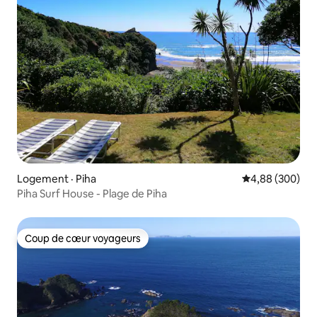
Logement · Piha
Note moyenne 
4,88 (300)
Piha Surf House - Plage de Piha
Coup de cœur voyageurs
Coup de cœur voyageurs