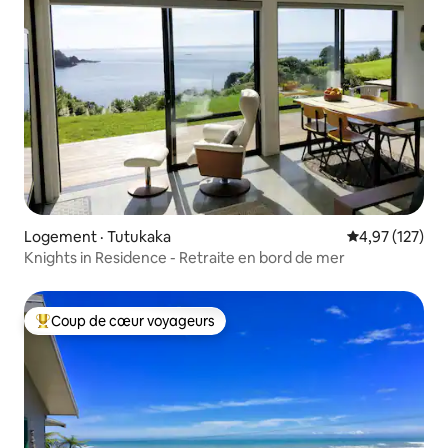
Logement · Tutukaka
Note moyenne 
4,97 (127)
Knights in Residence - Retraite en bord de mer
Coup de cœur voyageurs
Coup de cœur voyageurs parmi les plus aimés