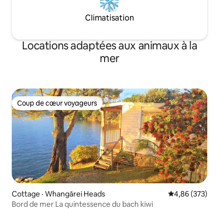
Climatisation
Locations adaptées aux animaux à la
mer
Coup de cœur voyageurs
Coup de cœur voyageurs
Cottage · Whangārei Heads
Note moyenne 
4,86 (373)
Bord de mer La quintessence du bach kiwi