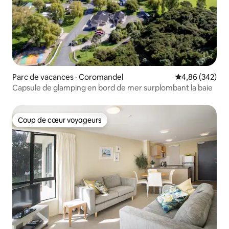
Parc de vacances · Coromandel
Note moyenne 
4,86 (342)
Capsule de glamping en bord de mer surplombant la baie
Coup de cœur voyageurs
Coup de cœur voyageurs