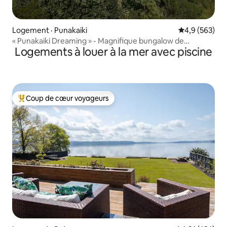
Logement · Punakaiki
Note moyenne
4,9 (563)
« Punakaiki Dreaming » - Magnifique bungalow de
Logements à louer à la mer avec piscine
caractère
Coup de cœur voyageurs
Coup de cœur voyageurs parmi les plus aimés