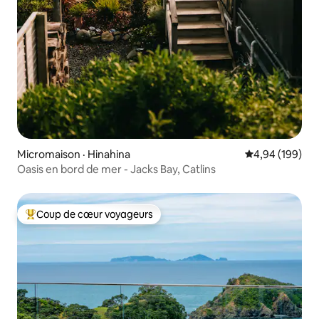
Micromaison · Hinahina
Note moyenne 
4,94 (199)
Oasis en bord de mer - Jacks Bay, Catlins
Coup de cœur voyageurs
Coup de cœur voyageurs parmi les plus aimés