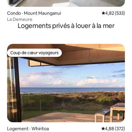
Condo · Mount Maunganui
Note moyenne 
4,82 (533)
La Demeure
Logements privés à louer à la mer
Coup de cœur voyageurs
Coup de cœur voyageurs
Logement · Whiritoa
Note moyenne 
4,88 (372)