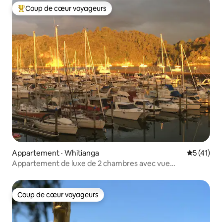
Coup de cœur voyageurs
Coup de cœur voyageurs parmi les plus aimés
Appartement · Whitianga
Note moye
5 (41)
Appartement de luxe de 2 chambres avec vue
imprenable
Coup de cœur voyageurs
Coup de cœur voyageurs