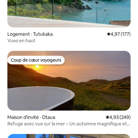
Logement · Tutukaka
Note moyenne 
4,97 (177)
Vues en haut
Coup de cœur voyageurs
Coup de cœur voyageurs
Maison d'invité · Otaua
Note moyenne 
4,93 (249)
Refuge avec vue sur la mer – Un automne magnifique et
des vues imprenables