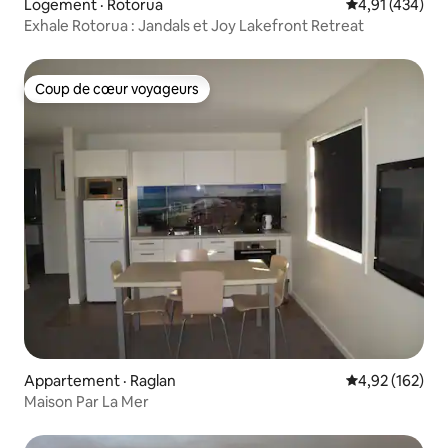
Logement · Rotorua
Note moyenne 
4,91 (434)
Exhale Rotorua : Jandals et Joy Lakefront Retreat
Coup de cœur voyageurs
Coup de cœur voyageurs
Appartement · Raglan
Note moyenne 
4,92 (162)
Maison Par La Mer