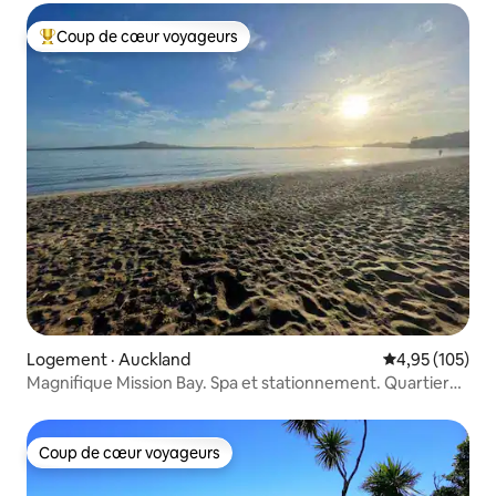
Coup de cœur voyageurs
Coup de cœur voyageurs parmi les plus aimés
Logement · Auckland
Note moyenne 
4,95 (105)
Magnifique Mission Bay. Spa et stationnement. Quartier
sûr
Coup de cœur voyageurs
Coup de cœur voyageurs