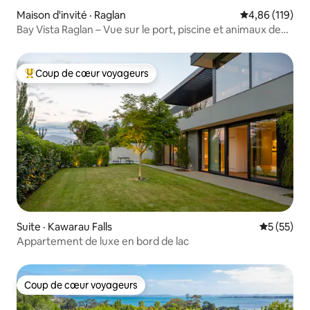
Maison d'invité · Raglan
Note moyenne 
4,86 (119)
Bay Vista Raglan – Vue sur le port, piscine et animaux de
compagnie
Coup de cœur voyageurs
Coup de cœur voyageurs parmi les plus aimés
Suite · Kawarau Falls
Note moye
5 (55)
Appartement de luxe en bord de lac
Coup de cœur voyageurs
Coup de cœur voyageurs