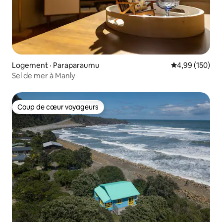
Logement · Paraparaumu
Note moyenne 
4,99 (150)
Sel de mer à Manly
Coup de cœur voyageurs
Coup de cœur voyageurs