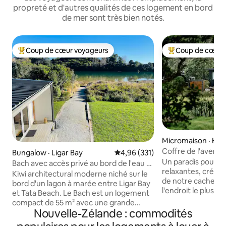
propreté et d'autres qualités de ces logement en bord
de mer sont très bien notés.
Coup de cœur voyageurs
Coup de cœur 
Coup de cœur voyageurs parmi les plus aimés
Coup de cœur voy
Micromaison · Hot
ach
Coffre de l'aventu
Bungalow · Ligar Bay
Note moyenne de 4,96 sur 5, 3
4,96 (331)
Équipement d'aven
Un paradis pour le
Bach avec accès privé au bord de l'eau +
relaxantes, créez 
2 kayaks
Kiwi architectural moderne niché sur le
de notre cachette
bord d'un lagon à marée entre Ligar Bay
l'endroit le plus p
et Tata Beach. Le Bach est un logement
environnante est 
compact de 55 m² avec une grande
dont vous avez be
Nouvelle-Zélande : commodités
terrasse abritée et couverte avec du
est fourni. Détendez-vous dans votre
soleil toute la journée. Une chambre