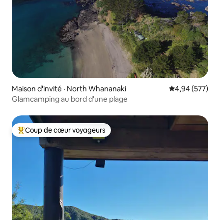
Maison d'invité · North Whananaki
Note moyenne 
4,94 (577)
Glamcamping au bord d'une plage
Coup de cœur voyageurs
Coup de cœur voyageurs parmi les plus aimés