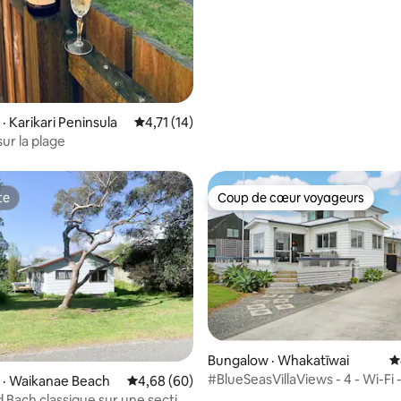
· Karikari Peninsula
Note moyenne de 4,71 sur 5, 14 commentai
4,71 (14)
ur la plage
te
Coup de cœur voyageurs
te
Coup de cœur voyageurs
Bungalow · Whakatīwai
N
#BlueSeasVillaViews - 4 - Wi-Fi
 sur 5, 75 commentaires
 · Waikanae Beach
Note moyenne de 4,68 sur 5, 60 commentai
4,68 (60)
Bach classique sur une section