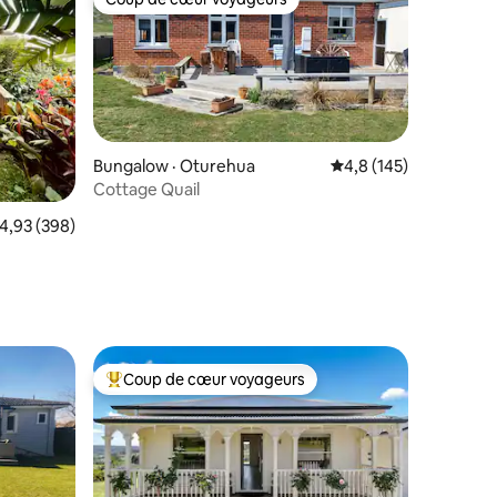
les plus aimés
Coup de cœur voyageurs
Bungalow · Oturehua
Note moyenne de 4,8 
4,8 (145)
Cottage Quail
res
ote moyenne de 4,93 sur 5, 398 commentaires
4,93 (398)
Coup de cœur voyageurs
Coup de cœur voyageurs parmi les plus aimés