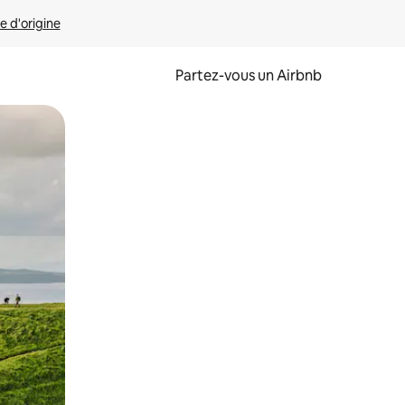
e d'origine
Partez-vous un Airbnb
et en les faisant glisser.