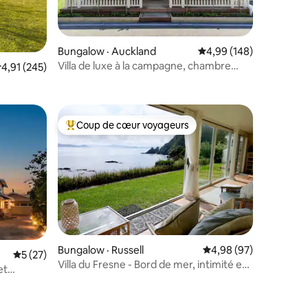
res
Bungalow · Auckland
Note moyenne de 4,99 
4,99 (148)
Villa de luxe à la campagne, chambre
ote moyenne de 4,91 sur 5, 245 commentaires
4,91 (245)
d'hôtes, vue imprenable
Coup de cœur voyageurs
les plus aimés
Coup de cœur voyageurs parmi les plus aimés
Bungalow · Russell
Note moyenne de 4,98
4,98 (97)
Note moyenne de 5 sur 5, 27 commentaires
5 (27)
Villa du Fresne - Bord de mer, intimité et
et
vues