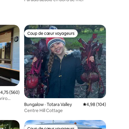
Coup de cœur voyageurs
Coup de cœur voyageurs
res
ote moyenne de 4,75 sur 5, 560 commentaires
4,75 (560)
riro
Bungalow · Totara Valley
Note moyenne de 4,98 
4,98 (104)
Centre Hill Cottage
Coup de cœur voyageurs