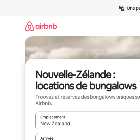
Aller
Une pa
directement
au
contenu
Nouvelle-Zélande :
locations de bungalows
Trouvez et réservez des bungalows uniques su
Airbnb.
Emplacement
Quand les résultats sont affichés, parcourez-les en 
Arrivée