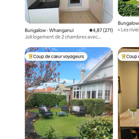
Bungalow 
« Les riviè
Bungalow · Whanganui
Note moyenne de 4,87 
4,87 (271)
Joli logement de 2 chambres avec
garage!
Coup de cœur voyageurs
Coup 
Coup de cœur voyageurs parmi les plus aimés
Coup de 