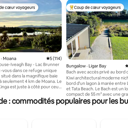
de cœur voyageurs
Coup de cœur voyageurs
cœur voyageurs parmi les plus aimés
Coup de cœur voyageurs parmi 
 · Moana
Note moyenne de 5 sur 5, 114 commentai
5 (114)
ouse-Iveagh Bay - Lac Brunner
sur 5, 366 commentaires
Bungalow · Ligar Bay
N
-vous dans ce refuge unique
Bach avec accès privé au bord d
e situé dans la magnifique baie
2 kayaks
Kiwi architectural moderne nich
 à seulement 4 km de Moana. Le
bord d'un lagon à marée entre 
inga est juste à côté pour ceux
et Tata Beach. Le Bach est un logement
t la randonnée et les
compact de 55 m² avec une gr
s dans la brousse. Le lac est
de : commodités populaires pour les bu
terrasse abritée et couverte a
ur les sports nautiques toute
soleil toute la journée. Une ch
principale est reliée à un salon
r plus long et installez-vous ici
et à une salle de bains privative
orer la côte ouest sauvage et
salle à manger et à une cuisine
 à offrir. Les chiens bien
chaque côté, toutes avec une 