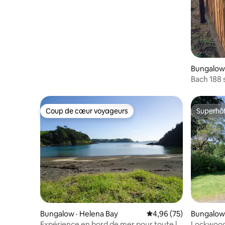
de mer, Starlink, feu de cheminée
chaleureux!
Bungalow 
Bach 188 s
Coup de cœur voyageurs
Superhô
Coup de cœur voyageurs
Superhô
Bungalow · Helena Bay
Note moyenne de 4,96
4,96 (75)
Bungalow
Expérience en bord de mer pour toute la
Lockwood 