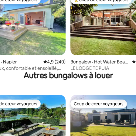
cœur voyageurs parmi les plus aimés
Coup de cœur voyageurs parmi 
sur 5, 306 commentaires
· Napier
Note moyenne de 4,9 sur 5, 240 commentai
4,9 (240)
Bungalow · Hot Water Beac
N
h
x, confortable et ensoleillé,
LE LODGE TE PUIA
Autres bungalows à louer
sur Ahuriri
de cœur voyageurs
Coup de cœur voyageurs
cœur voyageurs parmi les plus aimés
Coup de cœur voyageurs