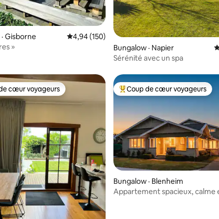
· Gisborne
Note moyenne de 4,94 sur 5, 150 commentai
4,94 (150)
res »
sur 5, 271 commentaires
Bungalow · Napier
N
Sérénité avec un spa
de cœur voyageurs
Coup de cœur voyageurs
cœur voyageurs parmi les plus aimés
Coup de cœur voyageurs parmi 
Bungalow · Blenheim
Appartement spacieux, calme 
luxueux à Blenheim