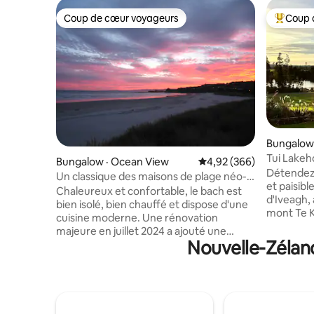
Coup de cœur voyageurs
Coup 
Coup de cœur voyageurs
Coup de 
Bungalow
Tui Lakeh
Bungalow · Ocean View
Note moyenne de 4,92 
4,92 (366)
Détendez
Un classique des maisons de plage néo-
et paisibl
zélandaises avec une touche de
Chaleureux et confortable, le bach est
d'Iveagh,
modernité
bien isolé, bien chauffé et dispose d'une
mont Te K
cuisine moderne. Une rénovation
qui aimen
majeure en juillet 2024 a ajouté une
promenade
Nouvelle-Zélan
deuxième salle de bains et amélioré la
parfait po
salle de bains existante. Vous êtes à
l'année ! Profitez d'une fin de semaine ou
seulement 2 minutes à pied de l'une des
d'un séjou
plus belles plages de Nouvelle-Zélande et
pour expl
à 15 minutes en voiture du centre de
tout ce qu'elle a
Dunedin. Trois chambres avec 2 lits