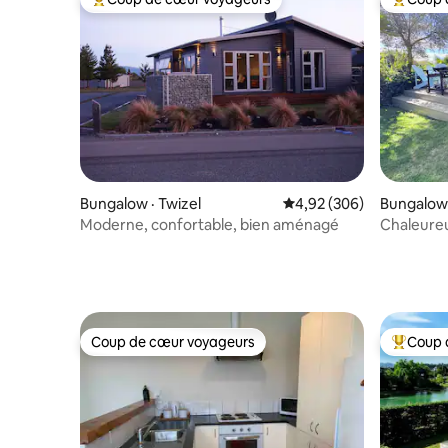
Coup de cœur voyageurs parmi les plus aimés
Coup de 
Bungalow · Twizel
Note moyenne de 4,92 
4,92 (306)
Bungalow 
Moderne, confortable, bien aménagé
Chaleureu
avec vue 
Coup de cœur voyageurs
Coup 
Coup de cœur voyageurs
Coup de 