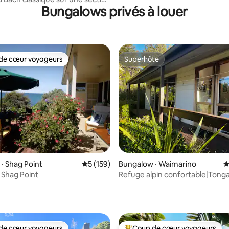
Bungalows privés à louer
de cœur voyageurs
Superhôte
cœur voyageurs parmi les plus aimés
Superhôte
sur 5, 351 commentaires
· Shag Point
Note moyenne de 5 sur 5, 159 commentai
5 (159)
Bungalow · Waimarino
N
à Shag Point
Refuge alpin confortable|Tonga
Crossing et Whakapapa
de cœur voyageurs
Coup de cœur voyageurs