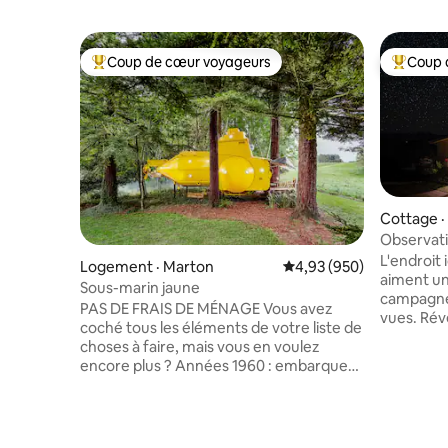
Coup de cœur voyageurs
Coup 
Coup de cœur voyageurs parmi les plus aimés
Coup de 
Cottage ·
Observati
– Près du
L'endroit 
Logement · Marton
Note moyenne de 4,93 
4,93 (950)
aiment un
Sous-marin jaune
campagne 
PAS DE FRAIS DE MÉNAGE Vous avez
vues. Rév
coché tous les éléments de votre liste de
dans le cal
choses à faire, mais vous en voulez
circulatio
encore plus ? Années 1960 : embarquez
propriété
pour une visite mystérieuse et magique
réserve de
avec les Beatles et leur Yellow
imprenabl
Submarine, propulsé par l'amour, car
situé à 17
c'est ce qui fait tourner le monde.