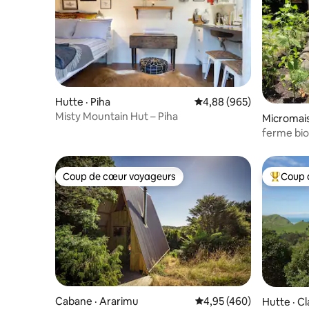
Hutte · Piha
Note moyenne de 4,88 
4,88 (965)
Misty Mountain Hut – Piha
Micromais
ferme bio
le port.
Coup de cœur voyageurs
Coup 
Coup de cœur voyageurs
Coup de 
Cabane · Ararimu
Note moyenne de 4,95 
4,95 (460)
Hutte · C