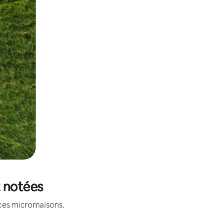
x notées
 ces micromaisons.