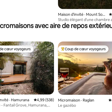
e de luxe
Maison d'invité · Mount Som
N
ers
Studio élégant d'une chambre 
cromaisons avec aire de repos extérie
pittoresque
de cœur voyageurs
Coup de cœur voyageurs
cœur voyageurs parmi les plus aimés
Coup de cœur voyageurs parmi 
invité · Hamurana
Note moyenne de 4,99 sur 5, 538 commentai
4,99 (538)
Micromaison · Raglan
N
 - Fantail Grove, Hamurana,
Le gazébo