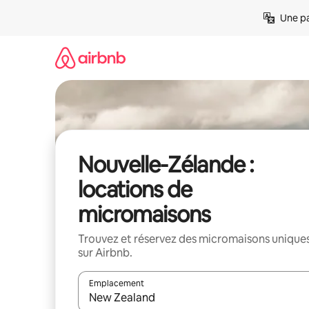
Aller
Une pa
directement
au
contenu
Nouvelle-Zélande :
locations de
micromaisons
Trouvez et réservez des micromaisons unique
sur Airbnb.
Emplacement
Quand les résultats sont affichés, parcourez-les en 