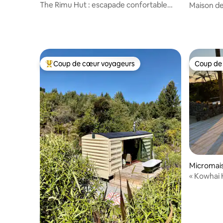
The Rimu Hut : escapade confortable
Maison de 
dans la brousse
Coup de cœur voyageurs
Coup de
Coup de cœur voyageurs parmi les plus aimés
Coup de
Micromais
« Kowhai 
Pukeko L