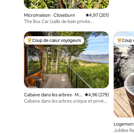
Micromaison · Closeburn
Note moyenne de 4,97 
4,97 (201)
The Box Car (salle de bain privée
extérieure)
Coup de cœur voyageurs
Coup 
Coup de cœur voyageurs parmi les plus aimés
Coup de 
Cabane dans les arbres · Mo
Note moyenne de 4,96 
4,96 (279)
unt Creighton
Cabane dans les arbres unique et privée
avec baignoire extérieure
Logement
Jubilee R