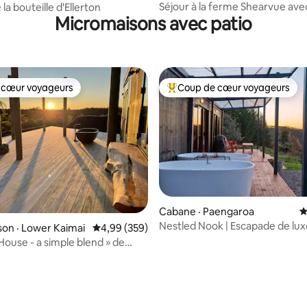
Séjour à la ferme Shearvue ave
la bouteille d'Ellerton
Micromaisons avec patio
DE LA FERME et spa | Fairlie
 cœur voyageurs
Coup de cœur voyageurs
 cœur voyageurs
Coup de cœur voyageurs parmi 
Cabane · Paengaroa
N
Nestled Nook | Escapade de lux
on · Lower Kaimai
Note moyenne de 4,99 sur 5, 359 commentai
4,99 (359)
extérieurs
House - a simple blend » de
ane