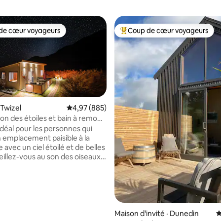
de cœur voyageurs
Coup de cœur voyageurs
cœur voyageurs parmi les plus aimés
Coup de cœur voyageurs parmi 
 Twizel
Note moyenne de 4,97 sur 5, 885 commentai
4,97 (885)
on des étoiles et bain à remous
 mont Cook et de Tekapo!
idéal pour les personnes qui
sur 5, 950 commentaires
 emplacement paisible à la
avec un ciel étoilé et de belles
eillez-vous au son des oiseaux,
me et la tranquillité, loin de la
n! Notre chalet est situé sur une
 tranquille de 10 acres dans une
 ciel étoilé et offre une vue
e sur les montagnes. Il est
 km de la ville de Twizel et offre
Maison d'invité · Dunedin
N