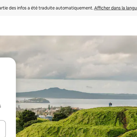
rtie des infos a été traduite automatiquement. 
Afficher dans la langu
s
utilisant les flèches vers le haut et vers le bas, ou en appuyant dessus 