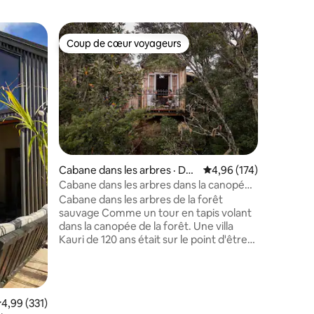
Cabane ·
Coup de cœur voyageurs
Coup
les plus aimés
Coup de cœur voyageurs
Coup de
Cabane a
Ohau - Re
Nous vous
magnifiqu
Cabin. Ni
dorée av
chaîne d
Détendez
déstresse
res
avec une
Cabane dans les arbres · Do
Note moyenne de 4,96 
4,96 (174)
constante évolu
nnellys Crossing
Cabane dans les arbres dans la canopée
voiture d
de la forêt | Kauri récupéré
Cabane dans les arbres de la forêt
facile à 
sauvage Comme un tour en tapis volant
qui font 
dans la canopée de la forêt. Une villa
Mackenzie
Kauri de 120 ans était sur le point d'être
tramping
démolie. Nous avons sauvé les portes-
chasse e
fenêtres, les lambris, les planches de
quelques
parement, les fenêtres, le plancher et la
robinetterie de la douche, puis nous les
ote moyenne de 4,99 sur 5, 331 commentaires
4,99 (331)
avons utilisés pour construire la cabane