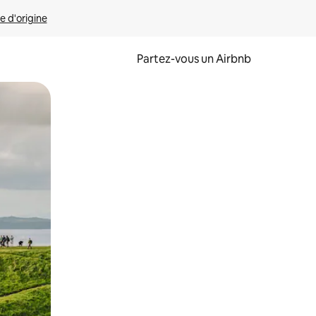
e d'origine
Partez-vous un Airbnb
et en les faisant glisser.