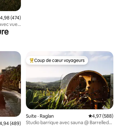
ote moyenne de 4,98 sur 5, 474 commentaires
4,98 (474)
avec vue
ure
Coup de cœur voyageurs
les plus aimés
Coup de cœur voyageurs parmi les plus aimés
Suite · Raglan
Note moyenne de 4,97 
4,97 (588)
Studio barrique avec sauna @ Barrelled
res
ote moyenne de 4,94 sur 5, 489 commentaires
4,94 (489)
Wines Raglan