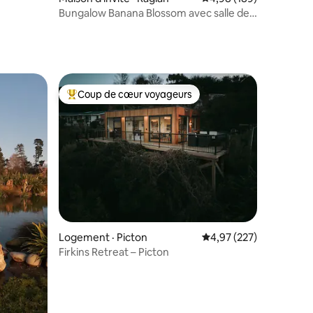
Bungalow Banana Blossom avec salle de
bain extérieure
Coup de cœur voyageurs
les plus aimés
Coup de cœur voyageurs parmi les plus aimés
Logement · Picton
Note moyenne de 4,97 
4,97 (227)
Firkins Retreat – Picton
res