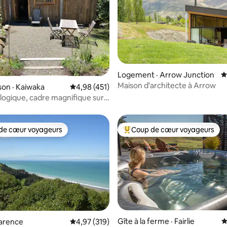
sur 5, 965 commentaires
Logement · Arrow Junction
N
Maison d'architecte à Arrow
on · Kaiwaka
Note moyenne de 4,98 sur 5, 451 commentai
4,98 (451)
logique, cadre magnifique sur
de cœur voyageurs
Coup de cœur voyageurs
cœur voyageurs parmi les plus aimés
Coup de cœur voyageurs parmi 
sur 5, 460 commentaires
Gîte à la ferme · Fairlie
N
larence
Note moyenne de 4,97 sur 5, 319 commentai
4,97 (319)