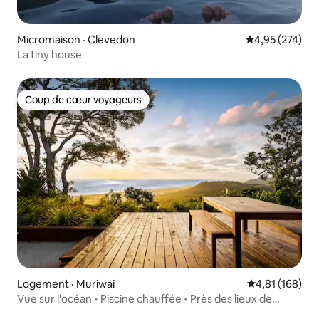
Micromaison · Clevedon
Note moyenne 
4,95 (274)
La tiny house
Coup de cœur voyageurs
Coup de cœur voyageurs
Logement · Muriwai
Note moyenne 
4,81 (168)
Vue sur l'océan • Piscine chauffée • Près des lieux de
mariage