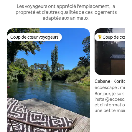
Les voyageurs ont apprécié l'emplacement, la
propreté et d'autres qualités de ces logements
adaptés aux animaux.
Coup de cœur voyageurs
Coup de cœur 
Coup de cœur voyageurs
Coup de cœur voy
Cabane · Korito
ecoescape : micr
hors réseau
Bonjour, je suis E
insta @ecoescape 
et d'informations 
une petite maison 
pied de Taranaki 
imprenable sur la
minutes de la ville