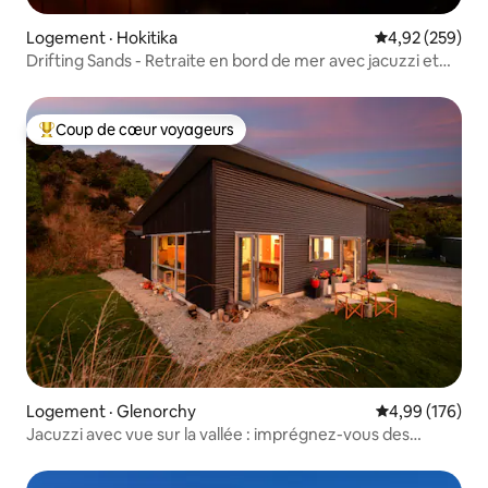
Logement · Hokitika
Note moyenne 
4,92 (259)
Drifting Sands - Retraite en bord de mer avec jacuzzi et
feu
Coup de cœur voyageurs
Coup de cœur voyageurs parmi les plus aimés
Logement · Glenorchy
Note moyenne 
4,99 (176)
Jacuzzi avec vue sur la vallée : imprégnez-vous des
étoiles