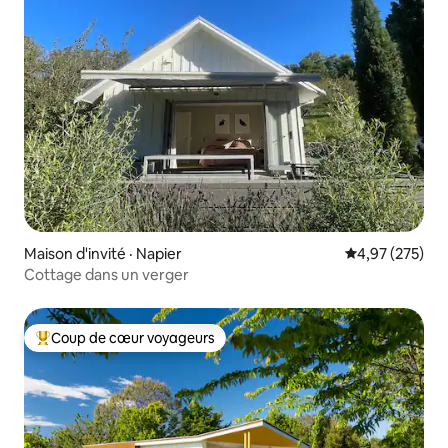
Maison d'invité · Napier
Note moyenne 
4,97 (275)
Cottage dans un verger
Coup de cœur voyageurs
Coup de cœur voyageurs parmi les plus aimés