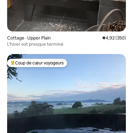
Cottage · Upper Plain
Note moyenne 
4,92 (350)
L'hiver est presque terminé
Coup de cœur voyageurs
Coup de cœur voyageurs parmi les plus aimés