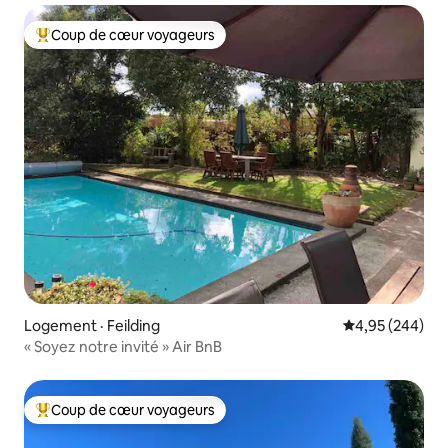
Coup de cœur voyageurs
Coup de cœur voyageurs parmi les plus aimés
Logement · Feilding
Note moyenne 
4,95 (244)
« Soyez notre invité » Air BnB
Coup de cœur voyageurs
Coup de cœur voyageurs parmi les plus aimés