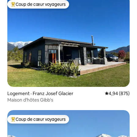
Coup de cœur voyageurs
Coup de cœur voyageurs parmi les plus aimés
Logement · Franz Josef Glacier
Note moyenne 
4,94 (875)
Maison d'hôtes Gibb's
Coup de cœur voyageurs
Coup de cœur voyageurs parmi les plus aimés