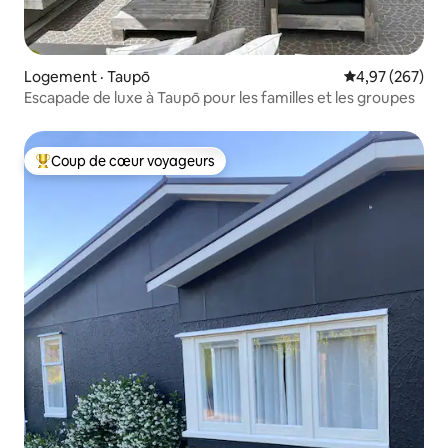
Logement · Taupō
Note moyenne 
4,97 (267)
Escapade de luxe à Taupō pour les familles et les groupes
Coup de cœur voyageurs
Coup de cœur voyageurs parmi les plus aimés