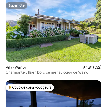
Superhôte
Superhôte
Villa · Wainui
Note moyenne 
4,91 (532)
Charmante villa en bord de mer au cœur de Wainui
Coup de cœur voyageurs
Coup de cœur voyageurs parmi les plus aimés