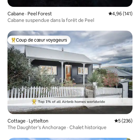
Cabane · Peel Forest
Note moyenne 
4,96 (141)
Cabane suspendue dans la forêt de Peel
Coup de cœur voyageurs
Coup de cœur voyageurs parmi les plus aimés
Cottage · Lyttelton
Note moyen
5 (236)
The Daughter's Anchorage · Chalet historique