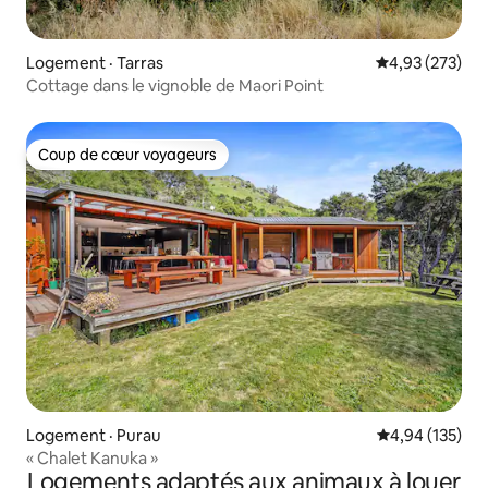
Logement · Tarras
Note moyenne 
4,93 (273)
Cottage dans le vignoble de Maori Point
Coup de cœur voyageurs
Coup de cœur voyageurs
Logement · Purau
Note moyenne 
4,94 (135)
« Chalet Kanuka »
Logements adaptés aux animaux à louer