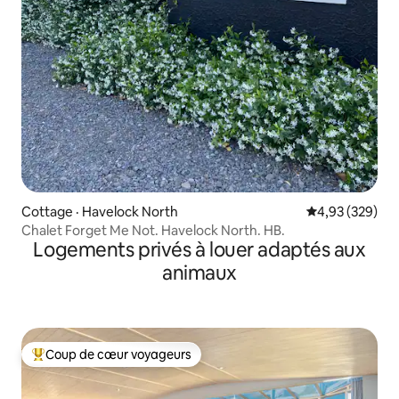
Cottage · Havelock North
Note moyenne 
4,93 (329)
Chalet Forget Me Not. Havelock North. HB.
Logements privés à louer adaptés aux
animaux
Coup de cœur voyageurs
Coup de cœur voyageurs parmi les plus aimés