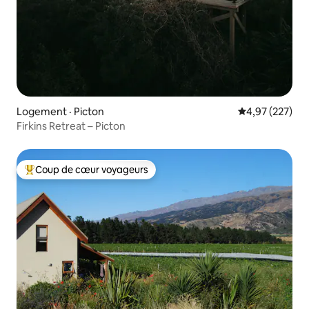
Logement · Picton
Note moyenne 
4,97 (227)
Firkins Retreat – Picton
Coup de cœur voyageurs
Coup de cœur voyageurs parmi les plus aimés