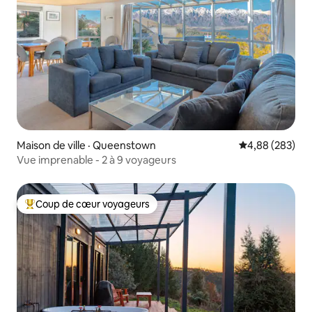
Maison de ville · Queenstown
Note moyenne 
4,88 (283)
Vue imprenable - 2 à 9 voyageurs
Coup de cœur voyageurs
Coup de cœur voyageurs parmi les plus aimés