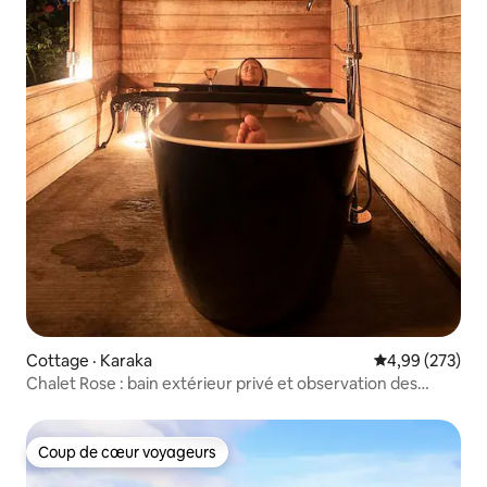
Cottage · Karaka
Note moyenne 
4,99 (273)
Chalet Rose : bain extérieur privé et observation des
étoiles
Coup de cœur voyageurs
Coup de cœur voyageurs